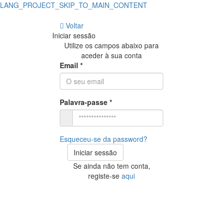
LANG_PROJECT_SKIP_TO_MAIN_CONTENT
Loja
Voltar
Online
Iniciar sessão
de
Utilize os campos abaixo para
aceder à sua conta
materiais
Email *
de
Construção
Palavra-passe *
e
Bricolage
Esqueceu-se da password?
–
Iniciar sessão
Temos
Se ainda não tem conta,
registe-se
aqui
os
preços
mais