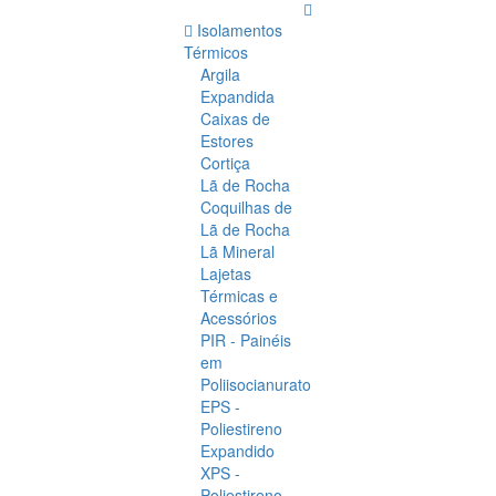
Isolamentos
Térmicos
Argila
Expandida
Caixas de
Estores
Cortiça
Lã de Rocha
Coquilhas de
Lã de Rocha
Lã Mineral
Lajetas
Térmicas e
Acessórios
PIR - Painéis
em
Poliisocianurato
EPS -
Poliestireno
Expandido
XPS -
Poliestireno