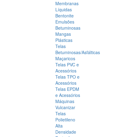
Membranas
Líquidas
Bentonite
Emulsões
Betuminosas
Mangas
Plásticas
Telas
Betuminosas/Asfálticas
Maçaricos
Telas PVC e
Acessórios
Telas TPO e
Acessórios
Telas EPDM
e Acessórios
Máquinas
Vulcanizar
Telas
Polietileno
Alta
Densidade