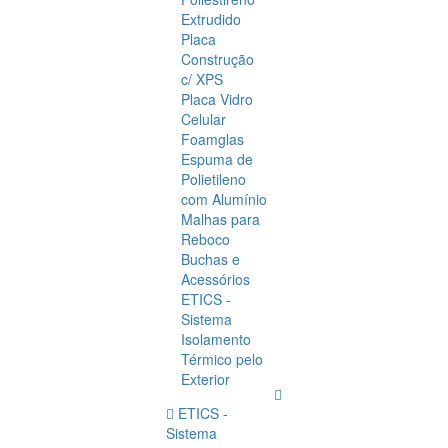
Extrudido
Placa
Construção
c/ XPS
Placa Vidro
Celular
Foamglas
Espuma de
Polietileno
com Alumínio
Malhas para
Reboco
Buchas e
Acessórios
ETICS -
Sistema
Isolamento
Térmico pelo
Exterior
ETICS -
Sistema