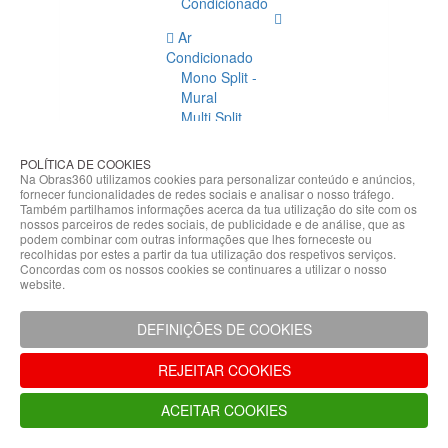
Condicionado
Ar
Condicionado
Mono Split -
Mural
Multi Split
Acessórios
Ar
POLÍTICA DE COOKIES
Condicionado
Na Obras360 utilizamos cookies para personalizar conteúdo e anúncios,
fornecer funcionalidades de redes sociais e analisar o nosso tráfego.
Acessórios
Também partilhamos informações acerca da tua utilização do site com os
Climatização
nossos parceiros de redes sociais, de publicidade e de análise, que as
podem combinar com outras informações que lhes forneceste ou
Acessórios
recolhidas por estes a partir da tua utilização dos respetivos serviços.
Concordas com os nossos cookies se continuares a utilizar o nosso
Climatização
website.
Bombas
Hidráulicas
DEFINIÇÕES DE COOKIES
Controladores
Fixações e
REJEITAR COOKIES
Acessórios
Isolamento
ACEITAR COOKIES
para
Tubagem