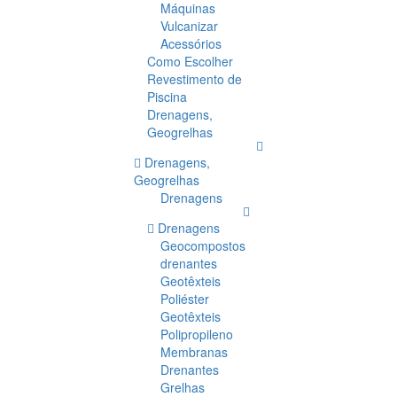
Máquinas
Vulcanizar
Acessórios
Como Escolher
Revestimento de
Piscina
Drenagens,
Geogrelhas
Drenagens,
Geogrelhas
Drenagens
Drenagens
Geocompostos
drenantes
Geotêxteis
Poliéster
Geotêxteis
Polipropileno
Membranas
Drenantes
Grelhas