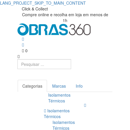
LANG_PROJECT_SKIP_TO_MAIN_CONTENT
Fibras
Obras360
Click & Collect
Compre online e recolha em loja em menos de
|
|
1h
Loja
Obras360
de
Materiais
0
de
Construção
Categorias
Marcas
Info
Isolamentos
Térmicos
Isolamentos
Térmicos
Isolamentos
Térmicos