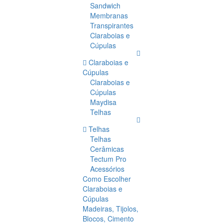
Sandwich
Membranas
Transpirantes
Claraboias e
Cúpulas
Claraboias e
Cúpulas
Claraboias e
Cúpulas
Maydisa
Telhas
Telhas
Telhas
Cerâmicas
Tectum Pro
Acessórios
Como Escolher
Claraboias e
Cúpulas
Madeiras, Tijolos,
Blocos, Cimento