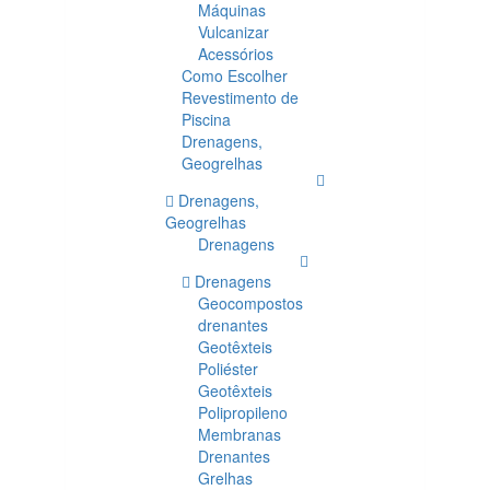
Máquinas
Vulcanizar
Acessórios
Como Escolher
Revestimento de
Piscina
Drenagens,
Geogrelhas
Drenagens,
Geogrelhas
Drenagens
Drenagens
Geocompostos
drenantes
Geotêxteis
Poliéster
Geotêxteis
Polipropileno
Membranas
Drenantes
Grelhas