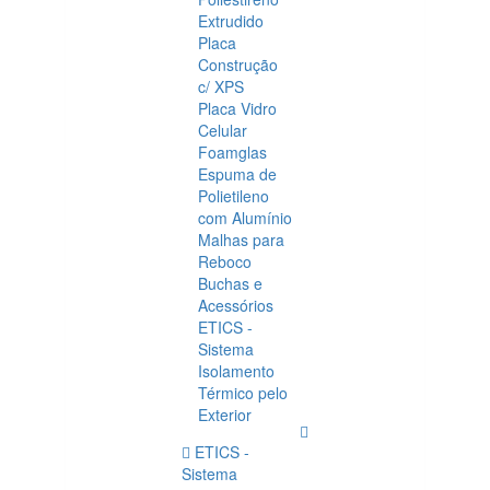
Extrudido
Placa
Construção
c/ XPS
Placa Vidro
Celular
Foamglas
Espuma de
Polietileno
com Alumínio
Malhas para
Reboco
Buchas e
Acessórios
ETICS -
Sistema
Isolamento
Térmico pelo
Exterior
ETICS -
Sistema