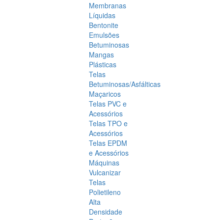
Membranas
Líquidas
Bentonite
Emulsões
Betuminosas
Mangas
Plásticas
Telas
Betuminosas/Asfálticas
Maçaricos
Telas PVC e
Acessórios
Telas TPO e
Acessórios
Telas EPDM
e Acessórios
Máquinas
Vulcanizar
Telas
Polietileno
Alta
Densidade