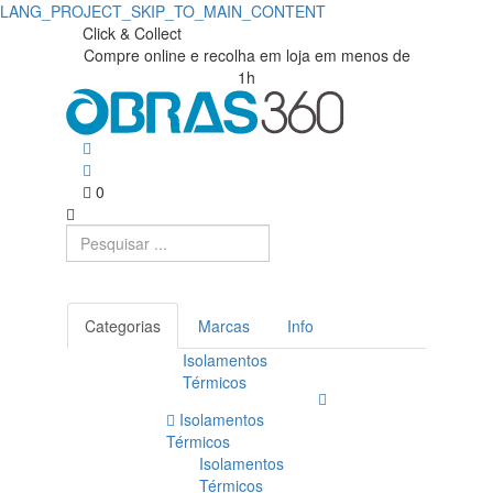
LANG_PROJECT_SKIP_TO_MAIN_CONTENT
Madeiras
Obras360
Click & Collect
Compre online e recolha em loja em menos de
|
|
1h
Loja
Obras360
de
Materiais
0
de
Construção
Categorias
Marcas
Info
Isolamentos
Térmicos
Isolamentos
Térmicos
Isolamentos
Térmicos