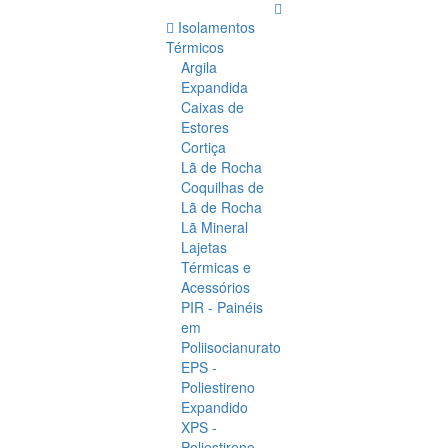
Isolamentos
Térmicos
Argila
Expandida
Caixas de
Estores
Cortiça
Lã de Rocha
Coquilhas de
Lã de Rocha
Lã Mineral
Lajetas
Térmicas e
Acessórios
PIR - Painéis
em
Poliisocianurato
EPS -
Poliestireno
Expandido
XPS -
Poliestireno