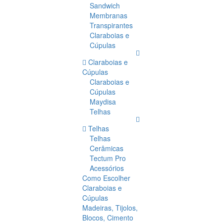
Sandwich
Membranas
Transpirantes
Claraboias e
Cúpulas
Claraboias e
Cúpulas
Claraboias e
Cúpulas
Maydisa
Telhas
Telhas
Telhas
Cerâmicas
Tectum Pro
Acessórios
Como Escolher
Claraboias e
Cúpulas
Madeiras, Tijolos,
Blocos, Cimento