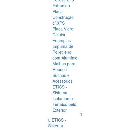
Extrudido
Placa
Construção
c/ XPS
Placa Vidro
Celular
Foamglas
Espuma de
Polietileno
com Alumínio
Malhas para
Reboco
Buchas e
Acessórios
ETICS -
Sistema
Isolamento
Térmico pelo
Exterior
ETICS -
Sistema