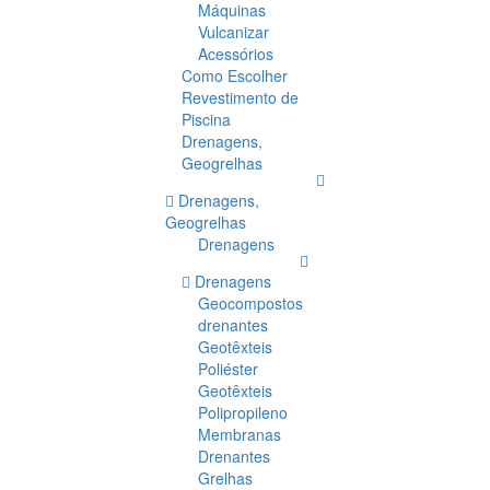
Máquinas
Vulcanizar
Acessórios
Como Escolher
Revestimento de
Piscina
Drenagens,
Geogrelhas
Drenagens,
Geogrelhas
Drenagens
Drenagens
Geocompostos
drenantes
Geotêxteis
Poliéster
Geotêxteis
Polipropileno
Membranas
Drenantes
Grelhas