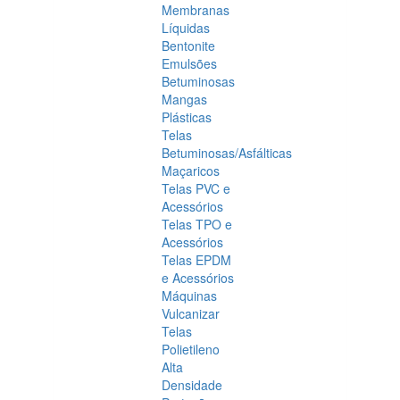
Membranas
Líquidas
Bentonite
Emulsões
Betuminosas
Mangas
Plásticas
Telas
Betuminosas/Asfálticas
Maçaricos
Telas PVC e
Acessórios
Telas TPO e
Acessórios
Telas EPDM
e Acessórios
Máquinas
Vulcanizar
Telas
Polietileno
Alta
Densidade