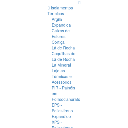
Isolamentos
Térmicos
Argila
Expandida
Caixas de
Estores
Cortiça
Lã de Rocha
Coquilhas de
Lã de Rocha
Lã Mineral
Lajetas
Térmicas e
Acessórios
PIR - Painéis
em
Poliisocianurato
EPS -
Poliestireno
Expandido
XPS -
Poliestireno