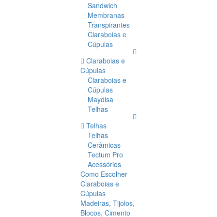
Sandwich
Membranas
Transpirantes
Claraboias e
Cúpulas
Claraboias e
Cúpulas
Claraboias e
Cúpulas
Maydisa
Telhas
Telhas
Telhas
Cerâmicas
Tectum Pro
Acessórios
Como Escolher
Claraboias e
Cúpulas
Madeiras, Tijolos,
Blocos, Cimento