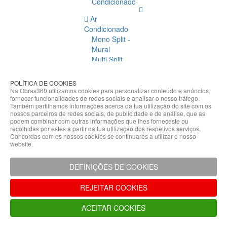
Condicionado
Ar
Condicionado
Mono Split -
Mural
Multi Split
Acessórios
Ar
POLÍTICA DE COOKIES
Condicionado
Na Obras360 utilizamos cookies para personalizar conteúdo e anúncios,
fornecer funcionalidades de redes sociais e analisar o nosso tráfego.
Acessórios
Também partilhamos informações acerca da tua utilização do site com os
Climatização
nossos parceiros de redes sociais, de publicidade e de análise, que as
podem combinar com outras informações que lhes forneceste ou
Acessórios
recolhidas por estes a partir da tua utilização dos respetivos serviços.
Concordas com os nossos cookies se continuares a utilizar o nosso
Climatização
website.
Bombas
Hidráulicas
DEFINIÇÕES DE COOKIES
Controladores
Fixações e
REJEITAR COOKIES
Acessórios
Isolamento
ACEITAR COOKIES
para
Tubagem