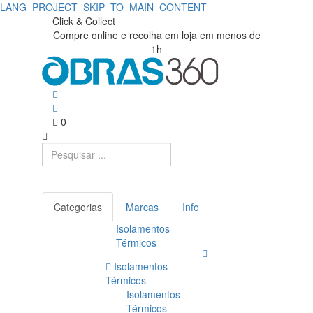
LANG_PROJECT_SKIP_TO_MAIN_CONTENT
Serras
Obras360
Click & Collect
Compre online e recolha em loja em menos de
|
de
1h
Loja
Esquadria
de
|
Materiais
0
Obras360
de
Construção
Categorias
Marcas
Info
Isolamentos
Térmicos
Isolamentos
Térmicos
Isolamentos
Térmicos