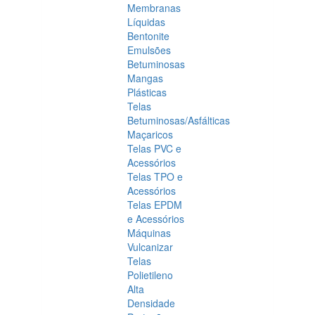
Membranas
Líquidas
Bentonite
Emulsões
Betuminosas
Mangas
Plásticas
Telas
Betuminosas/Asfálticas
Maçaricos
Telas PVC e
Acessórios
Telas TPO e
Acessórios
Telas EPDM
e Acessórios
Máquinas
Vulcanizar
Telas
Polietileno
Alta
Densidade