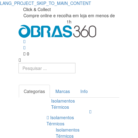
LANG_PROJECT_SKIP_TO_MAIN_CONTENT
Válvulas
Obras360
Click & Collect
Compre online e recolha em loja em menos de
|
redutoras
1h
Loja
|
de
Obras360
Materiais
0
de
Construção
Categorias
Marcas
Info
Isolamentos
Térmicos
Isolamentos
Térmicos
Isolamentos
Térmicos