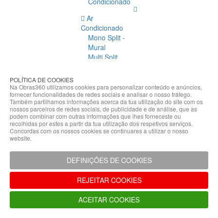
Condicionado
Ar
Condicionado
Mono Split -
Mural
Multi Split
Acessórios
Ar
POLÍTICA DE COOKIES
Condicionado
Na Obras360 utilizamos cookies para personalizar conteúdo e anúncios,
fornecer funcionalidades de redes sociais e analisar o nosso tráfego.
Acessórios
Também partilhamos informações acerca da tua utilização do site com os
Climatização
nossos parceiros de redes sociais, de publicidade e de análise, que as
podem combinar com outras informações que lhes forneceste ou
Acessórios
recolhidas por estes a partir da tua utilização dos respetivos serviços.
Concordas com os nossos cookies se continuares a utilizar o nosso
Climatização
website.
Bombas
Hidráulicas
DEFINIÇÕES DE COOKIES
Controladores
Fixações e
REJEITAR COOKIES
Acessórios
Isolamento
ACEITAR COOKIES
para
Tubagem