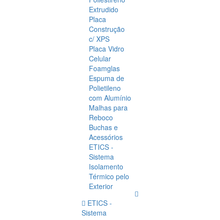
Extrudido
Placa
Construção
c/ XPS
Placa Vidro
Celular
Foamglas
Espuma de
Polietileno
com Alumínio
Malhas para
Reboco
Buchas e
Acessórios
ETICS -
Sistema
Isolamento
Térmico pelo
Exterior
ETICS -
Sistema