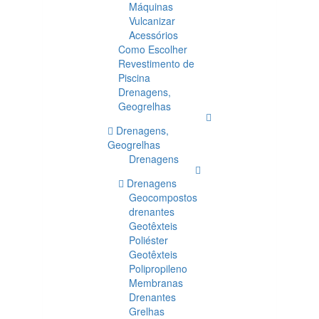
Máquinas
Vulcanizar
Acessórios
Como Escolher
Revestimento de
Piscina
Drenagens,
Geogrelhas
Drenagens,
Geogrelhas
Drenagens
Drenagens
Geocompostos
drenantes
Geotêxteis
Poliéster
Geotêxteis
Polipropileno
Membranas
Drenantes
Grelhas