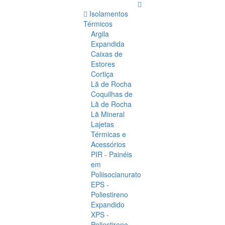
Isolamentos
Térmicos
Argila
Expandida
Caixas de
Estores
Cortiça
Lã de Rocha
Coquilhas de
Lã de Rocha
Lã Mineral
Lajetas
Térmicas e
Acessórios
PIR - Painéis
em
Poliisocianurato
EPS -
Poliestireno
Expandido
XPS -
Poliestireno