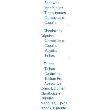
Sandwich
Membranas
Transpirantes
Claraboias e
Cúpulas
Claraboias e
Cúpulas
Claraboias e
Cúpulas
Maydisa
Telhas
Telhas
Telhas
Cerâmicas
Tectum Pro
Acessórios
Como Escolher
Claraboias e
Cúpulas
Madeiras, Tijolos,
Blocos, Cimento