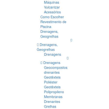
Máquinas
Vulcanizar
Acessórios
Como Escolher
Revestimento de
Piscina
Drenagens,
Geogrelhas
Drenagens,
Geogrelhas
Drenagens
Drenagens
Geocompostos
drenantes
Geotêxteis
Poliéster
Geotêxteis
Polipropileno
Membranas
Drenantes
Grelhas