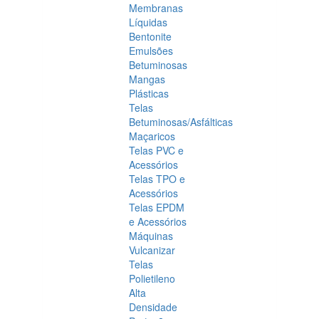
Membranas
Líquidas
Bentonite
Emulsões
Betuminosas
Mangas
Plásticas
Telas
Betuminosas/Asfálticas
Maçaricos
Telas PVC e
Acessórios
Telas TPO e
Acessórios
Telas EPDM
e Acessórios
Máquinas
Vulcanizar
Telas
Polietileno
Alta
Densidade