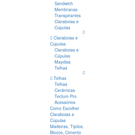
Sandwich
Membranas
Transpirantes
Claraboias e
Cúpulas
Claraboias e
Cúpulas
Claraboias e
Cúpulas
Maydisa
Telhas
Telhas
Telhas
Cerâmicas
Tectum Pro
Acessórios
Como Escolher
Claraboias e
Cúpulas
Madeiras, Tijolos,
Blocos, Cimento