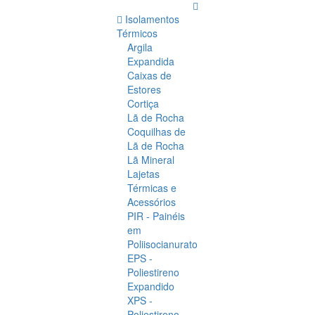
Isolamentos
Térmicos
Argila
Expandida
Caixas de
Estores
Cortiça
Lã de Rocha
Coquilhas de
Lã de Rocha
Lã Mineral
Lajetas
Térmicas e
Acessórios
PIR - Painéis
em
Poliisocianurato
EPS -
Poliestireno
Expandido
XPS -
Poliestireno