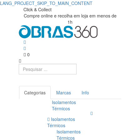
LANG_PROJECT_SKIP_TO_MAIN_CONTENT
Maçaricos
Obras360
Click & Collect
Compre online e recolha em loja em menos de
|
|
1h
Loja
Obras360
de
Materiais
0
de
Construção
Categorias
Marcas
Info
Isolamentos
Térmicos
Isolamentos
Térmicos
Isolamentos
Térmicos