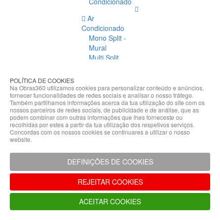
Condicionado
Ar
Condicionado
Mono Split -
Mural
Multi Split
Acessórios
Ar
POLÍTICA DE COOKIES
Condicionado
Na Obras360 utilizamos cookies para personalizar conteúdo e anúncios,
fornecer funcionalidades de redes sociais e analisar o nosso tráfego.
Acessórios
Também partilhamos informações acerca da tua utilização do site com os
Climatização
nossos parceiros de redes sociais, de publicidade e de análise, que as
podem combinar com outras informações que lhes forneceste ou
Acessórios
recolhidas por estes a partir da tua utilização dos respetivos serviços.
Concordas com os nossos cookies se continuares a utilizar o nosso
Climatização
website.
Bombas
Hidráulicas
DEFINIÇÕES DE COOKIES
Controladores
Fixações e
REJEITAR COOKIES
Acessórios
Isolamento
ACEITAR COOKIES
para
Tubagem