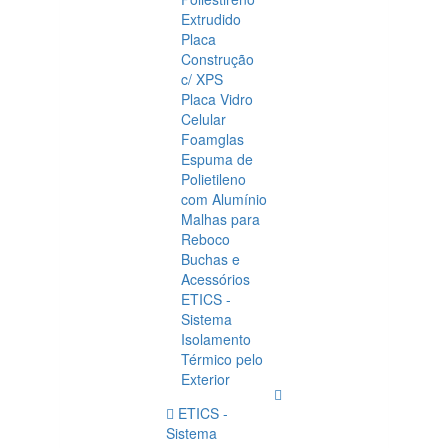
Extrudido
Placa
Construção
c/ XPS
Placa Vidro
Celular
Foamglas
Espuma de
Polietileno
com Alumínio
Malhas para
Reboco
Buchas e
Acessórios
ETICS -
Sistema
Isolamento
Térmico pelo
Exterior
ETICS -
Sistema