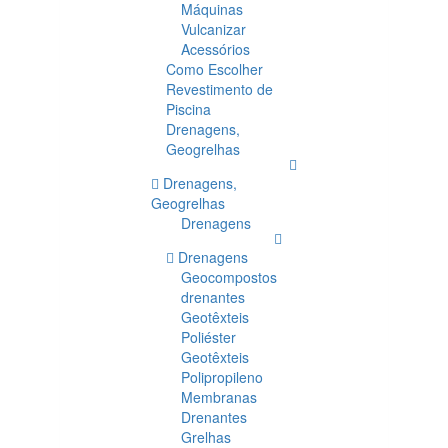
Máquinas
Vulcanizar
Acessórios
Como Escolher
Revestimento de
Piscina
Drenagens,
Geogrelhas
Drenagens,
Geogrelhas
Drenagens
Drenagens
Geocompostos
drenantes
Geotêxteis
Poliéster
Geotêxteis
Polipropileno
Membranas
Drenantes
Grelhas