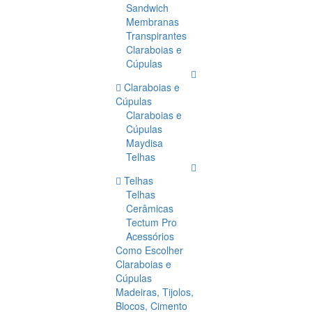
Sandwich
Membranas
Transpirantes
Claraboias e
Cúpulas
Claraboias e
Cúpulas
Claraboias e
Cúpulas
Maydisa
Telhas
Telhas
Telhas
Cerâmicas
Tectum Pro
Acessórios
Como Escolher
Claraboias e
Cúpulas
Madeiras, Tijolos,
Blocos, Cimento