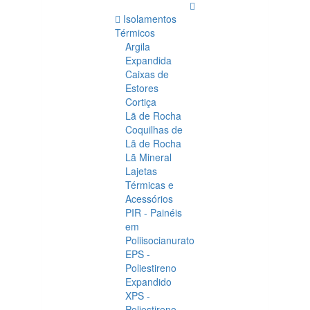
Isolamentos
Térmicos
Argila
Expandida
Caixas de
Estores
Cortiça
Lã de Rocha
Coquilhas de
Lã de Rocha
Lã Mineral
Lajetas
Térmicas e
Acessórios
PIR - Painéis
em
Poliisocianurato
EPS -
Poliestireno
Expandido
XPS -
Poliestireno