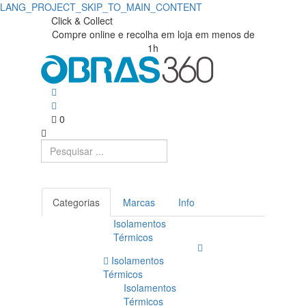
LANG_PROJECT_SKIP_TO_MAIN_CONTENT
Válvulas
Obras360
Click & Collect
Compre online e recolha em loja em menos de
|
|
1h
Loja
Obras360
de
Materiais
0
de
Construção
Categorias
Marcas
Info
Isolamentos
Térmicos
Isolamentos
Térmicos
Isolamentos
Térmicos