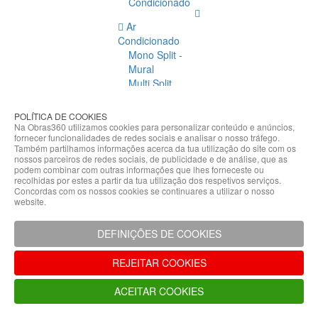
Condicionado
Ar
Condicionado
Mono Split -
Mural
Multi Split
Acessórios
Ar
POLÍTICA DE COOKIES
Condicionado
Na Obras360 utilizamos cookies para personalizar conteúdo e anúncios,
fornecer funcionalidades de redes sociais e analisar o nosso tráfego.
Acessórios
Também partilhamos informações acerca da tua utilização do site com os
Climatização
nossos parceiros de redes sociais, de publicidade e de análise, que as
podem combinar com outras informações que lhes forneceste ou
Acessórios
recolhidas por estes a partir da tua utilização dos respetivos serviços.
Concordas com os nossos cookies se continuares a utilizar o nosso
Climatização
website.
Bombas
Hidráulicas
DEFINIÇÕES DE COOKIES
Controladores
Fixações e
REJEITAR COOKIES
Acessórios
Isolamento
ACEITAR COOKIES
para
Tubagem