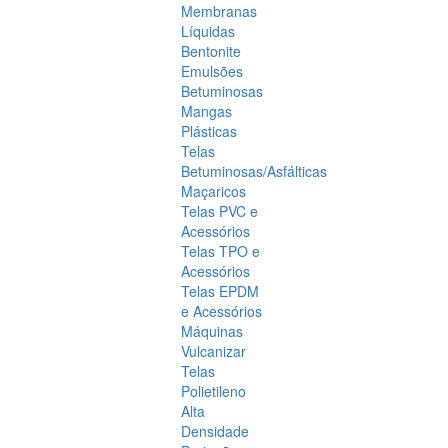
Membranas
Líquidas
Bentonite
Emulsões
Betuminosas
Mangas
Plásticas
Telas
Betuminosas/Asfálticas
Maçaricos
Telas PVC e
Acessórios
Telas TPO e
Acessórios
Telas EPDM
e Acessórios
Máquinas
Vulcanizar
Telas
Polietileno
Alta
Densidade