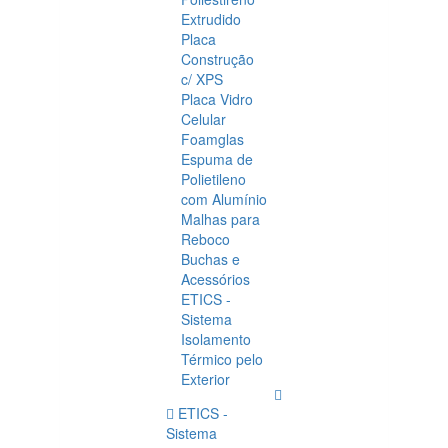
Extrudido
Placa
Construção
c/ XPS
Placa Vidro
Celular
Foamglas
Espuma de
Polietileno
com Alumínio
Malhas para
Reboco
Buchas e
Acessórios
ETICS -
Sistema
Isolamento
Térmico pelo
Exterior
ETICS -
Sistema