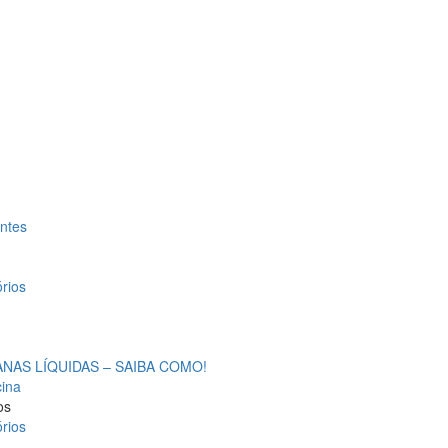
antes
rios
AS LÍQUIDAS – SAIBA COMO!
cina
os
rios