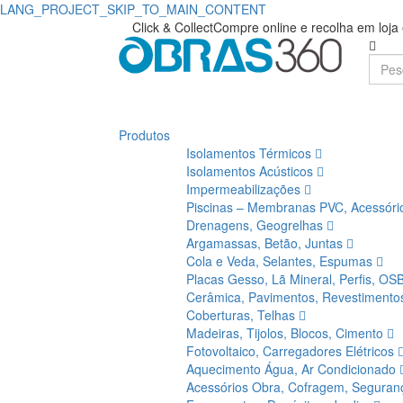
LANG_PROJECT_SKIP_TO_MAIN_CONTENT
Aglomerado
Obras360
Click & Collect
Compre online e recolha em loj
|
|
Loja
Obras360
de
Produtos
Materiais
Isolamentos Térmicos
de
Isolamentos Acústicos
Impermeabilizações
Construção
Piscinas – Membranas PVC, Acessór
Drenagens, Geogrelhas
Argamassas, Betão, Juntas
Cola e Veda, Selantes, Espumas
Placas Gesso, Lã Mineral, Perfis, OS
Cerâmica, Pavimentos, Revestiment
Coberturas, Telhas
Madeiras, Tijolos, Blocos, Cimento
Fotovoltaico, Carregadores Elétricos
Aquecimento Água, Ar Condicionado
Acessórios Obra, Cofragem, Segura