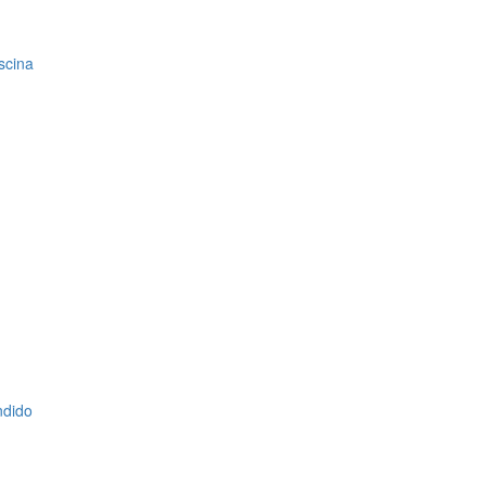
scina
ndido