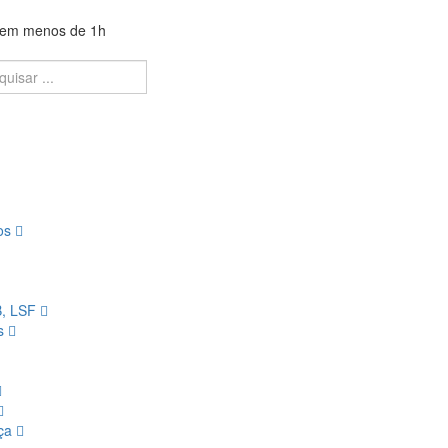
a em menos de 1h
ios
B, LSF
os
nça