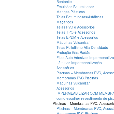
Bentonite
Emulsões Betuminosas
Mangas Plásticas
Telas Betuminosas/Asfálticas
Maçaricos
Telas PVC e Acessórios
Telas TPO e Acessórios
Telas EPDM e Acessórios
Máquinas Vulcanizar
Telas Polietileno Alta Densidade
Proteção Gás Radão
Fitas Auto Adesivas Impermeabiliz
Lâminas Impermeabilização
Acessórios
Piscinas – Membranas PVC, Acessó
Membranas PVC Piscinas
Máquinas Vulcanizar
Acessórios
IMPERMEABILIZAR COM MEMBRAN
como escolher revestimento de pis
Piscinas – Membranas PVC, Acessóri
Piscinas – Membranas PVC, Acessó
Membranas PVC Piscinas