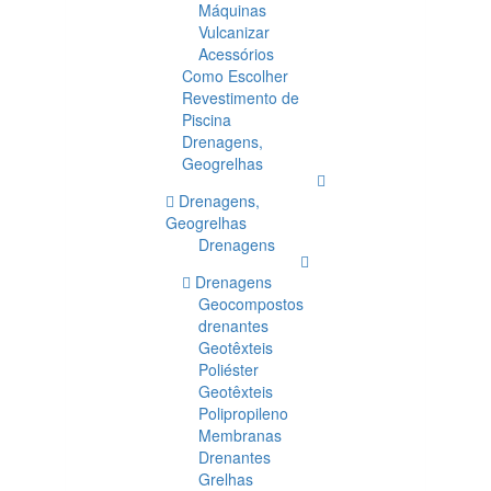
Máquinas
Vulcanizar
Acessórios
Como Escolher
Revestimento de
Piscina
Drenagens,
Geogrelhas
Drenagens,
Geogrelhas
Drenagens
Drenagens
Geocompostos
drenantes
Geotêxteis
Poliéster
Geotêxteis
Polipropileno
Membranas
Drenantes
Grelhas