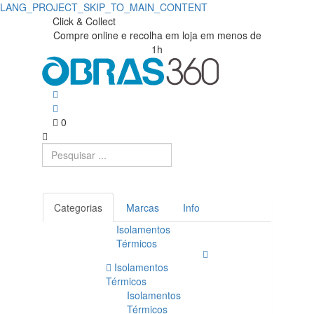
LANG_PROJECT_SKIP_TO_MAIN_CONTENT
Descofrantes
Obras360
Click & Collect
Compre online e recolha em loja em menos de
|
|
1h
Loja
Obras360
de
Materiais
0
de
Construção
Categorias
Marcas
Info
Isolamentos
Térmicos
Isolamentos
Térmicos
Isolamentos
Térmicos