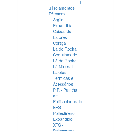
Isolamentos
Térmicos
Argila
Expandida
Caixas de
Estores
Cortiça
Lã de Rocha
Coquilhas de
Lã de Rocha
Lã Mineral
Lajetas
Térmicas e
Acessórios
PIR - Painéis
em
Poliisocianurato
EPS -
Poliestireno
Expandido
XPS -
Poliestireno