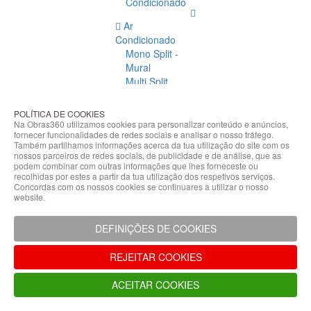
Condicionado
Ar
Condicionado
Mono Split -
Mural
Multi Split
Acessórios
Ar
POLÍTICA DE COOKIES
Condicionado
Na Obras360 utilizamos cookies para personalizar conteúdo e anúncios,
fornecer funcionalidades de redes sociais e analisar o nosso tráfego.
Acessórios
Também partilhamos informações acerca da tua utilização do site com os
Climatização
nossos parceiros de redes sociais, de publicidade e de análise, que as
podem combinar com outras informações que lhes forneceste ou
Acessórios
recolhidas por estes a partir da tua utilização dos respetivos serviços.
Concordas com os nossos cookies se continuares a utilizar o nosso
Climatização
website.
Bombas
Hidráulicas
DEFINIÇÕES DE COOKIES
Controladores
Fixações e
REJEITAR COOKIES
Acessórios
Isolamento
ACEITAR COOKIES
para
Tubagem