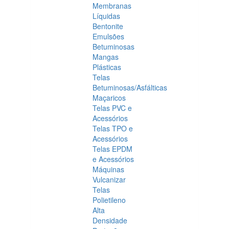
Membranas
Líquidas
Bentonite
Emulsões
Betuminosas
Mangas
Plásticas
Telas
Betuminosas/Asfálticas
Maçaricos
Telas PVC e
Acessórios
Telas TPO e
Acessórios
Telas EPDM
e Acessórios
Máquinas
Vulcanizar
Telas
Polietileno
Alta
Densidade