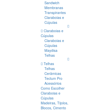
Sandwich
Membranas
Transpirantes
Claraboias e
Cúpulas
Claraboias e
Cúpulas
Claraboias e
Cúpulas
Maydisa
Telhas
Telhas
Telhas
Cerâmicas
Tectum Pro
Acessórios
Como Escolher
Claraboias e
Cúpulas
Madeiras, Tijolos,
Blocos, Cimento