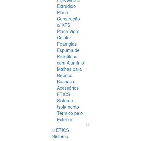
Extrudido
Placa
Construção
c/ XPS
Placa Vidro
Celular
Foamglas
Espuma de
Polietileno
com Alumínio
Malhas para
Reboco
Buchas e
Acessórios
ETICS -
Sistema
Isolamento
Térmico pelo
Exterior
ETICS -
Sistema