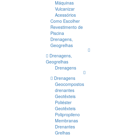
Máquinas
Vulcanizar
Acessórios
Como Escolher
Revestimento de
Piscina
Drenagens,
Geogrelhas
Drenagens,
Geogrelhas
Drenagens
Drenagens
Geocompostos
drenantes
Geotêxteis
Poliéster
Geotêxteis
Polipropileno
Membranas
Drenantes
Grelhas