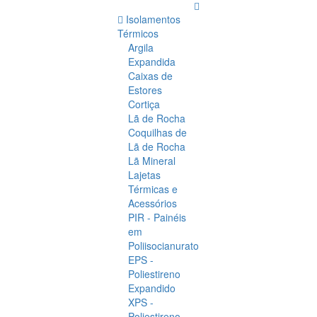
Isolamentos
Térmicos
Argila
Expandida
Caixas de
Estores
Cortiça
Lã de Rocha
Coquilhas de
Lã de Rocha
Lã Mineral
Lajetas
Térmicas e
Acessórios
PIR - Painéis
em
Poliisocianurato
EPS -
Poliestireno
Expandido
XPS -
Poliestireno