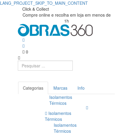
LANG_PROJECT_SKIP_TO_MAIN_CONTENT
Acessórios
Obras360
Click & Collect
Compre online e recolha em loja em menos de
|
Equitone
1h
Loja
|
de
Obras360
Materiais
0
de
Construção
Categorias
Marcas
Info
Isolamentos
Térmicos
Isolamentos
Térmicos
Isolamentos
Térmicos