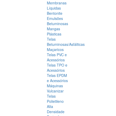
Membranas
Líquidas
Bentonite
Emulsões
Betuminosas
Mangas
Plásticas
Telas
Betuminosas/Asfálticas
Maçaricos
Telas PVC e
Acessórios
Telas TPO e
Acessórios
Telas EPDM
e Acessórios
Máquinas
Vulcanizar
Telas
Polietileno
Alta
Densidade