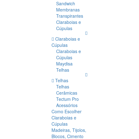
Sandwich
Membranas
Transpirantes
Claraboias e
Cúpulas
Claraboias e
Cúpulas
Claraboias e
Cúpulas
Maydisa
Telhas
Telhas
Telhas
Cerâmicas
Tectum Pro
Acessórios
Como Escolher
Claraboias e
Cúpulas
Madeiras, Tijolos,
Blocos, Cimento