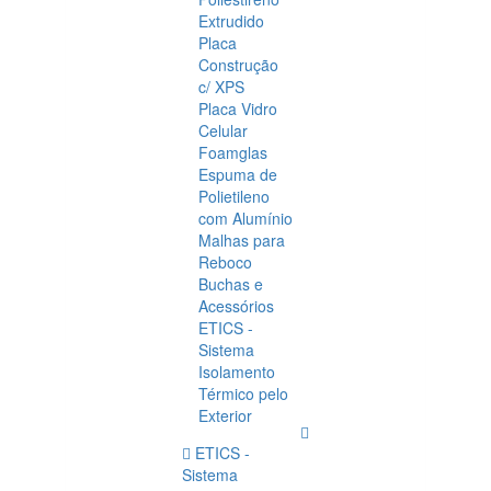
Extrudido
Placa
Construção
c/ XPS
Placa Vidro
Celular
Foamglas
Espuma de
Polietileno
com Alumínio
Malhas para
Reboco
Buchas e
Acessórios
ETICS -
Sistema
Isolamento
Térmico pelo
Exterior
ETICS -
Sistema