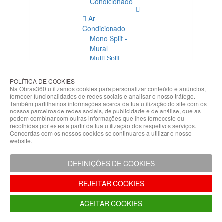
Condicionado
Ar
Condicionado
Mono Split -
Mural
Multi Split
Acessórios
Ar
POLÍTICA DE COOKIES
Condicionado
Na Obras360 utilizamos cookies para personalizar conteúdo e anúncios,
fornecer funcionalidades de redes sociais e analisar o nosso tráfego.
Acessórios
Também partilhamos informações acerca da tua utilização do site com os
Climatização
nossos parceiros de redes sociais, de publicidade e de análise, que as
podem combinar com outras informações que lhes forneceste ou
Acessórios
recolhidas por estes a partir da tua utilização dos respetivos serviços.
Concordas com os nossos cookies se continuares a utilizar o nosso
Climatização
website.
Bombas
Hidráulicas
DEFINIÇÕES DE COOKIES
Controladores
Fixações e
REJEITAR COOKIES
Acessórios
Isolamento
ACEITAR COOKIES
para
Tubagem