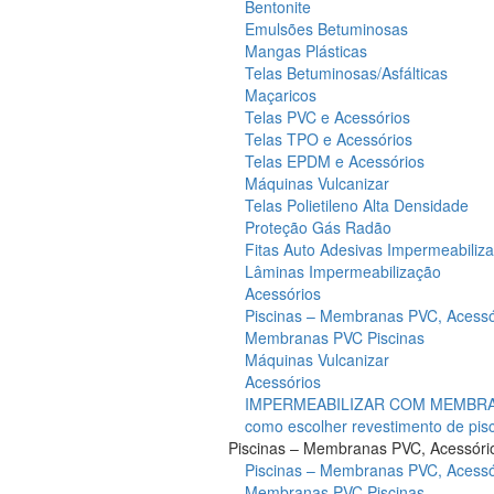
Bentonite
Emulsões Betuminosas
Mangas Plásticas
Telas Betuminosas/Asfálticas
Maçaricos
Telas PVC e Acessórios
Telas TPO e Acessórios
Telas EPDM e Acessórios
Máquinas Vulcanizar
Telas Polietileno Alta Densidade
Proteção Gás Radão
Fitas Auto Adesivas Impermeabiliz
Lâminas Impermeabilização
Acessórios
Piscinas – Membranas PVC, Acessó
Membranas PVC Piscinas
Máquinas Vulcanizar
Acessórios
IMPERMEABILIZAR COM MEMBRAN
como escolher revestimento de pis
Piscinas – Membranas PVC, Acessóri
Piscinas – Membranas PVC, Acessó
Membranas PVC Piscinas