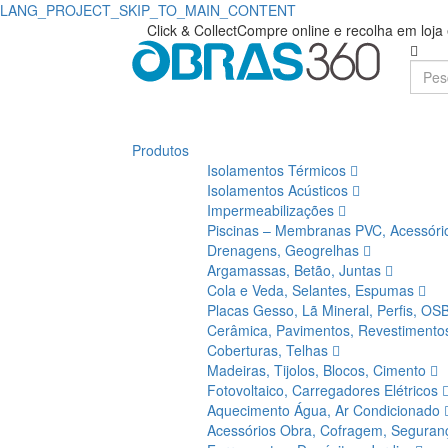
LANG_PROJECT_SKIP_TO_MAIN_CONTENT
Máquinas
Obras360
Click & Collect
Compre online e recolha em loj
|
Vulcanizar/Componentes
Loja
|
de
Obras360
Produtos
Materiais
Isolamentos Térmicos
de
Isolamentos Acústicos
Impermeabilizações
Construção
Piscinas – Membranas PVC, Acessór
Drenagens, Geogrelhas
Argamassas, Betão, Juntas
Cola e Veda, Selantes, Espumas
Placas Gesso, Lã Mineral, Perfis, OS
Cerâmica, Pavimentos, Revestiment
Coberturas, Telhas
Madeiras, Tijolos, Blocos, Cimento
Fotovoltaico, Carregadores Elétricos
Aquecimento Água, Ar Condicionado
Acessórios Obra, Cofragem, Segura