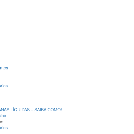
antes
rios
AS LÍQUIDAS – SAIBA COMO!
cina
os
rios