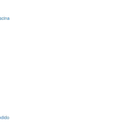
scina
ndido