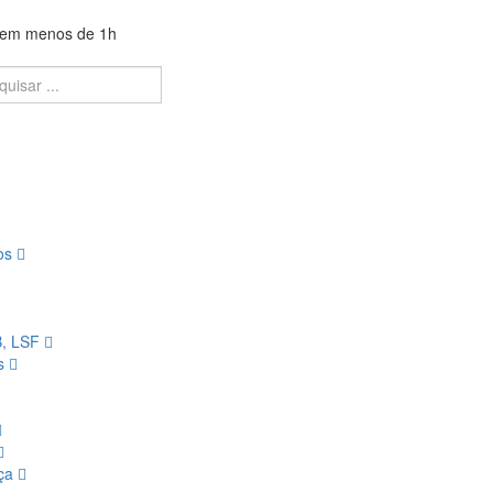
a em menos de 1h
ios
B, LSF
os
nça