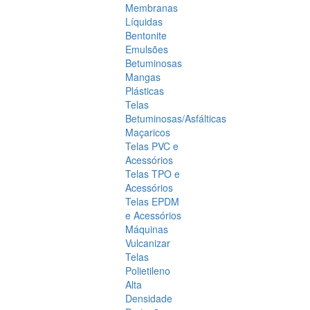
Membranas
Líquidas
Bentonite
Emulsões
Betuminosas
Mangas
Plásticas
Telas
Betuminosas/Asfálticas
Maçaricos
Telas PVC e
Acessórios
Telas TPO e
Acessórios
Telas EPDM
e Acessórios
Máquinas
Vulcanizar
Telas
Polietileno
Alta
Densidade