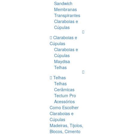
Sandwich
Membranas
Transpirantes
Claraboias e
Cúpulas
Claraboias e
Cúpulas
Claraboias e
Cúpulas
Maydisa
Telhas
Telhas
Telhas
Cerâmicas
Tectum Pro
Acessórios
Como Escolher
Claraboias e
Cúpulas
Madeiras, Tijolos,
Blocos, Cimento