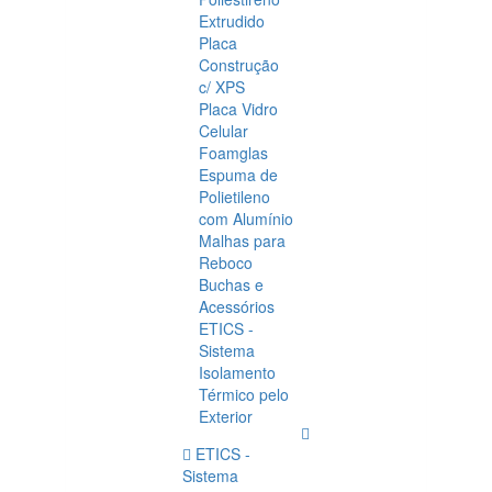
Extrudido
Placa
Construção
c/ XPS
Placa Vidro
Celular
Foamglas
Espuma de
Polietileno
com Alumínio
Malhas para
Reboco
Buchas e
Acessórios
ETICS -
Sistema
Isolamento
Térmico pelo
Exterior
ETICS -
Sistema