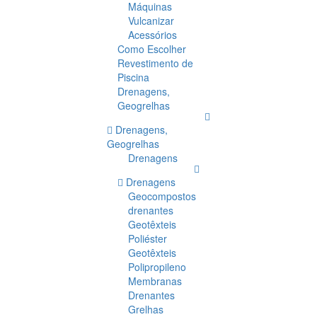
Máquinas
Vulcanizar
Acessórios
Como Escolher
Revestimento de
Piscina
Drenagens,
Geogrelhas
Drenagens,
Geogrelhas
Drenagens
Drenagens
Geocompostos
drenantes
Geotêxteis
Poliéster
Geotêxteis
Polipropileno
Membranas
Drenantes
Grelhas