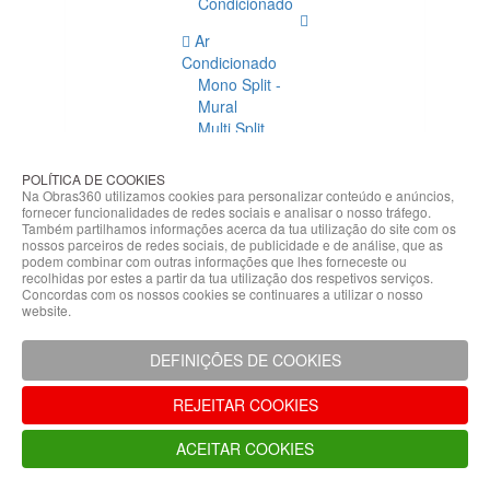
Condicionado
Ar
Condicionado
Mono Split -
Mural
Multi Split
Acessórios
Ar
POLÍTICA DE COOKIES
Condicionado
Na Obras360 utilizamos cookies para personalizar conteúdo e anúncios,
fornecer funcionalidades de redes sociais e analisar o nosso tráfego.
Acessórios
Também partilhamos informações acerca da tua utilização do site com os
Climatização
nossos parceiros de redes sociais, de publicidade e de análise, que as
podem combinar com outras informações que lhes forneceste ou
Acessórios
recolhidas por estes a partir da tua utilização dos respetivos serviços.
Concordas com os nossos cookies se continuares a utilizar o nosso
Climatização
website.
Bombas
Hidráulicas
DEFINIÇÕES DE COOKIES
Controladores
Fixações e
REJEITAR COOKIES
Acessórios
Isolamento
ACEITAR COOKIES
para
Tubagem