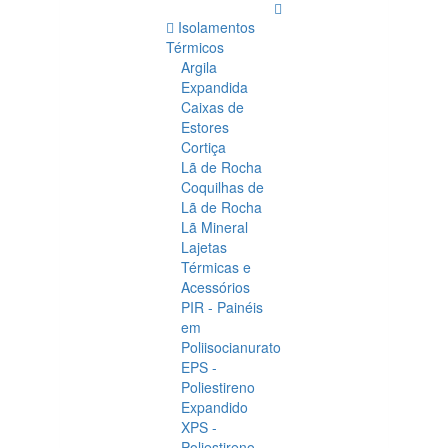
Isolamentos
Térmicos
Argila
Expandida
Caixas de
Estores
Cortiça
Lã de Rocha
Coquilhas de
Lã de Rocha
Lã Mineral
Lajetas
Térmicas e
Acessórios
PIR - Painéis
em
Poliisocianurato
EPS -
Poliestireno
Expandido
XPS -
Poliestireno