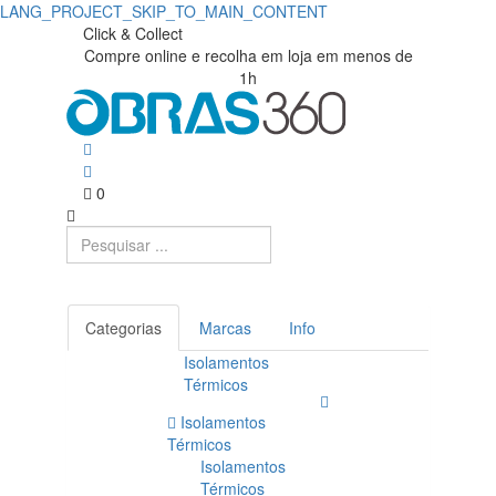
LANG_PROJECT_SKIP_TO_MAIN_CONTENT
Acessórios
Obras360
Click & Collect
Compre online e recolha em loja em menos de
|
Cedral
1h
Loja
|
de
Obras360
Materiais
0
de
Construção
Categorias
Marcas
Info
Isolamentos
Térmicos
Isolamentos
Térmicos
Isolamentos
Térmicos