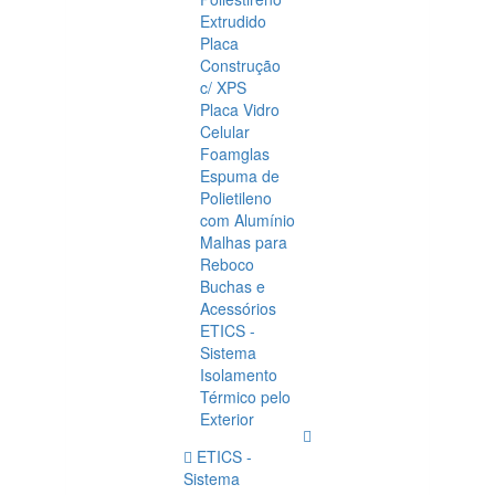
Extrudido
Placa
Construção
c/ XPS
Placa Vidro
Celular
Foamglas
Espuma de
Polietileno
com Alumínio
Malhas para
Reboco
Buchas e
Acessórios
ETICS -
Sistema
Isolamento
Térmico pelo
Exterior
ETICS -
Sistema