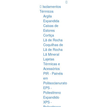
Isolamentos
Térmicos
Argila
Expandida
Caixas de
Estores
Cortiça
Lã de Rocha
Coquilhas de
Lã de Rocha
Lã Mineral
Lajetas
Térmicas e
Acessórios
PIR - Painéis
em
Poliisocianurato
EPS -
Poliestireno
Expandido
XPS -
Poliestireno