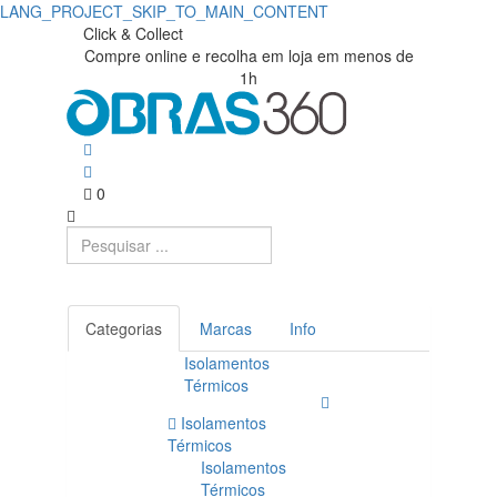
LANG_PROJECT_SKIP_TO_MAIN_CONTENT
Painel
Obras360
Click & Collect
Compre online e recolha em loja em menos de
|
Sandwich
1h
Loja
Telhado
de
|
Materiais
0
Obras360
de
Construção
Categorias
Marcas
Info
Isolamentos
Térmicos
Isolamentos
Térmicos
Isolamentos
Térmicos