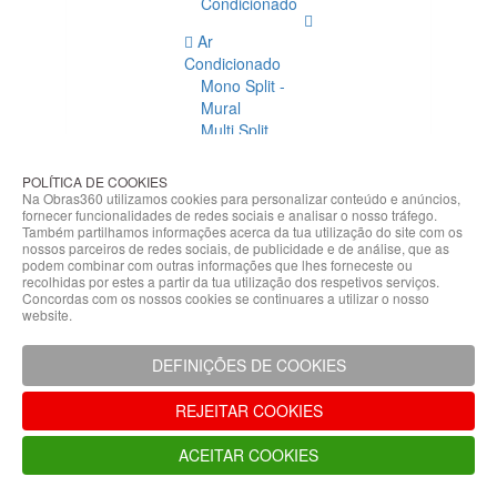
Condicionado
Ar
Condicionado
Mono Split -
Mural
Multi Split
Acessórios
Ar
POLÍTICA DE COOKIES
Condicionado
Na Obras360 utilizamos cookies para personalizar conteúdo e anúncios,
fornecer funcionalidades de redes sociais e analisar o nosso tráfego.
Acessórios
Também partilhamos informações acerca da tua utilização do site com os
Climatização
nossos parceiros de redes sociais, de publicidade e de análise, que as
podem combinar com outras informações que lhes forneceste ou
Acessórios
recolhidas por estes a partir da tua utilização dos respetivos serviços.
Concordas com os nossos cookies se continuares a utilizar o nosso
Climatização
website.
Bombas
Hidráulicas
DEFINIÇÕES DE COOKIES
Controladores
Fixações e
REJEITAR COOKIES
Acessórios
Isolamento
ACEITAR COOKIES
para
Tubagem