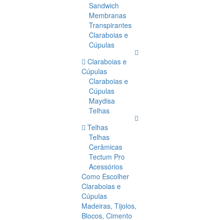
Sandwich
Membranas
Transpirantes
Claraboias e
Cúpulas
Claraboias e
Cúpulas
Claraboias e
Cúpulas
Maydisa
Telhas
Telhas
Telhas
Cerâmicas
Tectum Pro
Acessórios
Como Escolher
Claraboias e
Cúpulas
Madeiras, Tijolos,
Blocos, Cimento