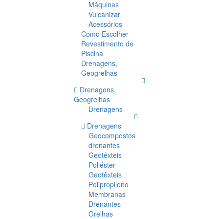
Máquinas
Vulcanizar
Acessórios
Como Escolher
Revestimento de
Piscina
Drenagens,
Geogrelhas
Drenagens,
Geogrelhas
Drenagens
Drenagens
Geocompostos
drenantes
Geotêxteis
Poliéster
Geotêxteis
Polipropileno
Membranas
Drenantes
Grelhas