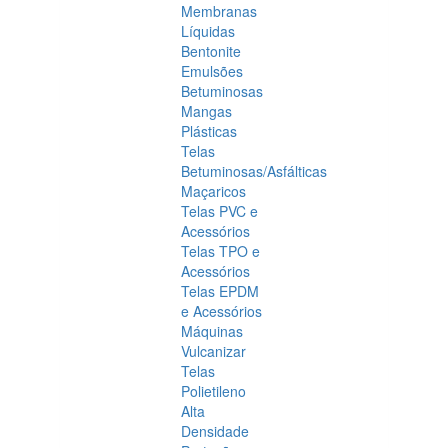
Membranas
Líquidas
Bentonite
Emulsões
Betuminosas
Mangas
Plásticas
Telas
Betuminosas/Asfálticas
Maçaricos
Telas PVC e
Acessórios
Telas TPO e
Acessórios
Telas EPDM
e Acessórios
Máquinas
Vulcanizar
Telas
Polietileno
Alta
Densidade