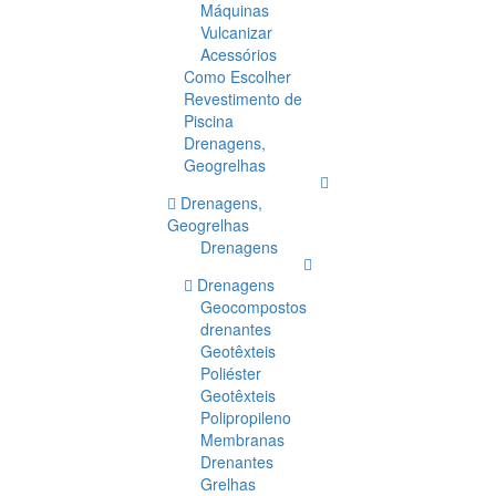
Máquinas
Vulcanizar
Acessórios
Como Escolher
Revestimento de
Piscina
Drenagens,
Geogrelhas
Drenagens,
Geogrelhas
Drenagens
Drenagens
Geocompostos
drenantes
Geotêxteis
Poliéster
Geotêxteis
Polipropileno
Membranas
Drenantes
Grelhas