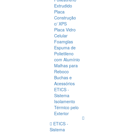
Extrudido
Placa
Construção
c/ XPS
Placa Vidro
Celular
Foamglas
Espuma de
Polietileno
com Alumínio
Malhas para
Reboco
Buchas e
Acessórios
ETICS -
Sistema
Isolamento
Térmico pelo
Exterior
ETICS -
Sistema