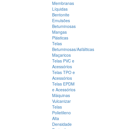
Membranas
Líquidas
Bentonite
Emulsões
Betuminosas
Mangas
Plásticas
Telas
Betuminosas/Asfálticas
Maçaricos
Telas PVC e
Acessórios
Telas TPO e
Acessórios
Telas EPDM
e Acessórios
Máquinas
Vulcanizar
Telas
Polietileno
Alta
Densidade