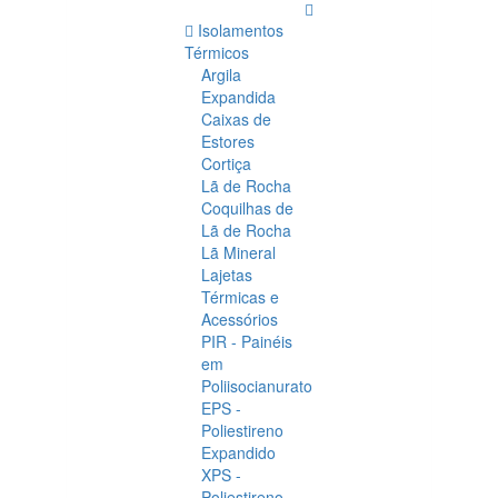
Isolamentos
Térmicos
Argila
Expandida
Caixas de
Estores
Cortiça
Lã de Rocha
Coquilhas de
Lã de Rocha
Lã Mineral
Lajetas
Térmicas e
Acessórios
PIR - Painéis
em
Poliisocianurato
EPS -
Poliestireno
Expandido
XPS -
Poliestireno