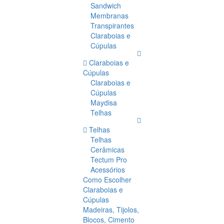
Sandwich
Membranas
Transpirantes
Claraboias e
Cúpulas
Claraboias e
Cúpulas
Claraboias e
Cúpulas
Maydisa
Telhas
Telhas
Telhas
Cerâmicas
Tectum Pro
Acessórios
Como Escolher
Claraboias e
Cúpulas
Madeiras, Tijolos,
Blocos, Cimento