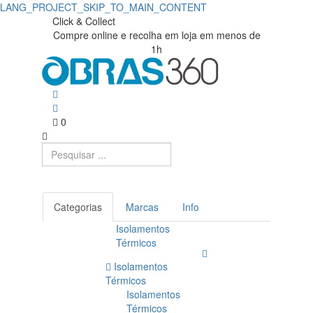
LANG_PROJECT_SKIP_TO_MAIN_CONTENT
Termómetros/Manómetros
Obras360
Click & Collect
Compre online e recolha em loja em menos de
|
|
1h
Loja
Obras360
de
Materiais
0
de
Construção
Categorias
Marcas
Info
Isolamentos
Térmicos
Isolamentos
Térmicos
Isolamentos
Térmicos