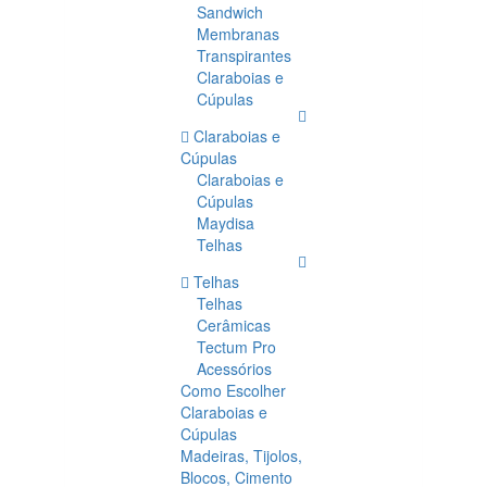
Sandwich
Membranas
Transpirantes
Claraboias e
Cúpulas
Claraboias e
Cúpulas
Claraboias e
Cúpulas
Maydisa
Telhas
Telhas
Telhas
Cerâmicas
Tectum Pro
Acessórios
Como Escolher
Claraboias e
Cúpulas
Madeiras, Tijolos,
Blocos, Cimento