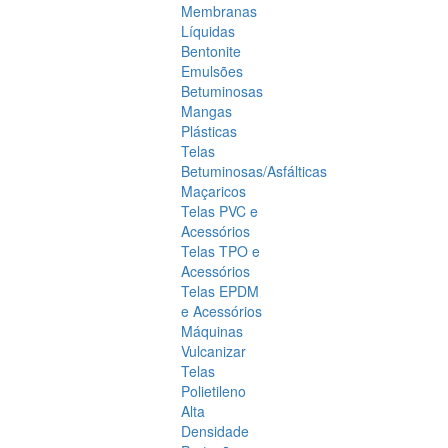
Membranas
Líquidas
Bentonite
Emulsões
Betuminosas
Mangas
Plásticas
Telas
Betuminosas/Asfálticas
Maçaricos
Telas PVC e
Acessórios
Telas TPO e
Acessórios
Telas EPDM
e Acessórios
Máquinas
Vulcanizar
Telas
Polietileno
Alta
Densidade