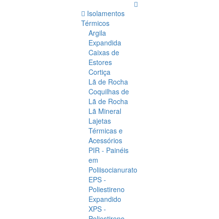
Isolamentos
Térmicos
Argila
Expandida
Caixas de
Estores
Cortiça
Lã de Rocha
Coquilhas de
Lã de Rocha
Lã Mineral
Lajetas
Térmicas e
Acessórios
PIR - Painéis
em
Poliisocianurato
EPS -
Poliestireno
Expandido
XPS -
Poliestireno