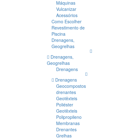
Máquinas
Vulcanizar
Acessórios
Como Escolher
Revestimento de
Piscina
Drenagens,
Geogrelhas
Drenagens,
Geogrelhas
Drenagens
Drenagens
Geocompostos
drenantes
Geotêxteis
Poliéster
Geotêxteis
Polipropileno
Membranas
Drenantes
Grelhas