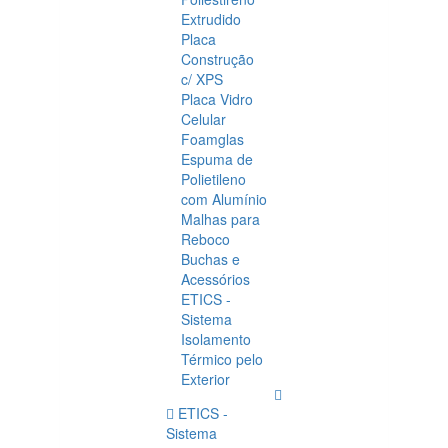
Extrudido
Placa
Construção
c/ XPS
Placa Vidro
Celular
Foamglas
Espuma de
Polietileno
com Alumínio
Malhas para
Reboco
Buchas e
Acessórios
ETICS -
Sistema
Isolamento
Térmico pelo
Exterior
ETICS -
Sistema