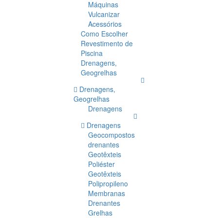
Máquinas
Vulcanizar
Acessórios
Como Escolher
Revestimento de
Piscina
Drenagens,
Geogrelhas
Drenagens,
Geogrelhas
Drenagens
Drenagens
Geocompostos
drenantes
Geotêxteis
Poliéster
Geotêxteis
Polipropileno
Membranas
Drenantes
Grelhas