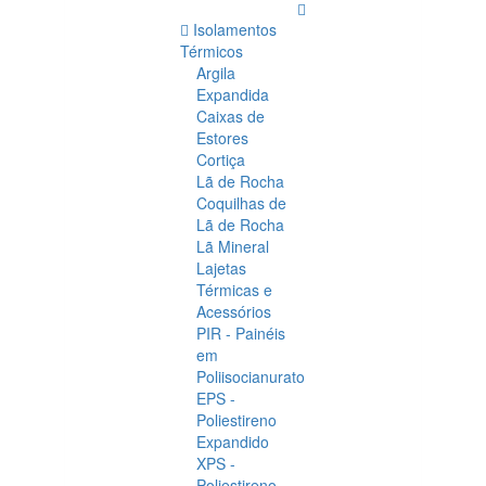
Isolamentos
Térmicos
Argila
Expandida
Caixas de
Estores
Cortiça
Lã de Rocha
Coquilhas de
Lã de Rocha
Lã Mineral
Lajetas
Térmicas e
Acessórios
PIR - Painéis
em
Poliisocianurato
EPS -
Poliestireno
Expandido
XPS -
Poliestireno