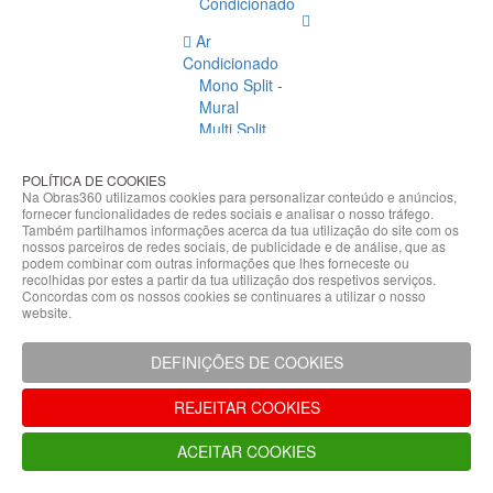
Condicionado
Ar
Condicionado
Mono Split -
Mural
Multi Split
Acessórios
Ar
POLÍTICA DE COOKIES
Condicionado
Na Obras360 utilizamos cookies para personalizar conteúdo e anúncios,
fornecer funcionalidades de redes sociais e analisar o nosso tráfego.
Acessórios
Também partilhamos informações acerca da tua utilização do site com os
Climatização
nossos parceiros de redes sociais, de publicidade e de análise, que as
podem combinar com outras informações que lhes forneceste ou
Acessórios
recolhidas por estes a partir da tua utilização dos respetivos serviços.
Concordas com os nossos cookies se continuares a utilizar o nosso
Climatização
website.
Bombas
Hidráulicas
DEFINIÇÕES DE COOKIES
Controladores
Fixações e
REJEITAR COOKIES
Acessórios
Isolamento
ACEITAR COOKIES
para
Tubagem