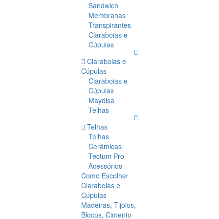
Sandwich
Membranas
Transpirantes
Claraboias e
Cúpulas
Claraboias e
Cúpulas
Claraboias e
Cúpulas
Maydisa
Telhas
Telhas
Telhas
Cerâmicas
Tectum Pro
Acessórios
Como Escolher
Claraboias e
Cúpulas
Madeiras, Tijolos,
Blocos, Cimento