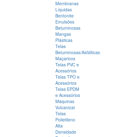
Membranas
Líquidas
Bentonite
Emulsões
Betuminosas
Mangas
Plásticas
Telas
Betuminosas/Asfálticas
Maçaricos
Telas PVC e
Acessórios
Telas TPO e
Acessórios
Telas EPDM
e Acessórios
Máquinas
Vulcanizar
Telas
Polietileno
Alta
Densidade