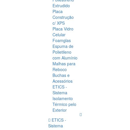
Extrudido
Placa
Construção
c/ XPS
Placa Vidro
Celular
Foamglas
Espuma de
Polietileno
com Alumínio
Malhas para
Reboco
Buchas e
Acessórios
ETICS -
Sistema
Isolamento
Térmico pelo
Exterior
ETICS -
Sistema