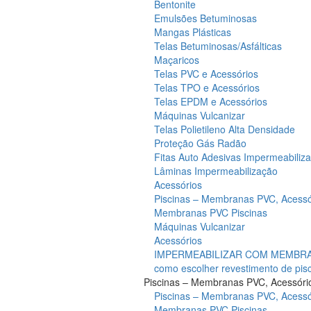
Bentonite
Emulsões Betuminosas
Mangas Plásticas
Telas Betuminosas/Asfálticas
Maçaricos
Telas PVC e Acessórios
Telas TPO e Acessórios
Telas EPDM e Acessórios
Máquinas Vulcanizar
Telas Polietileno Alta Densidade
Proteção Gás Radão
Fitas Auto Adesivas Impermeabiliz
Lâminas Impermeabilização
Acessórios
Piscinas – Membranas PVC, Acessó
Membranas PVC Piscinas
Máquinas Vulcanizar
Acessórios
IMPERMEABILIZAR COM MEMBRAN
como escolher revestimento de pis
Piscinas – Membranas PVC, Acessóri
Piscinas – Membranas PVC, Acessó
Membranas PVC Piscinas