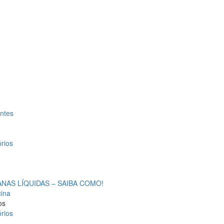
antes
rios
AS LÍQUIDAS – SAIBA COMO!
cina
os
rios