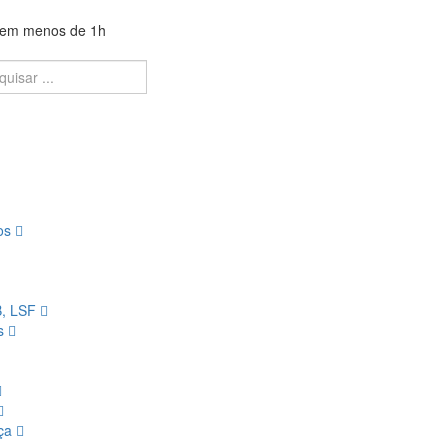
a em menos de 1h
ios
B, LSF
os
nça