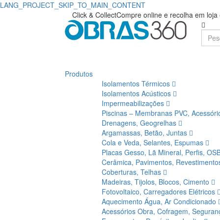
LANG_PROJECT_SKIP_TO_MAIN_CONTENT
Click & Collect
Compre online e recolha em loj
Produtos
Isolamentos Térmicos
Isolamentos Acústicos
Impermeabilizações
Piscinas – Membranas PVC, Acessór
Drenagens, Geogrelhas
Argamassas, Betão, Juntas
Cola e Veda, Selantes, Espumas
Placas Gesso, Lã Mineral, Perfis, OS
Cerâmica, Pavimentos, Revestiment
Coberturas, Telhas
Madeiras, Tijolos, Blocos, Cimento
Fotovoltaico, Carregadores Elétricos
Aquecimento Água, Ar Condicionado
Acessórios Obra, Cofragem, Segura