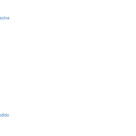
scina
ndido