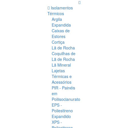
Isolamentos
Térmicos
Argila
Expandida
Caixas de
Estores
Cortiça
Lã de Rocha
Coquilhas de
Lã de Rocha
Lã Mineral
Lajetas
Térmicas e
Acessórios
PIR - Painéis
em
Poliisocianurato
EPS -
Poliestireno
Expandido
XPS -
Poliestireno