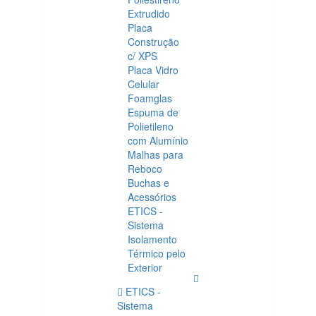
Extrudido
Placa
Construção
c/ XPS
Placa Vidro
Celular
Foamglas
Espuma de
Polietileno
com Alumínio
Malhas para
Reboco
Buchas e
Acessórios
ETICS -
Sistema
Isolamento
Térmico pelo
Exterior
ETICS -
Sistema