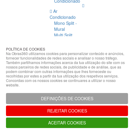
Condicionado
Ar
Condicionado
Mono Split -
Mural
Multi Split
Acessórios
Ar
POLÍTICA DE COOKIES
Condicionado
Na Obras360 utilizamos cookies para personalizar conteúdo e anúncios,
fornecer funcionalidades de redes sociais e analisar o nosso tráfego.
Acessórios
Também partilhamos informações acerca da tua utilização do site com os
Climatização
nossos parceiros de redes sociais, de publicidade e de análise, que as
podem combinar com outras informações que lhes forneceste ou
Acessórios
recolhidas por estes a partir da tua utilização dos respetivos serviços.
Concordas com os nossos cookies se continuares a utilizar o nosso
Climatização
website.
Bombas
Hidráulicas
DEFINIÇÕES DE COOKIES
Controladores
Fixações e
REJEITAR COOKIES
Acessórios
Isolamento
ACEITAR COOKIES
para
Tubagem