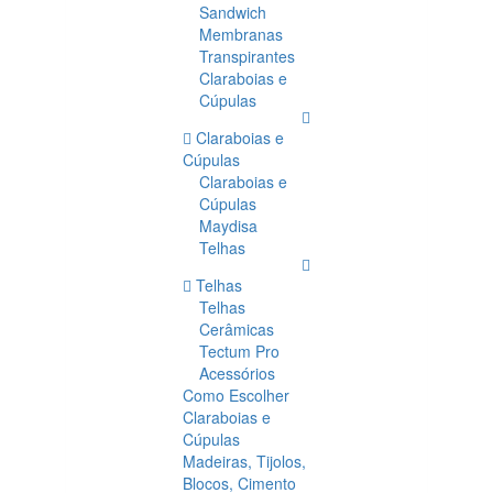
Sandwich
Membranas
Transpirantes
Claraboias e
Cúpulas
Claraboias e
Cúpulas
Claraboias e
Cúpulas
Maydisa
Telhas
Telhas
Telhas
Cerâmicas
Tectum Pro
Acessórios
Como Escolher
Claraboias e
Cúpulas
Madeiras, Tijolos,
Blocos, Cimento