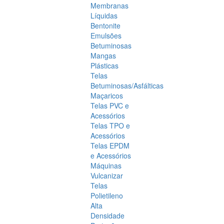
Membranas
Líquidas
Bentonite
Emulsões
Betuminosas
Mangas
Plásticas
Telas
Betuminosas/Asfálticas
Maçaricos
Telas PVC e
Acessórios
Telas TPO e
Acessórios
Telas EPDM
e Acessórios
Máquinas
Vulcanizar
Telas
Polietileno
Alta
Densidade