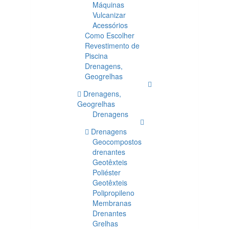
Máquinas
Vulcanizar
Acessórios
Como Escolher
Revestimento de
Piscina
Drenagens,
Geogrelhas
Drenagens,
Geogrelhas
Drenagens
Drenagens
Geocompostos
drenantes
Geotêxteis
Poliéster
Geotêxteis
Polipropileno
Membranas
Drenantes
Grelhas