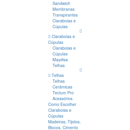
Sandwich
Membranas
Transpirantes
Claraboias e
Cúpulas
Claraboias e
Cúpulas
Claraboias e
Cúpulas
Maydisa
Telhas
Telhas
Telhas
Cerâmicas
Tectum Pro
Acessórios
Como Escolher
Claraboias e
Cúpulas
Madeiras, Tijolos,
Blocos, Cimento