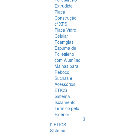
Extrudido
Placa
Construção
c/ XPS
Placa Vidro
Celular
Foamglas
Espuma de
Polietileno
com Alumínio
Malhas para
Reboco
Buchas e
Acessórios
ETICS -
Sistema
Isolamento
Térmico pelo
Exterior
ETICS -
Sistema