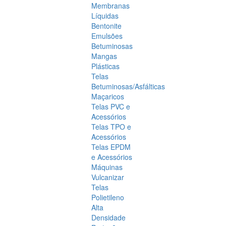
Membranas
Líquidas
Bentonite
Emulsões
Betuminosas
Mangas
Plásticas
Telas
Betuminosas/Asfálticas
Maçaricos
Telas PVC e
Acessórios
Telas TPO e
Acessórios
Telas EPDM
e Acessórios
Máquinas
Vulcanizar
Telas
Polietileno
Alta
Densidade