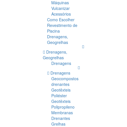
Máquinas
Vulcanizar
Acessórios
Como Escolher
Revestimento de
Piscina
Drenagens,
Geogrelhas
Drenagens,
Geogrelhas
Drenagens
Drenagens
Geocompostos
drenantes
Geotêxteis
Poliéster
Geotêxteis
Polipropileno
Membranas
Drenantes
Grelhas