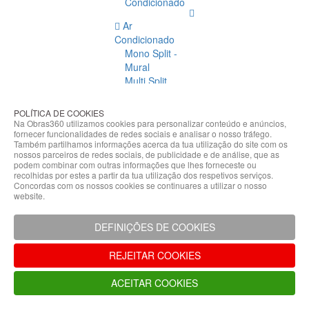
Condicionado
Ar
Condicionado
Mono Split -
Mural
Multi Split
Acessórios
Ar
POLÍTICA DE COOKIES
Condicionado
Na Obras360 utilizamos cookies para personalizar conteúdo e anúncios,
fornecer funcionalidades de redes sociais e analisar o nosso tráfego.
Acessórios
Também partilhamos informações acerca da tua utilização do site com os
Climatização
nossos parceiros de redes sociais, de publicidade e de análise, que as
podem combinar com outras informações que lhes forneceste ou
Acessórios
recolhidas por estes a partir da tua utilização dos respetivos serviços.
Concordas com os nossos cookies se continuares a utilizar o nosso
Climatização
website.
Bombas
Hidráulicas
DEFINIÇÕES DE COOKIES
Controladores
Fixações e
REJEITAR COOKIES
Acessórios
Isolamento
ACEITAR COOKIES
para
Tubagem