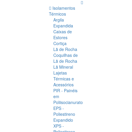
Isolamentos
Térmicos
Argila
Expandida
Caixas de
Estores
Cortiça
Lã de Rocha
Coquilhas de
Lã de Rocha
Lã Mineral
Lajetas
Térmicas e
Acessórios
PIR - Painéis
em
Poliisocianurato
EPS -
Poliestireno
Expandido
XPS -
Poliestireno