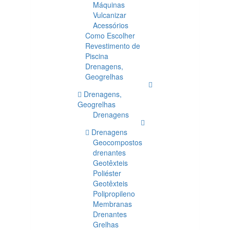
Máquinas
Vulcanizar
Acessórios
Como Escolher
Revestimento de
Piscina
Drenagens,
Geogrelhas
Drenagens,
Geogrelhas
Drenagens
Drenagens
Geocompostos
drenantes
Geotêxteis
Poliéster
Geotêxteis
Polipropileno
Membranas
Drenantes
Grelhas