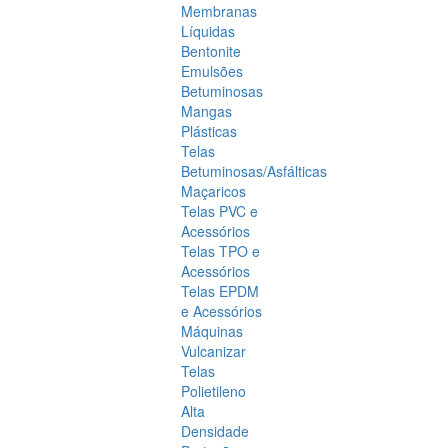
Membranas
Líquidas
Bentonite
Emulsões
Betuminosas
Mangas
Plásticas
Telas
Betuminosas/Asfálticas
Maçaricos
Telas PVC e
Acessórios
Telas TPO e
Acessórios
Telas EPDM
e Acessórios
Máquinas
Vulcanizar
Telas
Polietileno
Alta
Densidade