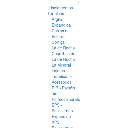
Isolamentos
Térmicos
Argila
Expandida
Caixas de
Estores
Cortiça
Lã de Rocha
Coquilhas de
Lã de Rocha
Lã Mineral
Lajetas
Térmicas e
Acessórios
PIR - Painéis
em
Poliisocianurato
EPS -
Poliestireno
Expandido
XPS -
Poliestireno