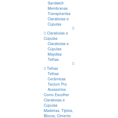
Sandwich
Membranas
Transpirantes
Claraboias e
Cúpulas
Claraboias e
Cúpulas
Claraboias e
Cúpulas
Maydisa
Telhas
Telhas
Telhas
Cerâmicas
Tectum Pro
Acessórios
Como Escolher
Claraboias e
Cúpulas
Madeiras, Tijolos,
Blocos, Cimento