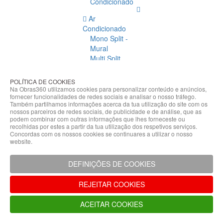
Condicionado
Ar
Condicionado
Mono Split -
Mural
Multi Split
Acessórios
Ar
POLÍTICA DE COOKIES
Condicionado
Na Obras360 utilizamos cookies para personalizar conteúdo e anúncios,
fornecer funcionalidades de redes sociais e analisar o nosso tráfego.
Acessórios
Também partilhamos informações acerca da tua utilização do site com os
Climatização
nossos parceiros de redes sociais, de publicidade e de análise, que as
podem combinar com outras informações que lhes forneceste ou
Acessórios
recolhidas por estes a partir da tua utilização dos respetivos serviços.
Concordas com os nossos cookies se continuares a utilizar o nosso
Climatização
website.
Bombas
Hidráulicas
DEFINIÇÕES DE COOKIES
Controladores
Fixações e
REJEITAR COOKIES
Acessórios
Isolamento
ACEITAR COOKIES
para
Tubagem