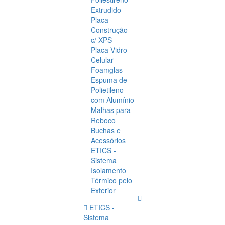
Extrudido
Placa
Construção
c/ XPS
Placa Vidro
Celular
Foamglas
Espuma de
Polietileno
com Alumínio
Malhas para
Reboco
Buchas e
Acessórios
ETICS -
Sistema
Isolamento
Térmico pelo
Exterior
ETICS -
Sistema