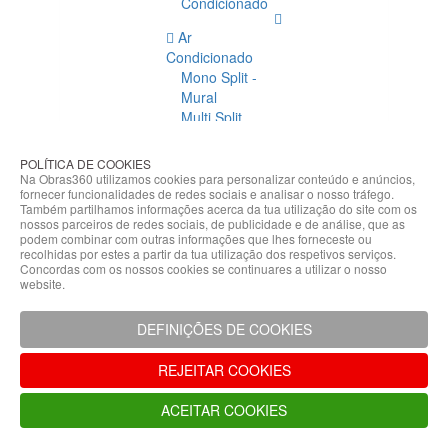
Condicionado
Ar
Condicionado
Mono Split -
Mural
Multi Split
Acessórios
Ar
POLÍTICA DE COOKIES
Condicionado
Na Obras360 utilizamos cookies para personalizar conteúdo e anúncios,
fornecer funcionalidades de redes sociais e analisar o nosso tráfego.
Acessórios
Também partilhamos informações acerca da tua utilização do site com os
Climatização
nossos parceiros de redes sociais, de publicidade e de análise, que as
podem combinar com outras informações que lhes forneceste ou
Acessórios
recolhidas por estes a partir da tua utilização dos respetivos serviços.
Concordas com os nossos cookies se continuares a utilizar o nosso
Climatização
website.
Bombas
Hidráulicas
DEFINIÇÕES DE COOKIES
Controladores
Fixações e
REJEITAR COOKIES
Acessórios
Isolamento
ACEITAR COOKIES
para
Tubagem