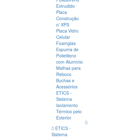
Extrudido
Placa
Construção
c/ XPS
Placa Vidro
Celular
Foamglas
Espuma de
Polietileno
com Alumínio
Malhas para
Reboco
Buchas e
Acessórios
ETICS -
Sistema
Isolamento
Térmico pelo
Exterior
ETICS -
Sistema