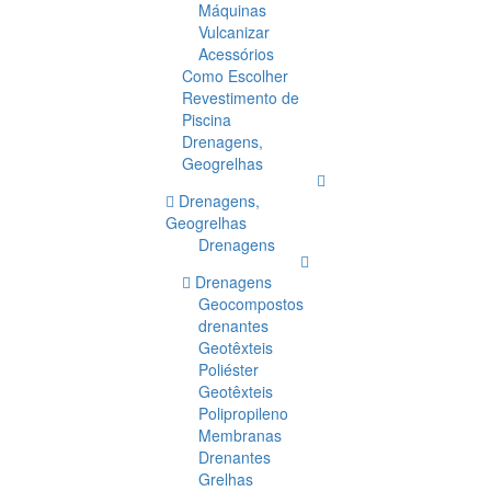
Máquinas
Vulcanizar
Acessórios
Como Escolher
Revestimento de
Piscina
Drenagens,
Geogrelhas
Drenagens,
Geogrelhas
Drenagens
Drenagens
Geocompostos
drenantes
Geotêxteis
Poliéster
Geotêxteis
Polipropileno
Membranas
Drenantes
Grelhas