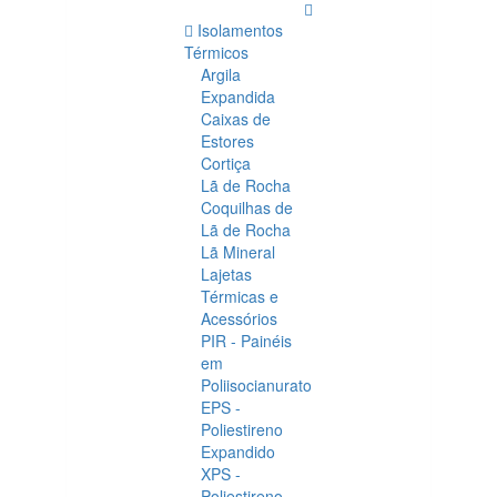
Isolamentos
Térmicos
Argila
Expandida
Caixas de
Estores
Cortiça
Lã de Rocha
Coquilhas de
Lã de Rocha
Lã Mineral
Lajetas
Térmicas e
Acessórios
PIR - Painéis
em
Poliisocianurato
EPS -
Poliestireno
Expandido
XPS -
Poliestireno