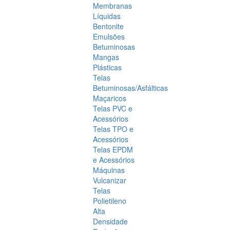
Membranas
Líquidas
Bentonite
Emulsões
Betuminosas
Mangas
Plásticas
Telas
Betuminosas/Asfálticas
Maçaricos
Telas PVC e
Acessórios
Telas TPO e
Acessórios
Telas EPDM
e Acessórios
Máquinas
Vulcanizar
Telas
Polietileno
Alta
Densidade