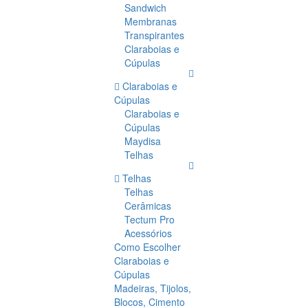
Sandwich
Membranas
Transpirantes
Claraboias e
Cúpulas
Claraboias e
Cúpulas
Claraboias e
Cúpulas
Maydisa
Telhas
Telhas
Telhas
Cerâmicas
Tectum Pro
Acessórios
Como Escolher
Claraboias e
Cúpulas
Madeiras, Tijolos,
Blocos, Cimento