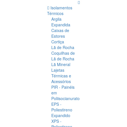
Isolamentos
Térmicos
Argila
Expandida
Caixas de
Estores
Cortiça
Lã de Rocha
Coquilhas de
Lã de Rocha
Lã Mineral
Lajetas
Térmicas e
Acessórios
PIR - Painéis
em
Poliisocianurato
EPS -
Poliestireno
Expandido
XPS -
Poliestireno