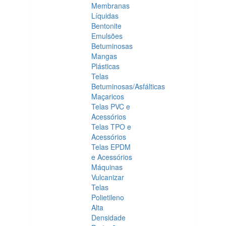
Membranas
Líquidas
Bentonite
Emulsões
Betuminosas
Mangas
Plásticas
Telas
Betuminosas/Asfálticas
Maçaricos
Telas PVC e
Acessórios
Telas TPO e
Acessórios
Telas EPDM
e Acessórios
Máquinas
Vulcanizar
Telas
Polietileno
Alta
Densidade