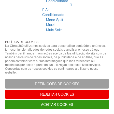
Condicionado
Ar
Condicionado
Mono Split -
Mural
Multi Split
Acessórios
Ar
POLÍTICA DE COOKIES
Condicionado
Na Obras360 utilizamos cookies para personalizar conteúdo e anúncios,
fornecer funcionalidades de redes sociais e analisar o nosso tráfego.
Acessórios
Também partilhamos informações acerca da tua utilização do site com os
Climatização
nossos parceiros de redes sociais, de publicidade e de análise, que as
podem combinar com outras informações que lhes forneceste ou
Acessórios
recolhidas por estes a partir da tua utilização dos respetivos serviços.
Concordas com os nossos cookies se continuares a utilizar o nosso
Climatização
website.
Bombas
Hidráulicas
DEFINIÇÕES DE COOKIES
Controladores
Fixações e
REJEITAR COOKIES
Acessórios
Isolamento
ACEITAR COOKIES
para
Tubagem