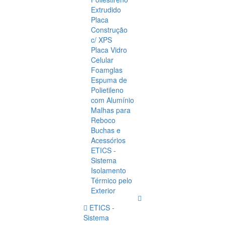
Extrudido
Placa
Construção
c/ XPS
Placa Vidro
Celular
Foamglas
Espuma de
Polietileno
com Alumínio
Malhas para
Reboco
Buchas e
Acessórios
ETICS -
Sistema
Isolamento
Térmico pelo
Exterior
ETICS -
Sistema