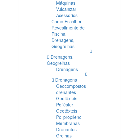
Máquinas
Vulcanizar
Acessórios
Como Escolher
Revestimento de
Piscina
Drenagens,
Geogrelhas
Drenagens,
Geogrelhas
Drenagens
Drenagens
Geocompostos
drenantes
Geotêxteis
Poliéster
Geotêxteis
Polipropileno
Membranas
Drenantes
Grelhas