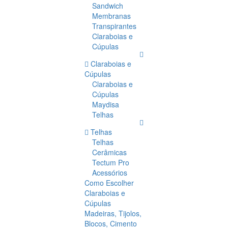
Sandwich
Membranas
Transpirantes
Claraboias e
Cúpulas
Claraboias e
Cúpulas
Claraboias e
Cúpulas
Maydisa
Telhas
Telhas
Telhas
Cerâmicas
Tectum Pro
Acessórios
Como Escolher
Claraboias e
Cúpulas
Madeiras, Tijolos,
Blocos, Cimento