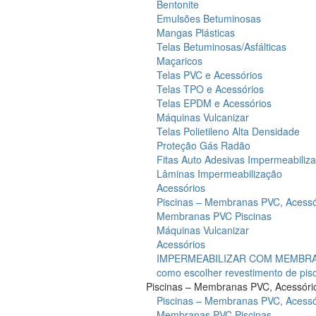
Bentonite
Emulsões Betuminosas
Mangas Plásticas
Telas Betuminosas/Asfálticas
Maçaricos
Telas PVC e Acessórios
Telas TPO e Acessórios
Telas EPDM e Acessórios
Máquinas Vulcanizar
Telas Polietileno Alta Densidade
Proteção Gás Radão
Fitas Auto Adesivas Impermeabiliz
Lâminas Impermeabilização
Acessórios
Piscinas – Membranas PVC, Acessó
Membranas PVC Piscinas
Máquinas Vulcanizar
Acessórios
IMPERMEABILIZAR COM MEMBRAN
como escolher revestimento de pis
Piscinas – Membranas PVC, Acessóri
Piscinas – Membranas PVC, Acessó
Membranas PVC Piscinas