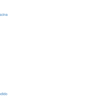
scina
ndido