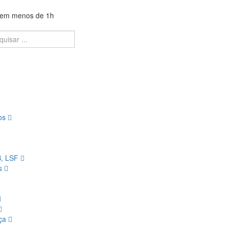
a em menos de 1h
ios
B, LSF
os
nça