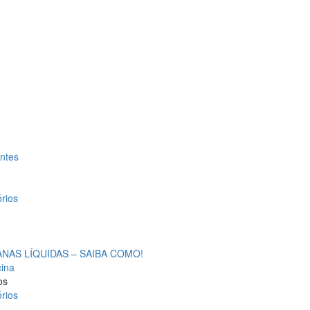
antes
rios
AS LÍQUIDAS – SAIBA COMO!
cina
os
rios