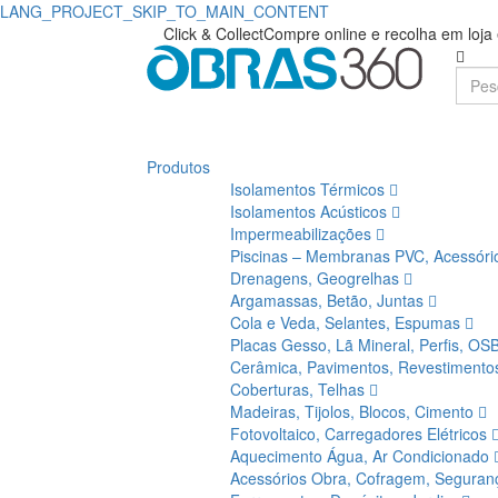
LANG_PROJECT_SKIP_TO_MAIN_CONTENT
Click & Collect
Compre online e recolha em loj
Produtos
Isolamentos Térmicos
Isolamentos Acústicos
Impermeabilizações
Piscinas – Membranas PVC, Acessór
Drenagens, Geogrelhas
Argamassas, Betão, Juntas
Cola e Veda, Selantes, Espumas
Placas Gesso, Lã Mineral, Perfis, OS
Cerâmica, Pavimentos, Revestiment
Coberturas, Telhas
Madeiras, Tijolos, Blocos, Cimento
Fotovoltaico, Carregadores Elétricos
Aquecimento Água, Ar Condicionado
Acessórios Obra, Cofragem, Segura