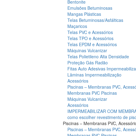
Bentonite
Emulsões Betuminosas
Mangas Plásticas
Telas Betuminosas/Asfálticas
Maçaricos
Telas PVC e Acessórios
Telas TPO e Acessórios
Telas EPDM e Acessórios
Máquinas Vulcanizar
Telas Polietileno Alta Densidade
Proteção Gás Radão
Fitas Auto Adesivas Impermeabiliz
Lâminas Impermeabilização
Acessórios
Piscinas – Membranas PVC, Acessó
Membranas PVC Piscinas
Máquinas Vulcanizar
Acessórios
IMPERMEABILIZAR COM MEMBRAN
como escolher revestimento de pis
Piscinas – Membranas PVC, Acessóri
Piscinas – Membranas PVC, Acessó
Membranas PVC Piscinas