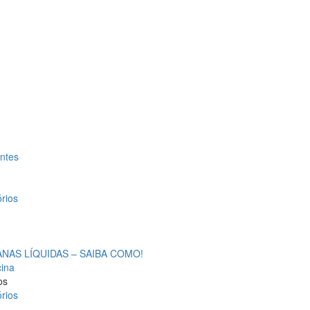
antes
rios
AS LÍQUIDAS – SAIBA COMO!
cina
os
rios