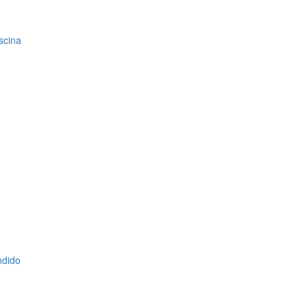
scina
ndido