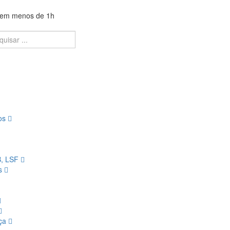
a em menos de 1h
ios
B, LSF
os
nça