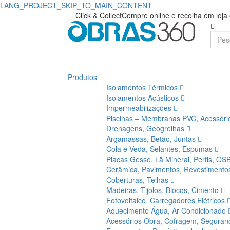
LANG_PROJECT_SKIP_TO_MAIN_CONTENT
Compre
Obras360
Click & Collect
Compre online e recolha em loj
|
Cimpor
Loja
|
de
Obras360
Produtos
Materiais
Isolamentos Térmicos
de
Isolamentos Acústicos
Impermeabilizações
Construção
Piscinas – Membranas PVC, Acessór
Drenagens, Geogrelhas
Argamassas, Betão, Juntas
Cola e Veda, Selantes, Espumas
Placas Gesso, Lã Mineral, Perfis, OS
Cerâmica, Pavimentos, Revestiment
Coberturas, Telhas
Madeiras, Tijolos, Blocos, Cimento
Fotovoltaico, Carregadores Elétricos
Aquecimento Água, Ar Condicionado
Acessórios Obra, Cofragem, Segura