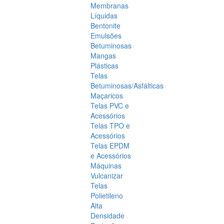
Membranas
Líquidas
Bentonite
Emulsões
Betuminosas
Mangas
Plásticas
Telas
Betuminosas/Asfálticas
Maçaricos
Telas PVC e
Acessórios
Telas TPO e
Acessórios
Telas EPDM
e Acessórios
Máquinas
Vulcanizar
Telas
Polietileno
Alta
Densidade