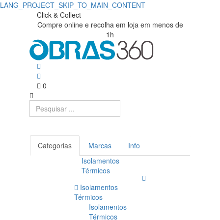
LANG_PROJECT_SKIP_TO_MAIN_CONTENT
Compre
Obras360
Click & Collect
Compre online e recolha em loja em menos de
|
GLOVA
1h
Loja
|
de
Obras360
Materiais
0
de
Construção
Categorias
Marcas
Info
Isolamentos
Térmicos
Isolamentos
Térmicos
Isolamentos
Térmicos