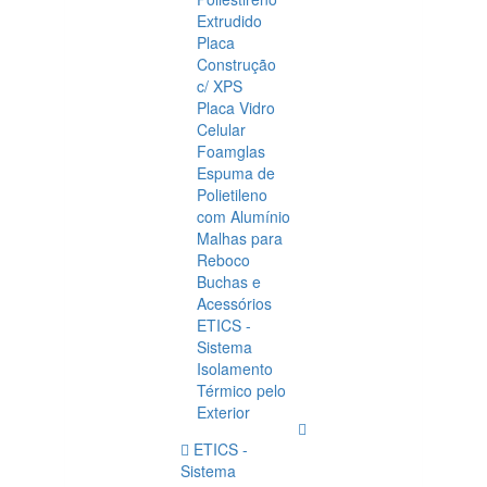
Extrudido
Placa
Construção
c/ XPS
Placa Vidro
Celular
Foamglas
Espuma de
Polietileno
com Alumínio
Malhas para
Reboco
Buchas e
Acessórios
ETICS -
Sistema
Isolamento
Térmico pelo
Exterior
ETICS -
Sistema