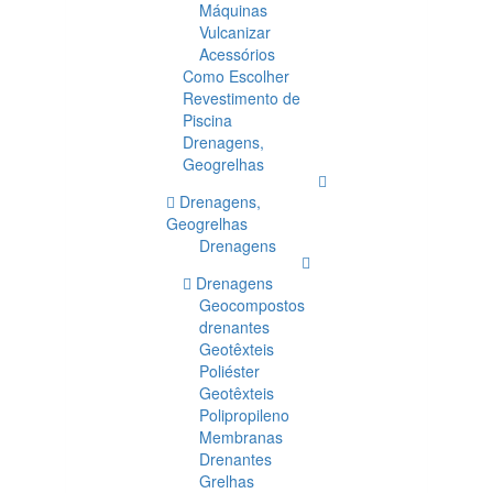
Máquinas
Vulcanizar
Acessórios
Como Escolher
Revestimento de
Piscina
Drenagens,
Geogrelhas
Drenagens,
Geogrelhas
Drenagens
Drenagens
Geocompostos
drenantes
Geotêxteis
Poliéster
Geotêxteis
Polipropileno
Membranas
Drenantes
Grelhas