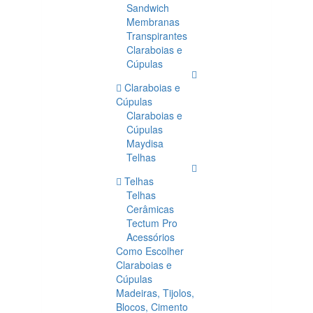
Sandwich
Membranas
Transpirantes
Claraboias e
Cúpulas
Claraboias e
Cúpulas
Claraboias e
Cúpulas
Maydisa
Telhas
Telhas
Telhas
Cerâmicas
Tectum Pro
Acessórios
Como Escolher
Claraboias e
Cúpulas
Madeiras, Tijolos,
Blocos, Cimento