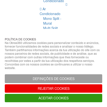
Condicionado
Ar
Condicionado
Mono Split -
Mural
Multi Split
Acessórios
Ar
POLÍTICA DE COOKIES
Condicionado
Na Obras360 utilizamos cookies para personalizar conteúdo e anúncios,
fornecer funcionalidades de redes sociais e analisar o nosso tráfego.
Acessórios
Também partilhamos informações acerca da tua utilização do site com os
Climatização
nossos parceiros de redes sociais, de publicidade e de análise, que as
podem combinar com outras informações que lhes forneceste ou
Acessórios
recolhidas por estes a partir da tua utilização dos respetivos serviços.
Concordas com os nossos cookies se continuares a utilizar o nosso
Climatização
website.
Bombas
Hidráulicas
DEFINIÇÕES DE COOKIES
Controladores
Fixações e
REJEITAR COOKIES
Acessórios
Isolamento
ACEITAR COOKIES
para
Tubagem