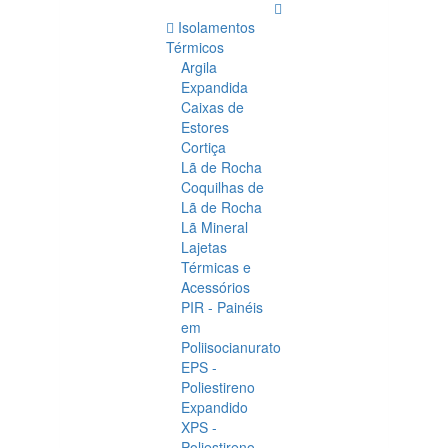
Isolamentos
Térmicos
Argila
Expandida
Caixas de
Estores
Cortiça
Lã de Rocha
Coquilhas de
Lã de Rocha
Lã Mineral
Lajetas
Térmicas e
Acessórios
PIR - Painéis
em
Poliisocianurato
EPS -
Poliestireno
Expandido
XPS -
Poliestireno