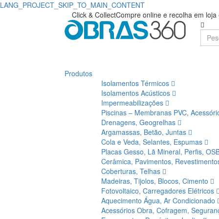
LANG_PROJECT_SKIP_TO_MAIN_CONTENT
Compre
Obras360
Click & Collect
Compre online e recolha em loj
|
INNOV
Loja
Pump
de
|
Produtos
Materiais
Isolamentos Térmicos
Obras360
de
Isolamentos Acústicos
Impermeabilizações
Construção
Piscinas – Membranas PVC, Acessór
Drenagens, Geogrelhas
Argamassas, Betão, Juntas
Cola e Veda, Selantes, Espumas
Placas Gesso, Lã Mineral, Perfis, OS
Cerâmica, Pavimentos, Revestiment
Coberturas, Telhas
Madeiras, Tijolos, Blocos, Cimento
Fotovoltaico, Carregadores Elétricos
Aquecimento Água, Ar Condicionado
Acessórios Obra, Cofragem, Segura