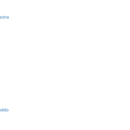
scina
ndido