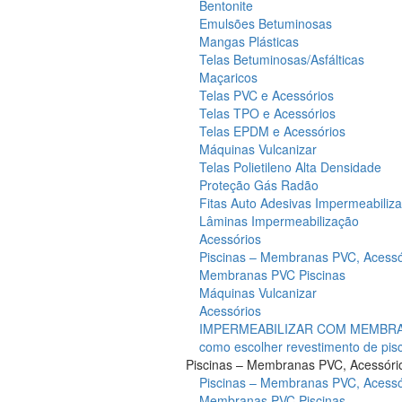
Bentonite
Emulsões Betuminosas
Mangas Plásticas
Telas Betuminosas/Asfálticas
Maçaricos
Telas PVC e Acessórios
Telas TPO e Acessórios
Telas EPDM e Acessórios
Máquinas Vulcanizar
Telas Polietileno Alta Densidade
Proteção Gás Radão
Fitas Auto Adesivas Impermeabiliz
Lâminas Impermeabilização
Acessórios
Piscinas – Membranas PVC, Acessó
Membranas PVC Piscinas
Máquinas Vulcanizar
Acessórios
IMPERMEABILIZAR COM MEMBRAN
como escolher revestimento de pis
Piscinas – Membranas PVC, Acessóri
Piscinas – Membranas PVC, Acessó
Membranas PVC Piscinas