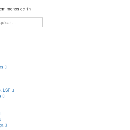
a em menos de 1h
ios
B, LSF
os
nça