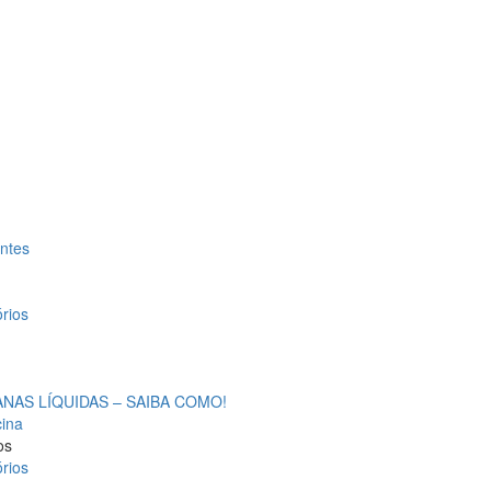
antes
rios
AS LÍQUIDAS – SAIBA COMO!
cina
os
rios