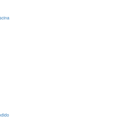
scina
ndido