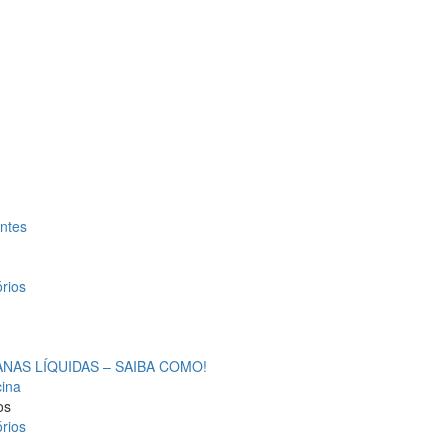
antes
rios
AS LÍQUIDAS – SAIBA COMO!
cina
os
rios