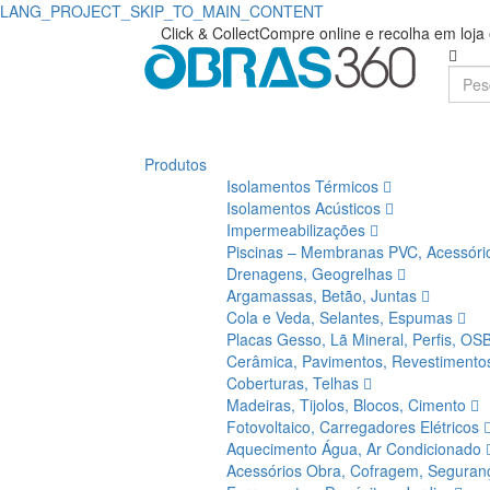
LANG_PROJECT_SKIP_TO_MAIN_CONTENT
Compre
Obras360
Click & Collect
Compre online e recolha em loj
|
Trespa
Loja
|
de
Obras360
Produtos
Materiais
Isolamentos Térmicos
de
Isolamentos Acústicos
Impermeabilizações
Construção
Piscinas – Membranas PVC, Acessór
Drenagens, Geogrelhas
Argamassas, Betão, Juntas
Cola e Veda, Selantes, Espumas
Placas Gesso, Lã Mineral, Perfis, OS
Cerâmica, Pavimentos, Revestiment
Coberturas, Telhas
Madeiras, Tijolos, Blocos, Cimento
Fotovoltaico, Carregadores Elétricos
Aquecimento Água, Ar Condicionado
Acessórios Obra, Cofragem, Segura