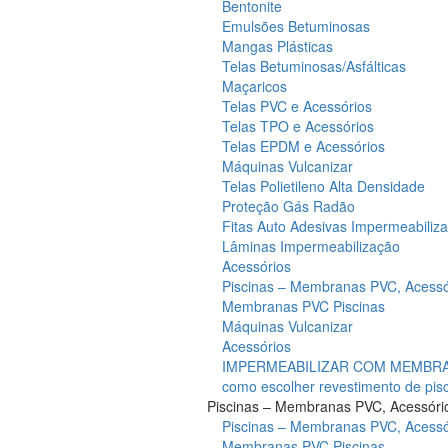
Bentonite
Emulsões Betuminosas
Mangas Plásticas
Telas Betuminosas/Asfálticas
Maçaricos
Telas PVC e Acessórios
Telas TPO e Acessórios
Telas EPDM e Acessórios
Máquinas Vulcanizar
Telas Polietileno Alta Densidade
Proteção Gás Radão
Fitas Auto Adesivas Impermeabiliz
Lâminas Impermeabilização
Acessórios
Piscinas – Membranas PVC, Acessó
Membranas PVC Piscinas
Máquinas Vulcanizar
Acessórios
IMPERMEABILIZAR COM MEMBRAN
como escolher revestimento de pis
Piscinas – Membranas PVC, Acessóri
Piscinas – Membranas PVC, Acessó
Membranas PVC Piscinas