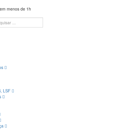
a em menos de 1h
ios
B, LSF
os
nça