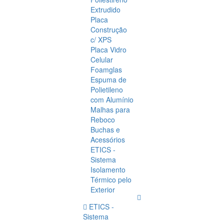
Extrudido
Placa
Construção
c/ XPS
Placa Vidro
Celular
Foamglas
Espuma de
Polietileno
com Alumínio
Malhas para
Reboco
Buchas e
Acessórios
ETICS -
Sistema
Isolamento
Térmico pelo
Exterior
ETICS -
Sistema