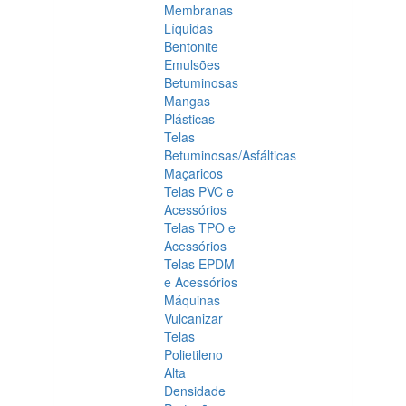
Membranas
Líquidas
Bentonite
Emulsões
Betuminosas
Mangas
Plásticas
Telas
Betuminosas/Asfálticas
Maçaricos
Telas PVC e
Acessórios
Telas TPO e
Acessórios
Telas EPDM
e Acessórios
Máquinas
Vulcanizar
Telas
Polietileno
Alta
Densidade