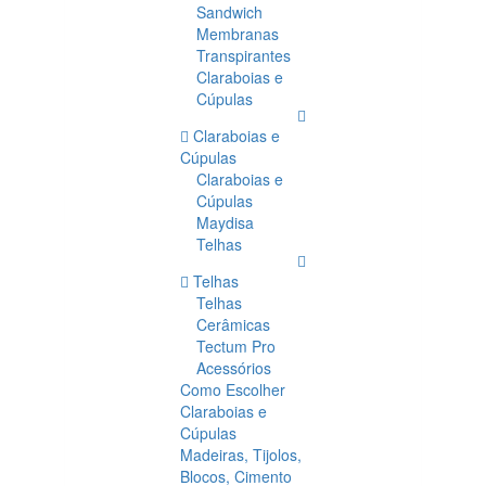
Sandwich
Membranas
Transpirantes
Claraboias e
Cúpulas
Claraboias e
Cúpulas
Claraboias e
Cúpulas
Maydisa
Telhas
Telhas
Telhas
Cerâmicas
Tectum Pro
Acessórios
Como Escolher
Claraboias e
Cúpulas
Madeiras, Tijolos,
Blocos, Cimento