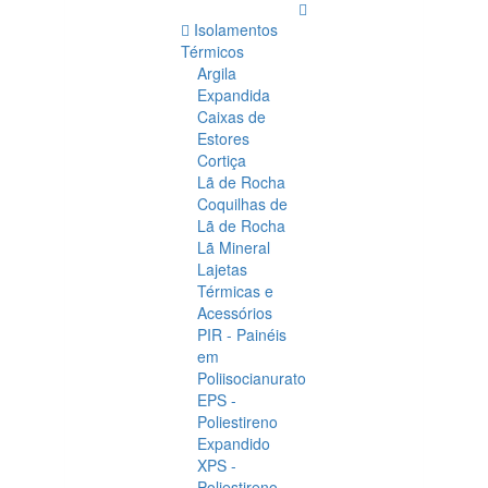
Isolamentos
Térmicos
Argila
Expandida
Caixas de
Estores
Cortiça
Lã de Rocha
Coquilhas de
Lã de Rocha
Lã Mineral
Lajetas
Térmicas e
Acessórios
PIR - Painéis
em
Poliisocianurato
EPS -
Poliestireno
Expandido
XPS -
Poliestireno