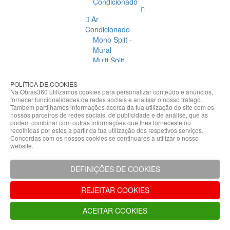
Condicionado
Ar
Condicionado
Mono Split -
Mural
Multi Split
Acessórios
Ar
POLÍTICA DE COOKIES
Condicionado
Na Obras360 utilizamos cookies para personalizar conteúdo e anúncios,
fornecer funcionalidades de redes sociais e analisar o nosso tráfego.
Acessórios
Também partilhamos informações acerca da tua utilização do site com os
Climatização
nossos parceiros de redes sociais, de publicidade e de análise, que as
podem combinar com outras informações que lhes forneceste ou
Acessórios
recolhidas por estes a partir da tua utilização dos respetivos serviços.
Concordas com os nossos cookies se continuares a utilizar o nosso
Climatização
website.
Bombas
Hidráulicas
DEFINIÇÕES DE COOKIES
Controladores
Fixações e
REJEITAR COOKIES
Acessórios
Isolamento
ACEITAR COOKIES
para
Tubagem