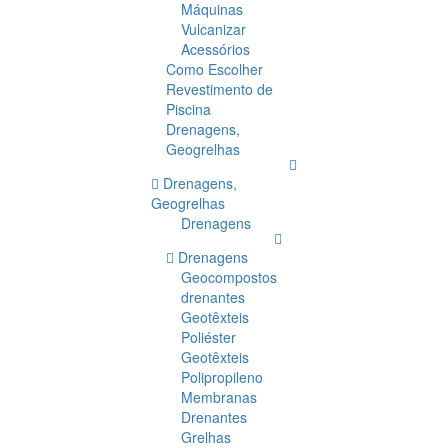
Máquinas
Vulcanizar
Acessórios
Como Escolher
Revestimento de
Piscina
Drenagens,
Geogrelhas
Drenagens,
Geogrelhas
Drenagens
Drenagens
Geocompostos
drenantes
Geotêxteis
Poliéster
Geotêxteis
Polipropileno
Membranas
Drenantes
Grelhas