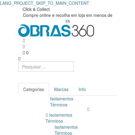
LANG_PROJECT_SKIP_TO_MAIN_CONTENT
Compre
Obras360
Click & Collect
Compre online e recolha em loja em menos de
|
ECOcantoneira
1h
Loja
|
de
Obras360
Materiais
0
de
Construção
Categorias
Marcas
Info
Isolamentos
Térmicos
Isolamentos
Térmicos
Isolamentos
Térmicos