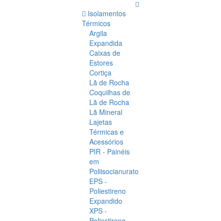
Isolamentos
Térmicos
Argila
Expandida
Caixas de
Estores
Cortiça
Lã de Rocha
Coquilhas de
Lã de Rocha
Lã Mineral
Lajetas
Térmicas e
Acessórios
PIR - Painéis
em
Poliisocianurato
EPS -
Poliestireno
Expandido
XPS -
Poliestireno