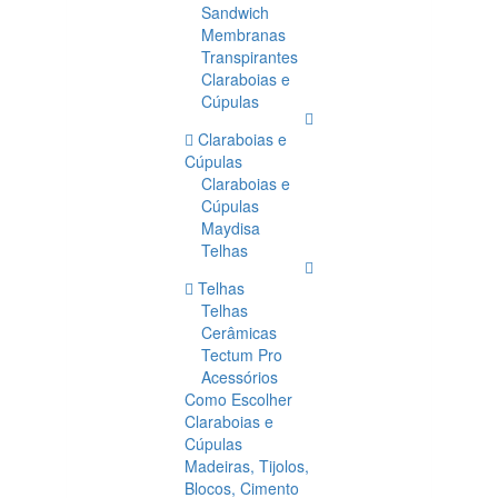
Sandwich
Membranas
Transpirantes
Claraboias e
Cúpulas
Claraboias e
Cúpulas
Claraboias e
Cúpulas
Maydisa
Telhas
Telhas
Telhas
Cerâmicas
Tectum Pro
Acessórios
Como Escolher
Claraboias e
Cúpulas
Madeiras, Tijolos,
Blocos, Cimento