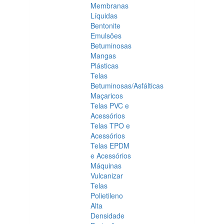
Membranas
Líquidas
Bentonite
Emulsões
Betuminosas
Mangas
Plásticas
Telas
Betuminosas/Asfálticas
Maçaricos
Telas PVC e
Acessórios
Telas TPO e
Acessórios
Telas EPDM
e Acessórios
Máquinas
Vulcanizar
Telas
Polietileno
Alta
Densidade