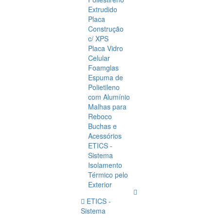
Extrudido
Placa
Construção
c/ XPS
Placa Vidro
Celular
Foamglas
Espuma de
Polietileno
com Alumínio
Malhas para
Reboco
Buchas e
Acessórios
ETICS -
Sistema
Isolamento
Térmico pelo
Exterior
ETICS -
Sistema