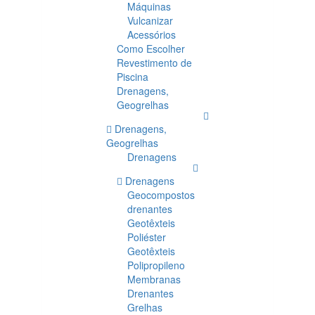
Máquinas
Vulcanizar
Acessórios
Como Escolher
Revestimento de
Piscina
Drenagens,
Geogrelhas
Drenagens,
Geogrelhas
Drenagens
Drenagens
Geocompostos
drenantes
Geotêxteis
Poliéster
Geotêxteis
Polipropileno
Membranas
Drenantes
Grelhas