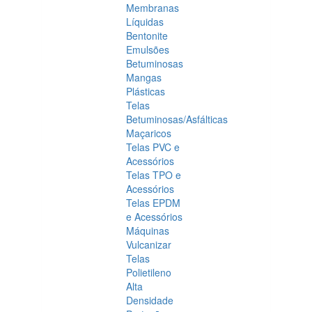
Membranas
Líquidas
Bentonite
Emulsões
Betuminosas
Mangas
Plásticas
Telas
Betuminosas/Asfálticas
Maçaricos
Telas PVC e
Acessórios
Telas TPO e
Acessórios
Telas EPDM
e Acessórios
Máquinas
Vulcanizar
Telas
Polietileno
Alta
Densidade