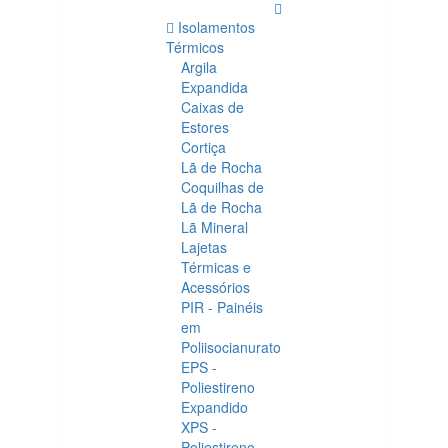
Isolamentos
Térmicos
Argila
Expandida
Caixas de
Estores
Cortiça
Lã de Rocha
Coquilhas de
Lã de Rocha
Lã Mineral
Lajetas
Térmicas e
Acessórios
PIR - Painéis
em
Poliisocianurato
EPS -
Poliestireno
Expandido
XPS -
Poliestireno