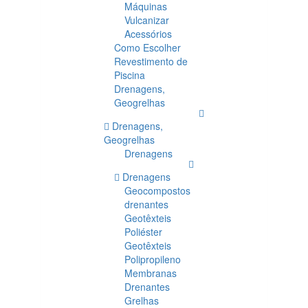
Máquinas
Vulcanizar
Acessórios
Como Escolher
Revestimento de
Piscina
Drenagens,
Geogrelhas
Drenagens,
Geogrelhas
Drenagens
Drenagens
Geocompostos
drenantes
Geotêxteis
Poliéster
Geotêxteis
Polipropileno
Membranas
Drenantes
Grelhas