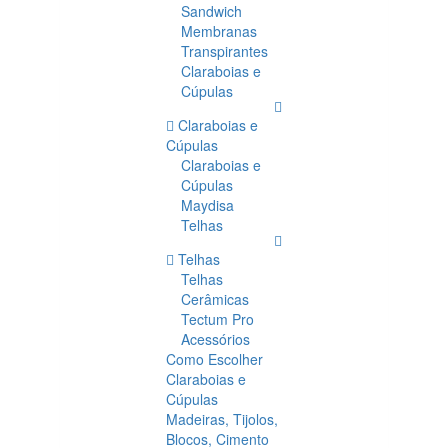
Sandwich
Membranas
Transpirantes
Claraboias e
Cúpulas
Claraboias e
Cúpulas
Claraboias e
Cúpulas
Maydisa
Telhas
Telhas
Telhas
Cerâmicas
Tectum Pro
Acessórios
Como Escolher
Claraboias e
Cúpulas
Madeiras, Tijolos,
Blocos, Cimento