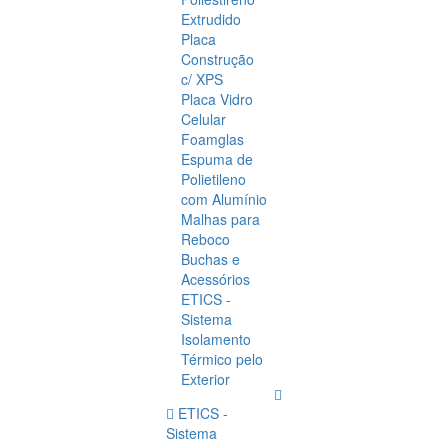
Extrudido
Placa
Construção
c/ XPS
Placa Vidro
Celular
Foamglas
Espuma de
Polietileno
com Alumínio
Malhas para
Reboco
Buchas e
Acessórios
ETICS -
Sistema
Isolamento
Térmico pelo
Exterior
ETICS -
Sistema