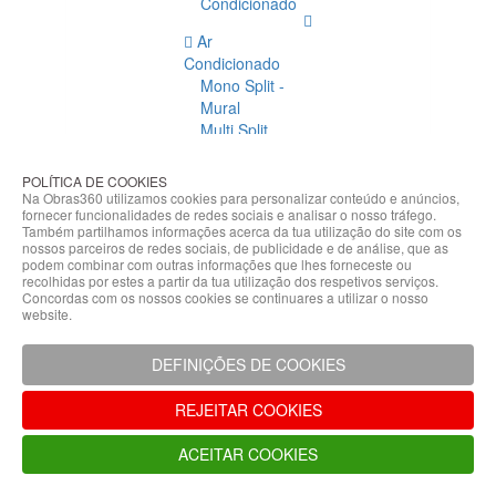
Condicionado
Ar
Condicionado
Mono Split -
Mural
Multi Split
Acessórios
Ar
POLÍTICA DE COOKIES
Condicionado
Na Obras360 utilizamos cookies para personalizar conteúdo e anúncios,
fornecer funcionalidades de redes sociais e analisar o nosso tráfego.
Acessórios
Também partilhamos informações acerca da tua utilização do site com os
Climatização
nossos parceiros de redes sociais, de publicidade e de análise, que as
podem combinar com outras informações que lhes forneceste ou
Acessórios
recolhidas por estes a partir da tua utilização dos respetivos serviços.
Concordas com os nossos cookies se continuares a utilizar o nosso
Climatização
website.
Bombas
Hidráulicas
DEFINIÇÕES DE COOKIES
Controladores
Fixações e
REJEITAR COOKIES
Acessórios
Isolamento
ACEITAR COOKIES
para
Tubagem