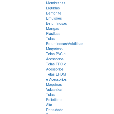
Membranas
Líquidas
Bentonite
Emulsões
Betuminosas
Mangas
Plásticas
Telas
Betuminosas/Asfálticas
Maçaricos
Telas PVC e
Acessórios
Telas TPO e
Acessórios
Telas EPDM
e Acessórios
Máquinas
Vulcanizar
Telas
Polietileno
Alta
Densidade