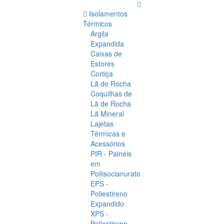
Isolamentos
Térmicos
Argila
Expandida
Caixas de
Estores
Cortiça
Lã de Rocha
Coquilhas de
Lã de Rocha
Lã Mineral
Lajetas
Térmicas e
Acessórios
PIR - Painéis
em
Poliisocianurato
EPS -
Poliestireno
Expandido
XPS -
Poliestireno