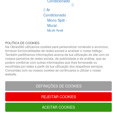
Condicionado
Ar
Condicionado
Mono Split -
Mural
Multi Split
Acessórios
Ar
POLÍTICA DE COOKIES
Condicionado
Na Obras360 utilizamos cookies para personalizar conteúdo e anúncios,
fornecer funcionalidades de redes sociais e analisar o nosso tráfego.
Acessórios
Também partilhamos informações acerca da tua utilização do site com os
Climatização
nossos parceiros de redes sociais, de publicidade e de análise, que as
podem combinar com outras informações que lhes forneceste ou
Acessórios
recolhidas por estes a partir da tua utilização dos respetivos serviços.
Concordas com os nossos cookies se continuares a utilizar o nosso
Climatização
website.
Bombas
Hidráulicas
DEFINIÇÕES DE COOKIES
Controladores
Fixações e
REJEITAR COOKIES
Acessórios
Isolamento
ACEITAR COOKIES
para
Tubagem