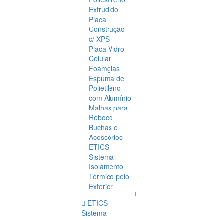
Extrudido
Placa
Construção
c/ XPS
Placa Vidro
Celular
Foamglas
Espuma de
Polietileno
com Alumínio
Malhas para
Reboco
Buchas e
Acessórios
ETICS -
Sistema
Isolamento
Térmico pelo
Exterior
ETICS -
Sistema