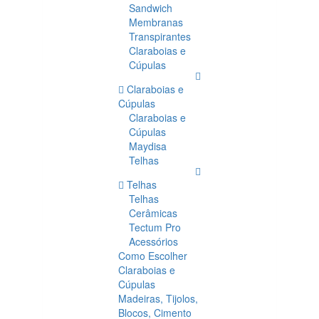
Sandwich
Membranas
Transpirantes
Claraboias e
Cúpulas
Claraboias e
Cúpulas
Claraboias e
Cúpulas
Maydisa
Telhas
Telhas
Telhas
Cerâmicas
Tectum Pro
Acessórios
Como Escolher
Claraboias e
Cúpulas
Madeiras, Tijolos,
Blocos, Cimento