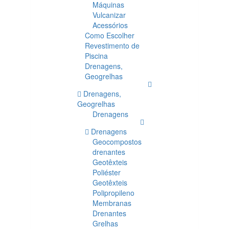
Máquinas
Vulcanizar
Acessórios
Como Escolher
Revestimento de
Piscina
Drenagens,
Geogrelhas
Drenagens,
Geogrelhas
Drenagens
Drenagens
Geocompostos
drenantes
Geotêxteis
Poliéster
Geotêxteis
Polipropileno
Membranas
Drenantes
Grelhas