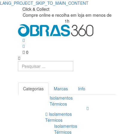
LANG_PROJECT_SKIP_TO_MAIN_CONTENT
Placas
Obras360
Click & Collect
Compre online e recolha em loja em menos de
|
Gesso
1h
Loja
Cartonado
de
|
Materiais
0
Obras360
de
Construção
Categorias
Marcas
Info
Isolamentos
Térmicos
Isolamentos
Térmicos
Isolamentos
Térmicos