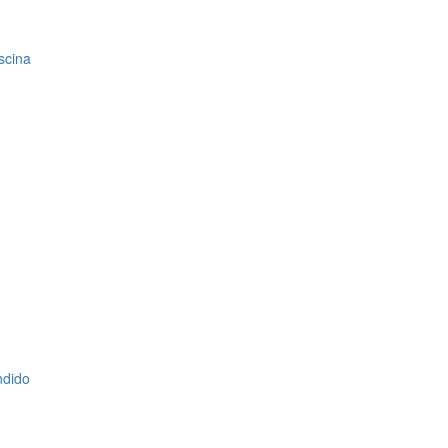
scina
ndido