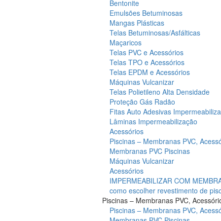
Bentonite
Emulsões Betuminosas
Mangas Plásticas
Telas Betuminosas/Asfálticas
Maçaricos
Telas PVC e Acessórios
Telas TPO e Acessórios
Telas EPDM e Acessórios
Máquinas Vulcanizar
Telas Polietileno Alta Densidade
Proteção Gás Radão
Fitas Auto Adesivas Impermeabiliz
Lâminas Impermeabilização
Acessórios
Piscinas – Membranas PVC, Acessó
Membranas PVC Piscinas
Máquinas Vulcanizar
Acessórios
IMPERMEABILIZAR COM MEMBRAN
como escolher revestimento de pis
Piscinas – Membranas PVC, Acessóri
Piscinas – Membranas PVC, Acessó
Membranas PVC Piscinas