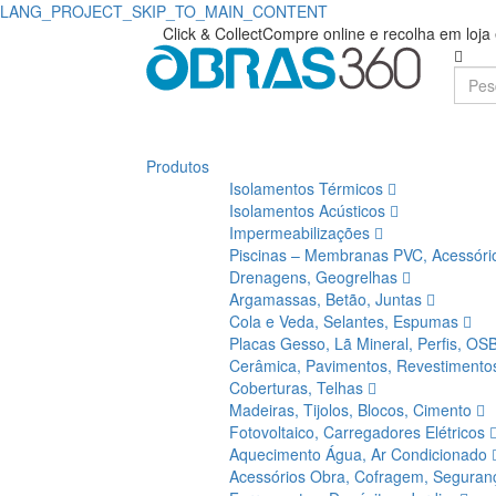
LANG_PROJECT_SKIP_TO_MAIN_CONTENT
Click & Collect
Compre online e recolha em loj
Produtos
Isolamentos Térmicos
Isolamentos Acústicos
Impermeabilizações
Piscinas – Membranas PVC, Acessór
Drenagens, Geogrelhas
Argamassas, Betão, Juntas
Cola e Veda, Selantes, Espumas
Placas Gesso, Lã Mineral, Perfis, OS
Cerâmica, Pavimentos, Revestiment
Coberturas, Telhas
Madeiras, Tijolos, Blocos, Cimento
Fotovoltaico, Carregadores Elétricos
Aquecimento Água, Ar Condicionado
Acessórios Obra, Cofragem, Segura