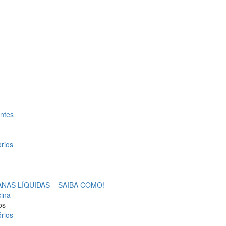
antes
rios
AS LÍQUIDAS – SAIBA COMO!
cina
os
rios