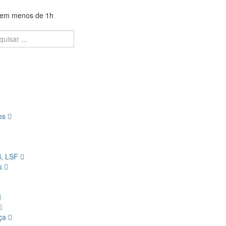
a em menos de 1h
ios
B, LSF
os
nça