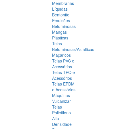
Membranas
Líquidas
Bentonite
Emulsões
Betuminosas
Mangas
Plásticas
Telas
Betuminosas/Asfálticas
Maçaricos
Telas PVC e
Acessórios
Telas TPO e
Acessórios
Telas EPDM
e Acessórios
Máquinas
Vulcanizar
Telas
Polietileno
Alta
Densidade