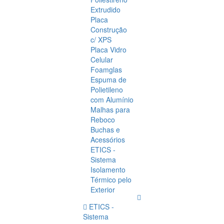
Extrudido
Placa
Construção
c/ XPS
Placa Vidro
Celular
Foamglas
Espuma de
Polietileno
com Alumínio
Malhas para
Reboco
Buchas e
Acessórios
ETICS -
Sistema
Isolamento
Térmico pelo
Exterior
ETICS -
Sistema