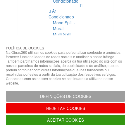
Condicionado
Ar
Condicionado
Mono Split -
Mural
Multi Split
Acessórios
Ar
POLÍTICA DE COOKIES
Condicionado
Na Obras360 utilizamos cookies para personalizar conteúdo e anúncios,
fornecer funcionalidades de redes sociais e analisar o nosso tráfego.
Acessórios
Também partilhamos informações acerca da tua utilização do site com os
Climatização
nossos parceiros de redes sociais, de publicidade e de análise, que as
podem combinar com outras informações que lhes forneceste ou
Acessórios
recolhidas por estes a partir da tua utilização dos respetivos serviços.
Concordas com os nossos cookies se continuares a utilizar o nosso
Climatização
website.
Bombas
Hidráulicas
DEFINIÇÕES DE COOKIES
Controladores
Fixações e
REJEITAR COOKIES
Acessórios
Isolamento
ACEITAR COOKIES
para
Tubagem