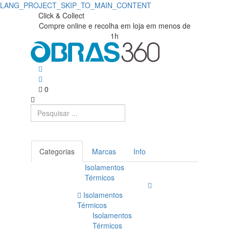
LANG_PROJECT_SKIP_TO_MAIN_CONTENT
Armazém/Segurança
Obras360
Click & Collect
Compre online e recolha em loja em menos de
|
|
1h
Loja
Obras360
de
Materiais
0
de
Construção
Categorias
Marcas
Info
Isolamentos
Térmicos
Isolamentos
Térmicos
Isolamentos
Térmicos