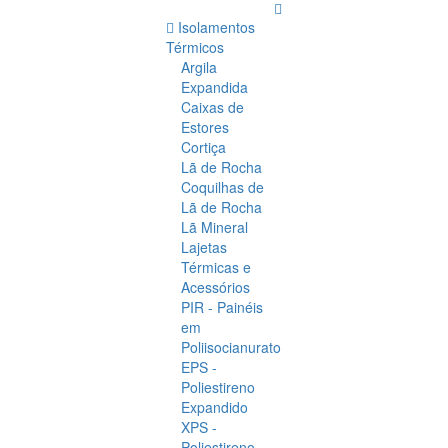
Isolamentos
Térmicos
Argila
Expandida
Caixas de
Estores
Cortiça
Lã de Rocha
Coquilhas de
Lã de Rocha
Lã Mineral
Lajetas
Térmicas e
Acessórios
PIR - Painéis
em
Poliisocianurato
EPS -
Poliestireno
Expandido
XPS -
Poliestireno