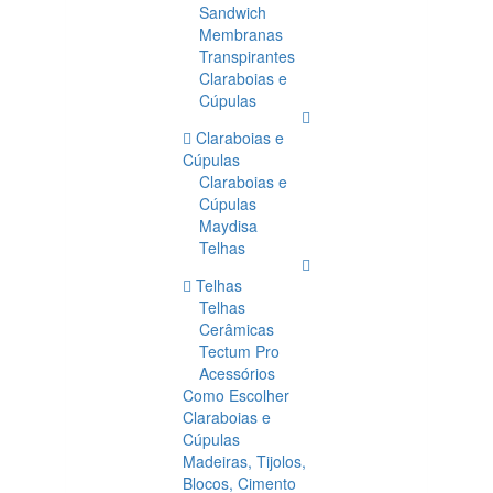
Sandwich
Membranas
Transpirantes
Claraboias e
Cúpulas
Claraboias e
Cúpulas
Claraboias e
Cúpulas
Maydisa
Telhas
Telhas
Telhas
Cerâmicas
Tectum Pro
Acessórios
Como Escolher
Claraboias e
Cúpulas
Madeiras, Tijolos,
Blocos, Cimento