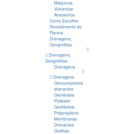
Máquinas
Vulcanizar
Acessórios
Como Escolher
Revestimento de
Piscina
Drenagens,
Geogrelhas
Drenagens,
Geogrelhas
Drenagens
Drenagens
Geocompostos
drenantes
Geotêxteis
Poliéster
Geotêxteis
Polipropileno
Membranas
Drenantes
Grelhas