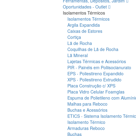
Ferramentas, Depósitos, Jardim
-
Oportunidades - Outlet
Isolamentos Térmicos
EN
Isolamentos Térmicos
ISO
Argila Expandida
Caixas de Estores
20345-
Cortiça
Lã de Rocha
2022
Coquilhas de Lã de Rocha
Lã Mineral
|
Lajetas Térmicas e Acessórios
PIR - Painéis em Poliisocianurato
Obras360
EPS - Poliestireno Expandido
XPS - Poliestireno Extrudido
Placa Construção c/ XPS
Placa Vidro Celular Foamglas
Espuma de Polietileno com Alumíni
Malhas para Reboco
Buchas e Acessórios
ETICS - Sistema Isolamento Térmico
Isolamento Térmico
Armaduras Reboco
Buchas