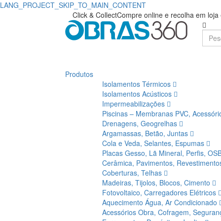
LANG_PROJECT_SKIP_TO_MAIN_CONTENT
Galocha
Obras360
Click & Collect
Compre online e recolha em loj
|
de
Loja
Segurança
de
Biqueira/Sola
Produtos
Materiais
Isolamentos Térmicos
Aço
de
Isolamentos Acústicos
Impermeabilizações
ForWalk
Construção
Piscinas – Membranas PVC, Acessór
Drenagens, Geogrelhas
PVC/Nitrilo
Argamassas, Betão, Juntas
Cola e Veda, Selantes, Espumas
Verde
Placas Gesso, Lã Mineral, Perfis, OS
Cerâmica, Pavimentos, Revestiment
0132005
Coberturas, Telhas
Madeiras, Tijolos, Blocos, Cimento
S5
Fotovoltaico, Carregadores Elétricos
Aquecimento Água, Ar Condicionado
SR
Acessórios Obra, Cofragem, Segura