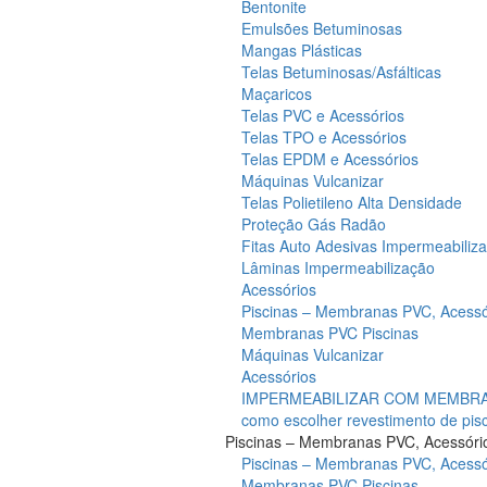
Bentonite
Emulsões Betuminosas
Mangas Plásticas
Telas Betuminosas/Asfálticas
Maçaricos
Telas PVC e Acessórios
Telas TPO e Acessórios
Telas EPDM e Acessórios
Máquinas Vulcanizar
Telas Polietileno Alta Densidade
Proteção Gás Radão
Fitas Auto Adesivas Impermeabiliz
Lâminas Impermeabilização
Acessórios
Piscinas – Membranas PVC, Acessó
Membranas PVC Piscinas
Máquinas Vulcanizar
Acessórios
IMPERMEABILIZAR COM MEMBRAN
como escolher revestimento de pis
Piscinas – Membranas PVC, Acessóri
Piscinas – Membranas PVC, Acessó
Membranas PVC Piscinas