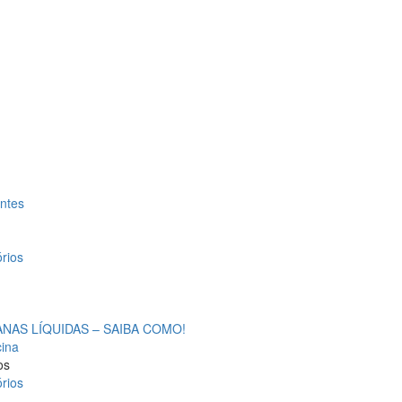
antes
rios
AS LÍQUIDAS – SAIBA COMO!
cina
os
rios