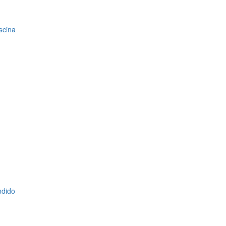
scina
ndido