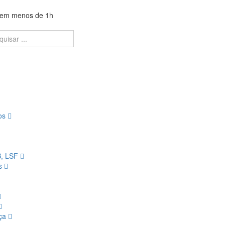
a em menos de 1h
ios
B, LSF
os
nça