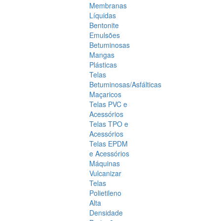
Membranas
Líquidas
Bentonite
Emulsões
Betuminosas
Mangas
Plásticas
Telas
Betuminosas/Asfálticas
Maçaricos
Telas PVC e
Acessórios
Telas TPO e
Acessórios
Telas EPDM
e Acessórios
Máquinas
Vulcanizar
Telas
Polietileno
Alta
Densidade