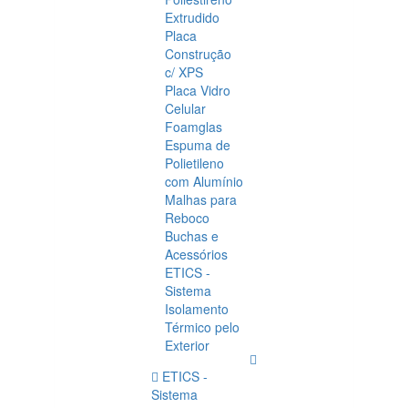
Extrudido
Placa
Construção
c/ XPS
Placa Vidro
Celular
Foamglas
Espuma de
Polietileno
com Alumínio
Malhas para
Reboco
Buchas e
Acessórios
ETICS -
Sistema
Isolamento
Térmico pelo
Exterior
ETICS -
Sistema