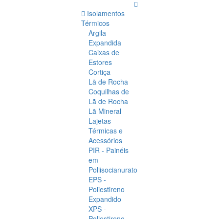
Isolamentos
Térmicos
Argila
Expandida
Caixas de
Estores
Cortiça
Lã de Rocha
Coquilhas de
Lã de Rocha
Lã Mineral
Lajetas
Térmicas e
Acessórios
PIR - Painéis
em
Poliisocianurato
EPS -
Poliestireno
Expandido
XPS -
Poliestireno