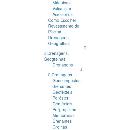
Máquinas
Vulcanizar
Acessórios
Como Escolher
Revestimento de
Piscina
Drenagens,
Geogrelhas
Drenagens,
Geogrelhas
Drenagens
Drenagens
Geocompostos
drenantes
Geotêxteis
Poliéster
Geotêxteis
Polipropileno
Membranas
Drenantes
Grelhas