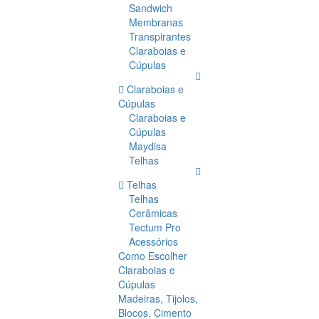
Sandwich
Membranas
Transpirantes
Claraboias e
Cúpulas
Claraboias e
Cúpulas
Claraboias e
Cúpulas
Maydisa
Telhas
Telhas
Telhas
Cerâmicas
Tectum Pro
Acessórios
Como Escolher
Claraboias e
Cúpulas
Madeiras, Tijolos,
Blocos, Cimento