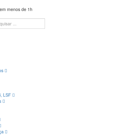
a em menos de 1h
ios
B, LSF
os
nça