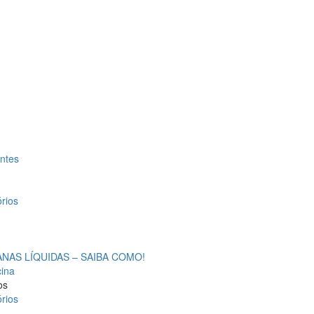
antes
rios
AS LÍQUIDAS – SAIBA COMO!
cina
os
rios