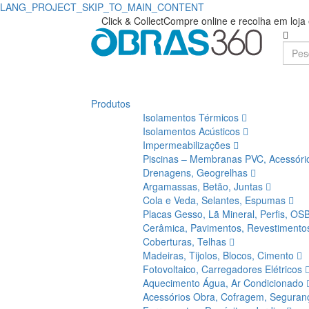
LANG_PROJECT_SKIP_TO_MAIN_CONTENT
Click & Collect
Compre online e recolha em loj
Produtos
Isolamentos Térmicos
Isolamentos Acústicos
Impermeabilizações
Piscinas – Membranas PVC, Acessór
Drenagens, Geogrelhas
Argamassas, Betão, Juntas
Cola e Veda, Selantes, Espumas
Placas Gesso, Lã Mineral, Perfis, OS
Cerâmica, Pavimentos, Revestiment
Coberturas, Telhas
Madeiras, Tijolos, Blocos, Cimento
Fotovoltaico, Carregadores Elétricos
Aquecimento Água, Ar Condicionado
Acessórios Obra, Cofragem, Segura