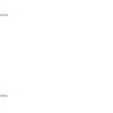
scina
ndido