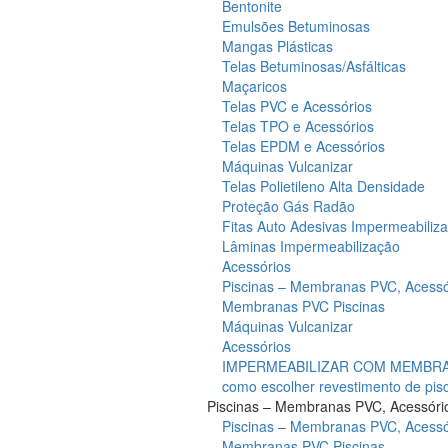
Bentonite
Emulsões Betuminosas
Mangas Plásticas
Telas Betuminosas/Asfálticas
Maçaricos
Telas PVC e Acessórios
Telas TPO e Acessórios
Telas EPDM e Acessórios
Máquinas Vulcanizar
Telas Polietileno Alta Densidade
Proteção Gás Radão
Fitas Auto Adesivas Impermeabiliz
Lâminas Impermeabilização
Acessórios
Piscinas – Membranas PVC, Acessó
Membranas PVC Piscinas
Máquinas Vulcanizar
Acessórios
IMPERMEABILIZAR COM MEMBRAN
como escolher revestimento de pis
Piscinas – Membranas PVC, Acessóri
Piscinas – Membranas PVC, Acessó
Membranas PVC Piscinas