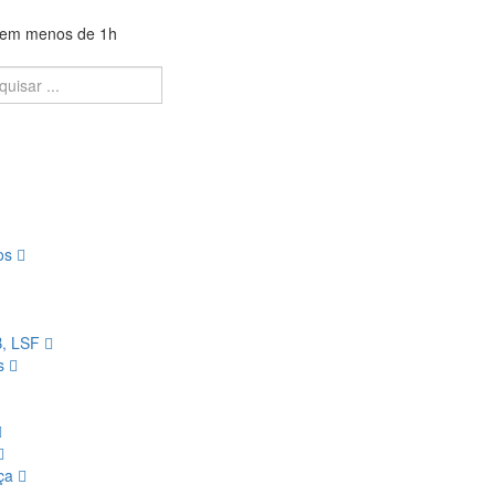
a em menos de 1h
ios
B, LSF
os
nça