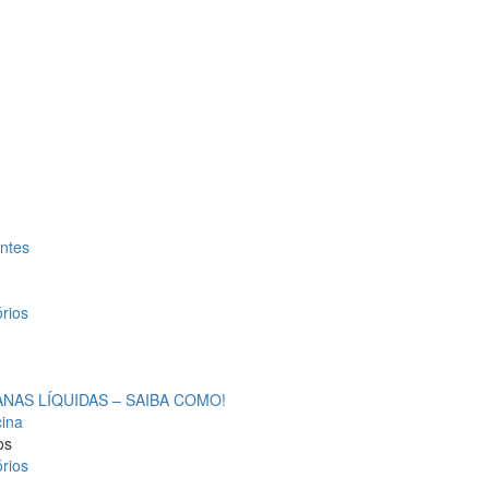
antes
rios
AS LÍQUIDAS – SAIBA COMO!
cina
os
rios