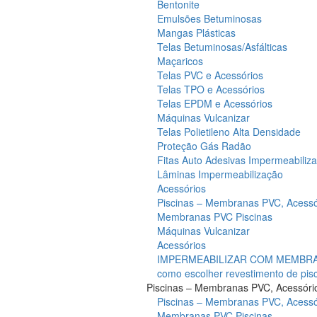
Bentonite
Emulsões Betuminosas
Mangas Plásticas
Telas Betuminosas/Asfálticas
Maçaricos
Telas PVC e Acessórios
Telas TPO e Acessórios
Telas EPDM e Acessórios
Máquinas Vulcanizar
Telas Polietileno Alta Densidade
Proteção Gás Radão
Fitas Auto Adesivas Impermeabiliz
Lâminas Impermeabilização
Acessórios
Piscinas – Membranas PVC, Acessó
Membranas PVC Piscinas
Máquinas Vulcanizar
Acessórios
IMPERMEABILIZAR COM MEMBRAN
como escolher revestimento de pis
Piscinas – Membranas PVC, Acessóri
Piscinas – Membranas PVC, Acessó
Membranas PVC Piscinas