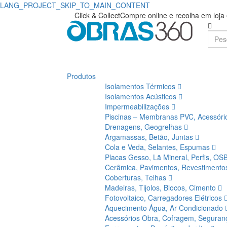
LANG_PROJECT_SKIP_TO_MAIN_CONTENT
Compre
Obras360
Click & Collect
Compre online e recolha em loj
|
Ursa
Loja
|
de
Obras360
Produtos
Materiais
Isolamentos Térmicos
de
Isolamentos Acústicos
Impermeabilizações
Construção
Piscinas – Membranas PVC, Acessór
Drenagens, Geogrelhas
Argamassas, Betão, Juntas
Cola e Veda, Selantes, Espumas
Placas Gesso, Lã Mineral, Perfis, OS
Cerâmica, Pavimentos, Revestiment
Coberturas, Telhas
Madeiras, Tijolos, Blocos, Cimento
Fotovoltaico, Carregadores Elétricos
Aquecimento Água, Ar Condicionado
Acessórios Obra, Cofragem, Segura