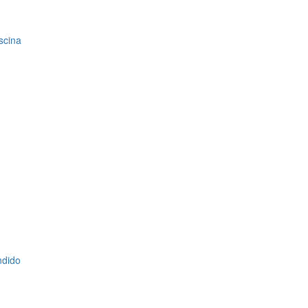
scina
ndido