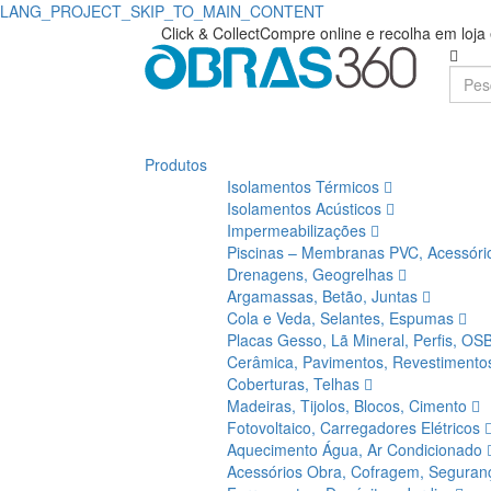
LANG_PROJECT_SKIP_TO_MAIN_CONTENT
Compre
Obras360
Click & Collect
Compre online e recolha em loj
|
Volcalis
Loja
|
de
Obras360
Produtos
Materiais
Isolamentos Térmicos
de
Isolamentos Acústicos
Impermeabilizações
Construção
Piscinas – Membranas PVC, Acessór
Drenagens, Geogrelhas
Argamassas, Betão, Juntas
Cola e Veda, Selantes, Espumas
Placas Gesso, Lã Mineral, Perfis, OS
Cerâmica, Pavimentos, Revestiment
Coberturas, Telhas
Madeiras, Tijolos, Blocos, Cimento
Fotovoltaico, Carregadores Elétricos
Aquecimento Água, Ar Condicionado
Acessórios Obra, Cofragem, Segura