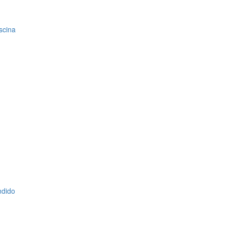
scina
ndido