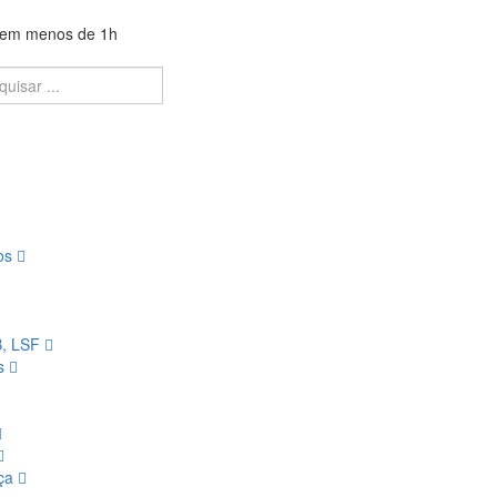
a em menos de 1h
ios
B, LSF
os
nça