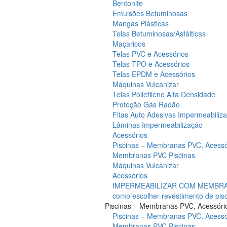
Bentonite
Emulsões Betuminosas
Mangas Plásticas
Telas Betuminosas/Asfálticas
Maçaricos
Telas PVC e Acessórios
Telas TPO e Acessórios
Telas EPDM e Acessórios
Máquinas Vulcanizar
Telas Polietileno Alta Densidade
Proteção Gás Radão
Fitas Auto Adesivas Impermeabiliz
Lâminas Impermeabilização
Acessórios
Piscinas – Membranas PVC, Acessó
Membranas PVC Piscinas
Máquinas Vulcanizar
Acessórios
IMPERMEABILIZAR COM MEMBRAN
como escolher revestimento de pis
Piscinas – Membranas PVC, Acessóri
Piscinas – Membranas PVC, Acessó
Membranas PVC Piscinas