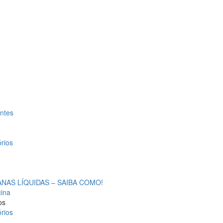
antes
rios
AS LÍQUIDAS – SAIBA COMO!
cina
os
rios