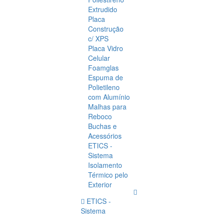
Extrudido
Placa
Construção
c/ XPS
Placa Vidro
Celular
Foamglas
Espuma de
Polietileno
com Alumínio
Malhas para
Reboco
Buchas e
Acessórios
ETICS -
Sistema
Isolamento
Térmico pelo
Exterior
ETICS -
Sistema