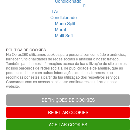
Condicionado
Ar
Condicionado
Mono Split -
Mural
Multi Split
Acessórios
Ar
POLÍTICA DE COOKIES
Condicionado
Na Obras360 utilizamos cookies para personalizar conteúdo e anúncios,
fornecer funcionalidades de redes sociais e analisar o nosso tráfego.
Acessórios
Também partilhamos informações acerca da tua utilização do site com os
Climatização
nossos parceiros de redes sociais, de publicidade e de análise, que as
podem combinar com outras informações que lhes forneceste ou
Acessórios
recolhidas por estes a partir da tua utilização dos respetivos serviços.
Concordas com os nossos cookies se continuares a utilizar o nosso
Climatização
website.
Bombas
Hidráulicas
DEFINIÇÕES DE COOKIES
Controladores
Fixações e
REJEITAR COOKIES
Acessórios
Isolamento
ACEITAR COOKIES
para
Tubagem