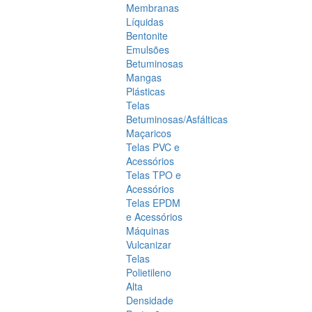
Membranas
Líquidas
Bentonite
Emulsões
Betuminosas
Mangas
Plásticas
Telas
Betuminosas/Asfálticas
Maçaricos
Telas PVC e
Acessórios
Telas TPO e
Acessórios
Telas EPDM
e Acessórios
Máquinas
Vulcanizar
Telas
Polietileno
Alta
Densidade