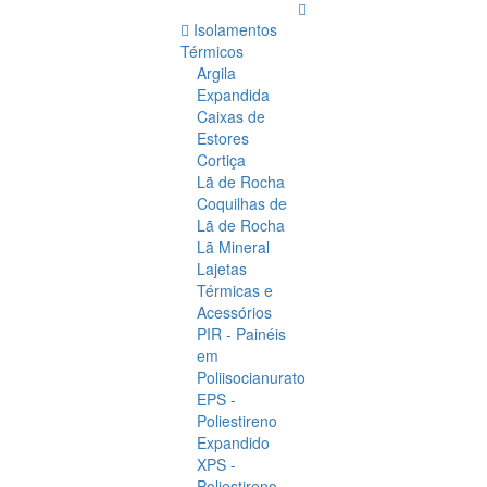
Isolamentos
Térmicos
Argila
Expandida
Caixas de
Estores
Cortiça
Lã de Rocha
Coquilhas de
Lã de Rocha
Lã Mineral
Lajetas
Térmicas e
Acessórios
PIR - Painéis
em
Poliisocianurato
EPS -
Poliestireno
Expandido
XPS -
Poliestireno