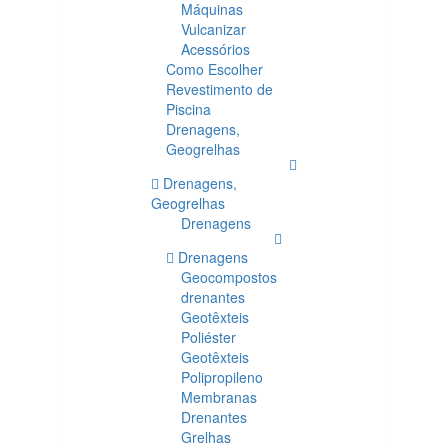
Máquinas
Vulcanizar
Acessórios
Como Escolher
Revestimento de
Piscina
Drenagens,
Geogrelhas
Drenagens,
Geogrelhas
Drenagens
Drenagens
Geocompostos
drenantes
Geotêxteis
Poliéster
Geotêxteis
Polipropileno
Membranas
Drenantes
Grelhas