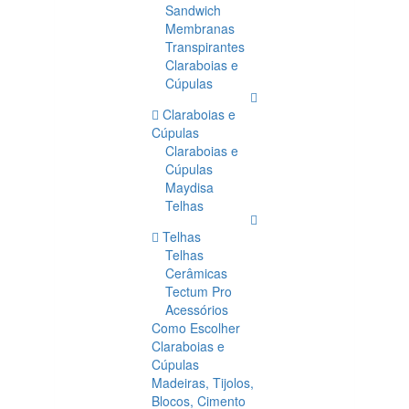
Sandwich
Membranas
Transpirantes
Claraboias e
Cúpulas
Claraboias e
Cúpulas
Claraboias e
Cúpulas
Maydisa
Telhas
Telhas
Telhas
Cerâmicas
Tectum Pro
Acessórios
Como Escolher
Claraboias e
Cúpulas
Madeiras, Tijolos,
Blocos, Cimento