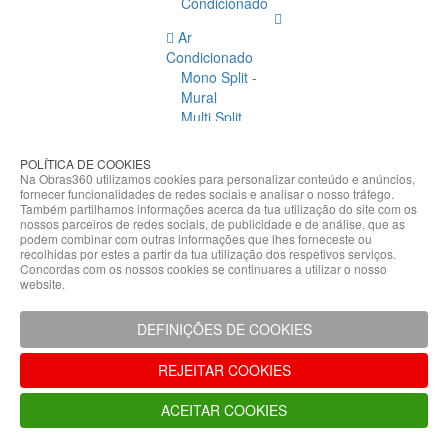
Condicionado
Ar
Condicionado
Mono Split -
Mural
Multi Split
Acessórios
Ar
POLÍTICA DE COOKIES
Condicionado
Na Obras360 utilizamos cookies para personalizar conteúdo e anúncios,
fornecer funcionalidades de redes sociais e analisar o nosso tráfego.
Acessórios
Também partilhamos informações acerca da tua utilização do site com os
Climatização
nossos parceiros de redes sociais, de publicidade e de análise, que as
podem combinar com outras informações que lhes forneceste ou
Acessórios
recolhidas por estes a partir da tua utilização dos respetivos serviços.
Concordas com os nossos cookies se continuares a utilizar o nosso
Climatização
website.
Bombas
Hidráulicas
DEFINIÇÕES DE COOKIES
Controladores
Fixações e
REJEITAR COOKIES
Acessórios
Isolamento
ACEITAR COOKIES
para
Tubagem