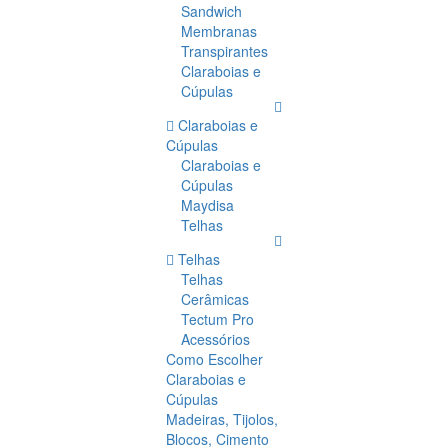
Sandwich
Membranas
Transpirantes
Claraboias e
Cúpulas
Claraboias e
Cúpulas
Claraboias e
Cúpulas
Maydisa
Telhas
Telhas
Telhas
Cerâmicas
Tectum Pro
Acessórios
Como Escolher
Claraboias e
Cúpulas
Madeiras, Tijolos,
Blocos, Cimento