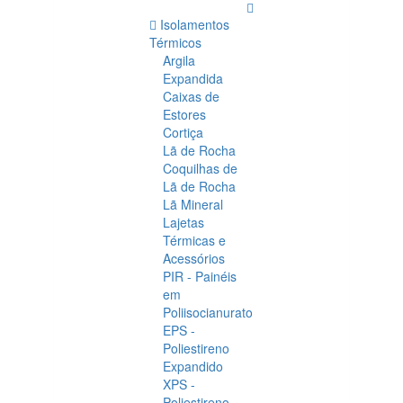
Isolamentos
Térmicos
Argila
Expandida
Caixas de
Estores
Cortiça
Lã de Rocha
Coquilhas de
Lã de Rocha
Lã Mineral
Lajetas
Térmicas e
Acessórios
PIR - Painéis
em
Poliisocianurato
EPS -
Poliestireno
Expandido
XPS -
Poliestireno