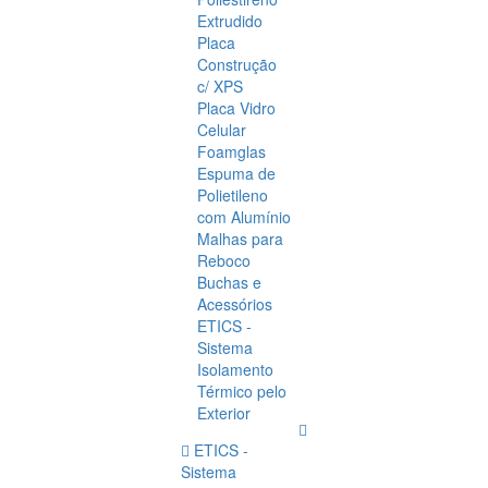
Extrudido
Placa
Construção
c/ XPS
Placa Vidro
Celular
Foamglas
Espuma de
Polietileno
com Alumínio
Malhas para
Reboco
Buchas e
Acessórios
ETICS -
Sistema
Isolamento
Térmico pelo
Exterior
ETICS -
Sistema