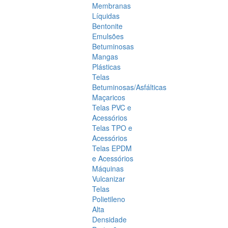
Membranas
Líquidas
Bentonite
Emulsões
Betuminosas
Mangas
Plásticas
Telas
Betuminosas/Asfálticas
Maçaricos
Telas PVC e
Acessórios
Telas TPO e
Acessórios
Telas EPDM
e Acessórios
Máquinas
Vulcanizar
Telas
Polietileno
Alta
Densidade