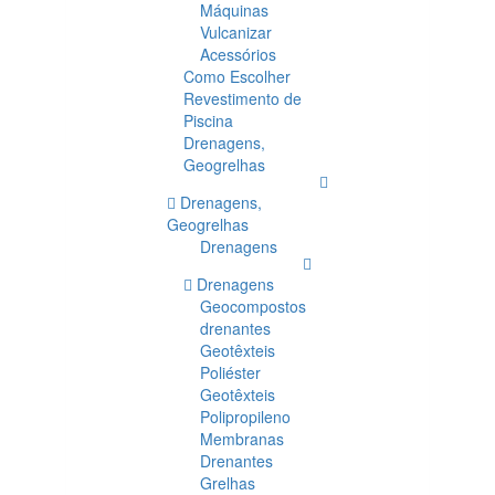
Máquinas
Vulcanizar
Acessórios
Como Escolher
Revestimento de
Piscina
Drenagens,
Geogrelhas
Drenagens,
Geogrelhas
Drenagens
Drenagens
Geocompostos
drenantes
Geotêxteis
Poliéster
Geotêxteis
Polipropileno
Membranas
Drenantes
Grelhas