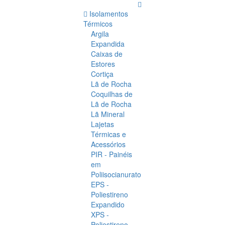
Isolamentos
Térmicos
Argila
Expandida
Caixas de
Estores
Cortiça
Lã de Rocha
Coquilhas de
Lã de Rocha
Lã Mineral
Lajetas
Térmicas e
Acessórios
PIR - Painéis
em
Poliisocianurato
EPS -
Poliestireno
Expandido
XPS -
Poliestireno