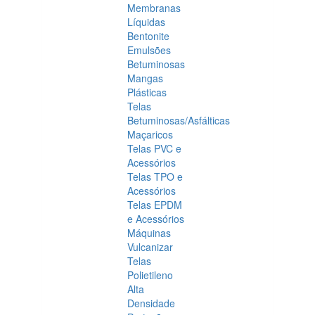
Membranas
Líquidas
Bentonite
Emulsões
Betuminosas
Mangas
Plásticas
Telas
Betuminosas/Asfálticas
Maçaricos
Telas PVC e
Acessórios
Telas TPO e
Acessórios
Telas EPDM
e Acessórios
Máquinas
Vulcanizar
Telas
Polietileno
Alta
Densidade