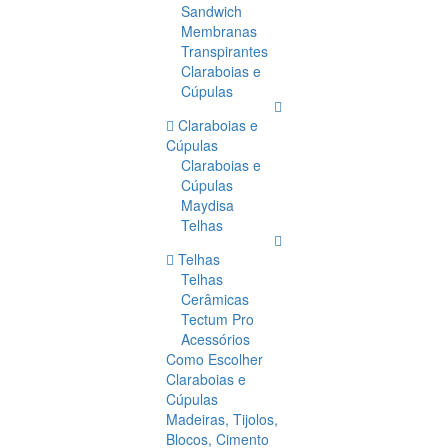
Sandwich
Membranas
Transpirantes
Claraboias e
Cúpulas
Claraboias e
Cúpulas
Claraboias e
Cúpulas
Maydisa
Telhas
Telhas
Telhas
Cerâmicas
Tectum Pro
Acessórios
Como Escolher
Claraboias e
Cúpulas
Madeiras, Tijolos,
Blocos, Cimento