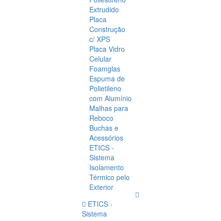
Extrudido
Placa
Construção
c/ XPS
Placa Vidro
Celular
Foamglas
Espuma de
Polietileno
com Alumínio
Malhas para
Reboco
Buchas e
Acessórios
ETICS -
Sistema
Isolamento
Térmico pelo
Exterior
ETICS -
Sistema