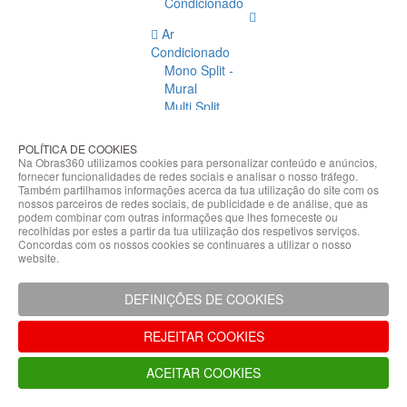
Condicionado
Ar
Condicionado
Mono Split -
Mural
Multi Split
Acessórios
Ar
POLÍTICA DE COOKIES
Condicionado
Na Obras360 utilizamos cookies para personalizar conteúdo e anúncios,
fornecer funcionalidades de redes sociais e analisar o nosso tráfego.
Acessórios
Também partilhamos informações acerca da tua utilização do site com os
Climatização
nossos parceiros de redes sociais, de publicidade e de análise, que as
podem combinar com outras informações que lhes forneceste ou
Acessórios
recolhidas por estes a partir da tua utilização dos respetivos serviços.
Concordas com os nossos cookies se continuares a utilizar o nosso
Climatização
website.
Bombas
Hidráulicas
DEFINIÇÕES DE COOKIES
Controladores
Fixações e
REJEITAR COOKIES
Acessórios
Isolamento
ACEITAR COOKIES
para
Tubagem