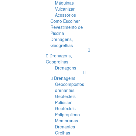
Máquinas
Vulcanizar
Acessórios
Como Escolher
Revestimento de
Piscina
Drenagens,
Geogrelhas
Drenagens,
Geogrelhas
Drenagens
Drenagens
Geocompostos
drenantes
Geotêxteis
Poliéster
Geotêxteis
Polipropileno
Membranas
Drenantes
Grelhas