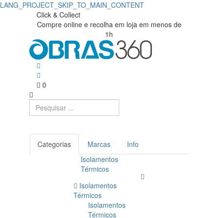
LANG_PROJECT_SKIP_TO_MAIN_CONTENT
Compre
Obras360
Click & Collect
Compre online e recolha em loja em menos de
|
Den
1h
Loja
Braven
de
|
Materiais
0
Obras360
de
Construção
Categorias
Marcas
Info
Isolamentos
Térmicos
Isolamentos
Térmicos
Isolamentos
Térmicos