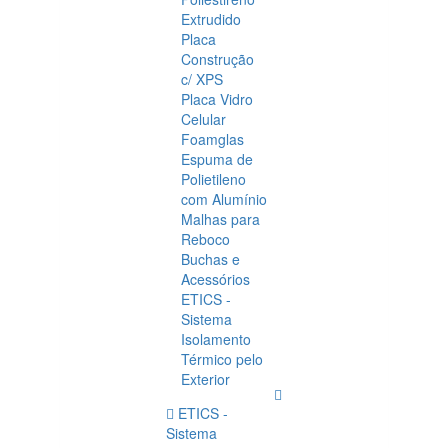
Extrudido
Placa
Construção
c/ XPS
Placa Vidro
Celular
Foamglas
Espuma de
Polietileno
com Alumínio
Malhas para
Reboco
Buchas e
Acessórios
ETICS -
Sistema
Isolamento
Térmico pelo
Exterior
ETICS -
Sistema