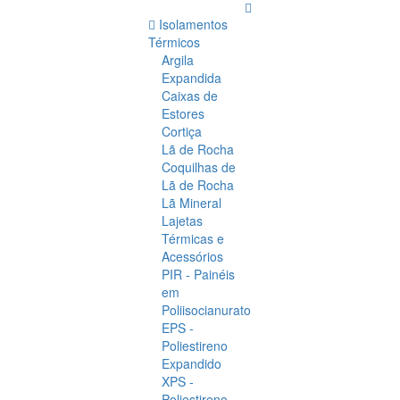
Isolamentos
Térmicos
Argila
Expandida
Caixas de
Estores
Cortiça
Lã de Rocha
Coquilhas de
Lã de Rocha
Lã Mineral
Lajetas
Térmicas e
Acessórios
PIR - Painéis
em
Poliisocianurato
EPS -
Poliestireno
Expandido
XPS -
Poliestireno