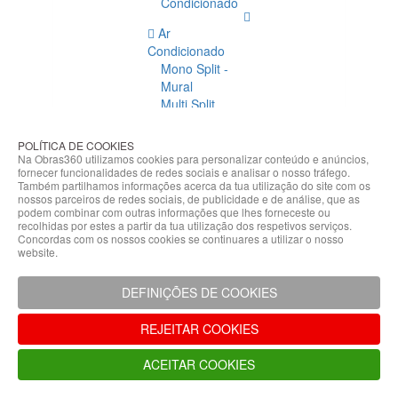
Condicionado
Ar
Condicionado
Mono Split -
Mural
Multi Split
Acessórios
Ar
POLÍTICA DE COOKIES
Condicionado
Na Obras360 utilizamos cookies para personalizar conteúdo e anúncios,
fornecer funcionalidades de redes sociais e analisar o nosso tráfego.
Acessórios
Também partilhamos informações acerca da tua utilização do site com os
Climatização
nossos parceiros de redes sociais, de publicidade e de análise, que as
podem combinar com outras informações que lhes forneceste ou
Acessórios
recolhidas por estes a partir da tua utilização dos respetivos serviços.
Concordas com os nossos cookies se continuares a utilizar o nosso
Climatização
website.
Bombas
Hidráulicas
DEFINIÇÕES DE COOKIES
Controladores
Fixações e
REJEITAR COOKIES
Acessórios
Isolamento
ACEITAR COOKIES
para
Tubagem