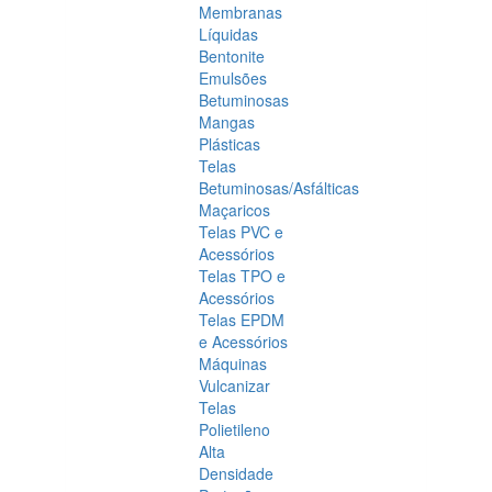
Membranas
Líquidas
Bentonite
Emulsões
Betuminosas
Mangas
Plásticas
Telas
Betuminosas/Asfálticas
Maçaricos
Telas PVC e
Acessórios
Telas TPO e
Acessórios
Telas EPDM
e Acessórios
Máquinas
Vulcanizar
Telas
Polietileno
Alta
Densidade