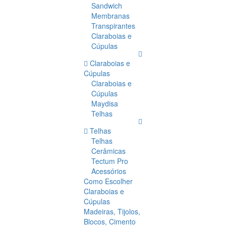
Sandwich
Membranas
Transpirantes
Claraboias e
Cúpulas
Claraboias e
Cúpulas
Claraboias e
Cúpulas
Maydisa
Telhas
Telhas
Telhas
Cerâmicas
Tectum Pro
Acessórios
Como Escolher
Claraboias e
Cúpulas
Madeiras, Tijolos,
Blocos, Cimento