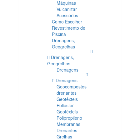
Máquinas
Vulcanizar
Acessórios
Como Escolher
Revestimento de
Piscina
Drenagens,
Geogrelhas
Drenagens,
Geogrelhas
Drenagens
Drenagens
Geocompostos
drenantes
Geotêxteis
Poliéster
Geotêxteis
Polipropileno
Membranas
Drenantes
Grelhas