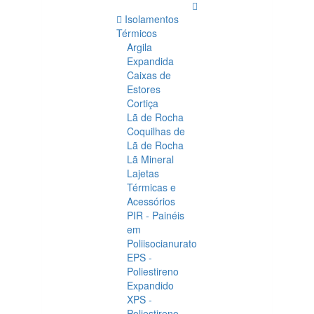
Isolamentos
Térmicos
Argila
Expandida
Caixas de
Estores
Cortiça
Lã de Rocha
Coquilhas de
Lã de Rocha
Lã Mineral
Lajetas
Térmicas e
Acessórios
PIR - Painéis
em
Poliisocianurato
EPS -
Poliestireno
Expandido
XPS -
Poliestireno