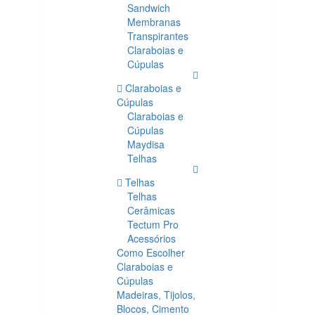
Sandwich
Membranas
Transpirantes
Claraboias e
Cúpulas
Claraboias e
Cúpulas
Claraboias e
Cúpulas
Maydisa
Telhas
Telhas
Telhas
Cerâmicas
Tectum Pro
Acessórios
Como Escolher
Claraboias e
Cúpulas
Madeiras, Tijolos,
Blocos, Cimento