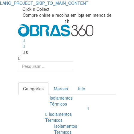
LANG_PROJECT_SKIP_TO_MAIN_CONTENT
Compre
Obras360
Click & Collect
Compre online e recolha em loja em menos de
|
Bostik
1h
Loja
|
de
Obras360
Materiais
0
de
Construção
Categorias
Marcas
Info
Isolamentos
Térmicos
Isolamentos
Térmicos
Isolamentos
Térmicos