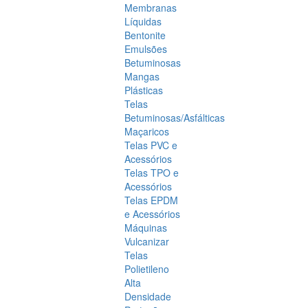
Membranas
Líquidas
Bentonite
Emulsões
Betuminosas
Mangas
Plásticas
Telas
Betuminosas/Asfálticas
Maçaricos
Telas PVC e
Acessórios
Telas TPO e
Acessórios
Telas EPDM
e Acessórios
Máquinas
Vulcanizar
Telas
Polietileno
Alta
Densidade