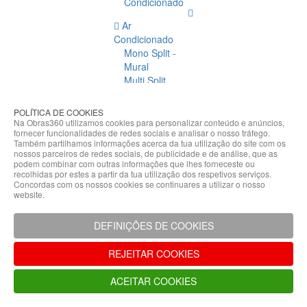
Condicionado
Ar
Condicionado
Mono Split -
Mural
Multi Split
Acessórios
Ar
POLÍTICA DE COOKIES
Condicionado
Na Obras360 utilizamos cookies para personalizar conteúdo e anúncios,
fornecer funcionalidades de redes sociais e analisar o nosso tráfego.
Acessórios
Também partilhamos informações acerca da tua utilização do site com os
Climatização
nossos parceiros de redes sociais, de publicidade e de análise, que as
podem combinar com outras informações que lhes forneceste ou
Acessórios
recolhidas por estes a partir da tua utilização dos respetivos serviços.
Concordas com os nossos cookies se continuares a utilizar o nosso
Climatização
website.
Bombas
Hidráulicas
DEFINIÇÕES DE COOKIES
Controladores
Fixações e
REJEITAR COOKIES
Acessórios
Isolamento
ACEITAR COOKIES
para
Tubagem