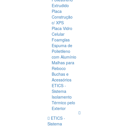
Extrudido
Placa
Construção
c/ XPS
Placa Vidro
Celular
Foamglas
Espuma de
Polietileno
com Alumínio
Malhas para
Reboco
Buchas e
Acessórios
ETICS -
Sistema
Isolamento
Térmico pelo
Exterior
ETICS -
Sistema