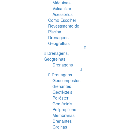
Máquinas
Vulcanizar
Acessórios
Como Escolher
Revestimento de
Piscina
Drenagens,
Geogrelhas
Drenagens,
Geogrelhas
Drenagens
Drenagens
Geocompostos
drenantes
Geotêxteis
Poliéster
Geotêxteis
Polipropileno
Membranas
Drenantes
Grelhas