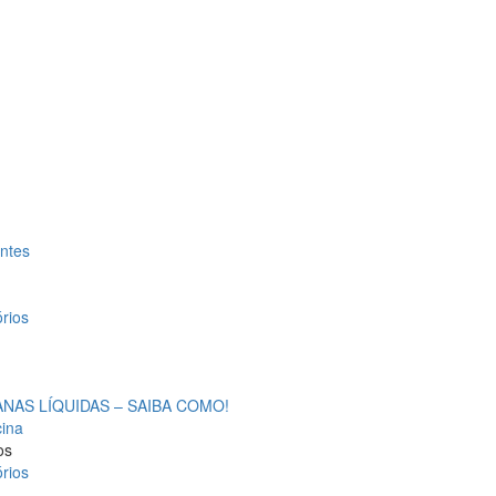
antes
rios
AS LÍQUIDAS – SAIBA COMO!
cina
os
rios