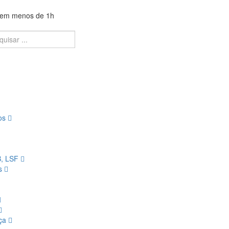
a em menos de 1h
ios
B, LSF
os
nça