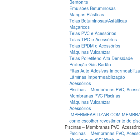
Bentonite
Emulsões Betuminosas
Mangas Plásticas
Telas Betuminosas/Asfálticas
Maçaricos
Telas PVC e Acessórios
Telas TPO e Acessórios
Telas EPDM e Acessórios
Máquinas Vulcanizar
Telas Polietileno Alta Densidade
Proteção Gás Radão
Fitas Auto Adesivas Impermeabiliz
Lâminas Impermeabilização
Acessórios
Piscinas – Membranas PVC, Acessó
Membranas PVC Piscinas
Máquinas Vulcanizar
Acessórios
IMPERMEABILIZAR COM MEMBRAN
como escolher revestimento de pis
Piscinas – Membranas PVC, Acessóri
Piscinas – Membranas PVC, Acessó
Membranas PVC Piscinas