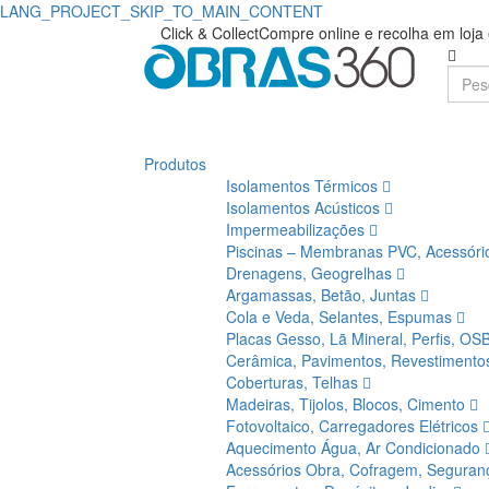
LANG_PROJECT_SKIP_TO_MAIN_CONTENT
Compre
Obras360
Click & Collect
Compre online e recolha em loj
|
Dyrup
Loja
|
de
Obras360
Produtos
Materiais
Isolamentos Térmicos
de
Isolamentos Acústicos
Impermeabilizações
Construção
Piscinas – Membranas PVC, Acessór
Drenagens, Geogrelhas
Argamassas, Betão, Juntas
Cola e Veda, Selantes, Espumas
Placas Gesso, Lã Mineral, Perfis, OS
Cerâmica, Pavimentos, Revestiment
Coberturas, Telhas
Madeiras, Tijolos, Blocos, Cimento
Fotovoltaico, Carregadores Elétricos
Aquecimento Água, Ar Condicionado
Acessórios Obra, Cofragem, Segura