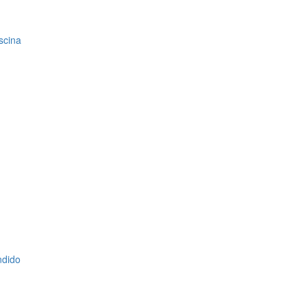
scina
ndido