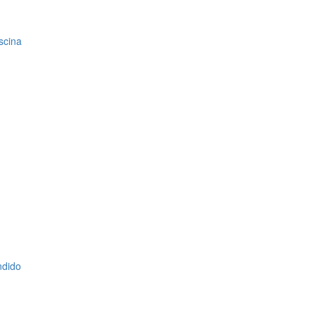
scina
ndido