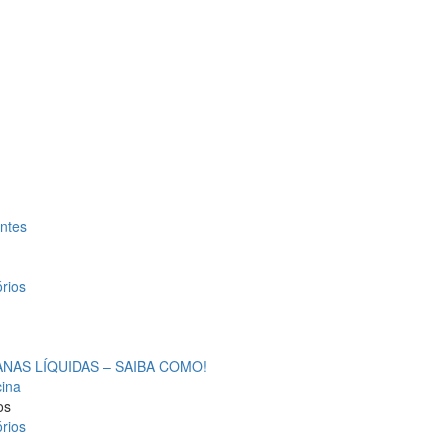
antes
rios
AS LÍQUIDAS – SAIBA COMO!
cina
os
rios