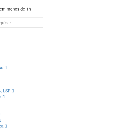
a em menos de 1h
ios
B, LSF
os
nça