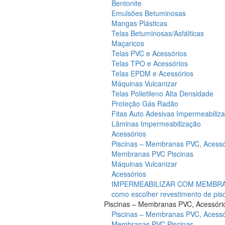
Bentonite
Emulsões Betuminosas
Mangas Plásticas
Telas Betuminosas/Asfálticas
Maçaricos
Telas PVC e Acessórios
Telas TPO e Acessórios
Telas EPDM e Acessórios
Máquinas Vulcanizar
Telas Polietileno Alta Densidade
Proteção Gás Radão
Fitas Auto Adesivas Impermeabiliz
Lâminas Impermeabilização
Acessórios
Piscinas – Membranas PVC, Acessó
Membranas PVC Piscinas
Máquinas Vulcanizar
Acessórios
IMPERMEABILIZAR COM MEMBRAN
como escolher revestimento de pis
Piscinas – Membranas PVC, Acessóri
Piscinas – Membranas PVC, Acessó
Membranas PVC Piscinas