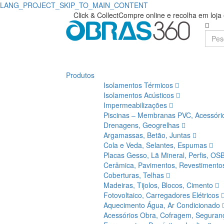
LANG_PROJECT_SKIP_TO_MAIN_CONTENT
Click & Collect
Compre online e recolha em loj
Produtos
Isolamentos Térmicos
Isolamentos Acústicos
Impermeabilizações
Piscinas – Membranas PVC, Acessór
Drenagens, Geogrelhas
Argamassas, Betão, Juntas
Cola e Veda, Selantes, Espumas
Placas Gesso, Lã Mineral, Perfis, OS
Cerâmica, Pavimentos, Revestiment
Coberturas, Telhas
Madeiras, Tijolos, Blocos, Cimento
Fotovoltaico, Carregadores Elétricos
Aquecimento Água, Ar Condicionado
Acessórios Obra, Cofragem, Segura