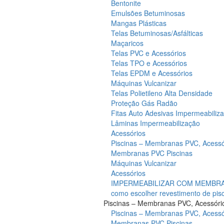
Bentonite
Emulsões Betuminosas
Mangas Plásticas
Telas Betuminosas/Asfálticas
Maçaricos
Telas PVC e Acessórios
Telas TPO e Acessórios
Telas EPDM e Acessórios
Máquinas Vulcanizar
Telas Polietileno Alta Densidade
Proteção Gás Radão
Fitas Auto Adesivas Impermeabiliz
Lâminas Impermeabilização
Acessórios
Piscinas – Membranas PVC, Acessó
Membranas PVC Piscinas
Máquinas Vulcanizar
Acessórios
IMPERMEABILIZAR COM MEMBRAN
como escolher revestimento de pis
Piscinas – Membranas PVC, Acessóri
Piscinas – Membranas PVC, Acessó
Membranas PVC Piscinas