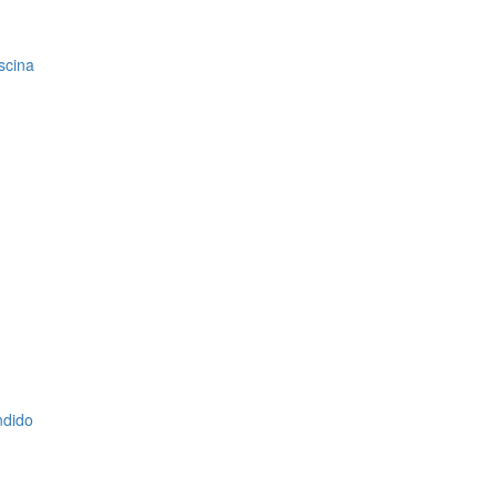
scina
ndido