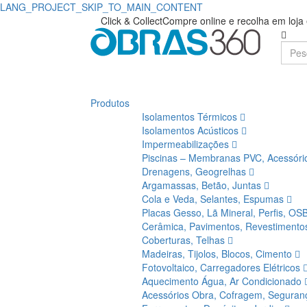
LANG_PROJECT_SKIP_TO_MAIN_CONTENT
Click & Collect
Compre online e recolha em loj
Produtos
Isolamentos Térmicos
Isolamentos Acústicos
Impermeabilizações
Piscinas – Membranas PVC, Acessór
Drenagens, Geogrelhas
Argamassas, Betão, Juntas
Cola e Veda, Selantes, Espumas
Placas Gesso, Lã Mineral, Perfis, OS
Cerâmica, Pavimentos, Revestiment
Coberturas, Telhas
Madeiras, Tijolos, Blocos, Cimento
Fotovoltaico, Carregadores Elétricos
Aquecimento Água, Ar Condicionado
Acessórios Obra, Cofragem, Segura