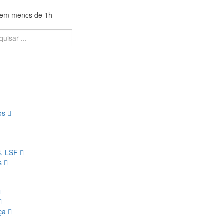
a em menos de 1h
ios
B, LSF
os
nça