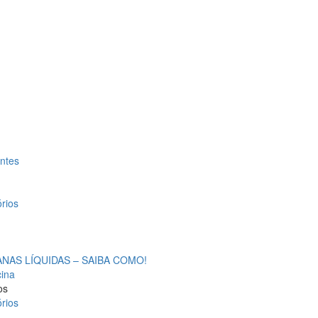
antes
rios
AS LÍQUIDAS – SAIBA COMO!
cina
os
rios