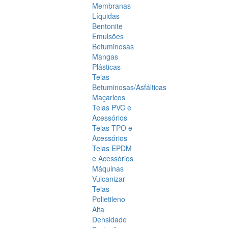
Membranas
Líquidas
Bentonite
Emulsões
Betuminosas
Mangas
Plásticas
Telas
Betuminosas/Asfálticas
Maçaricos
Telas PVC e
Acessórios
Telas TPO e
Acessórios
Telas EPDM
e Acessórios
Máquinas
Vulcanizar
Telas
Polietileno
Alta
Densidade