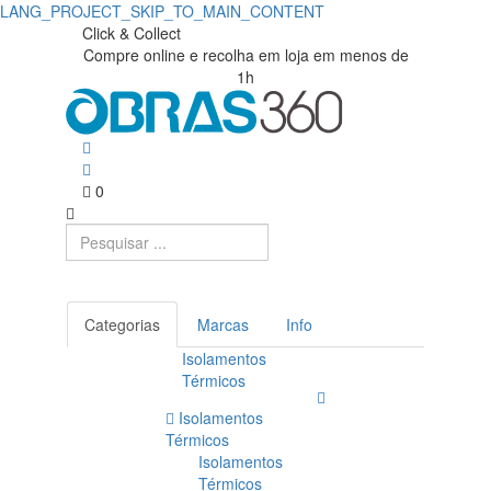
LANG_PROJECT_SKIP_TO_MAIN_CONTENT
EPS
Obras360
Click & Collect
Compre online e recolha em loja em menos de
|
-
1h
Loja
Poliestireno
de
Expandido
Materiais
0
|
de
Obras360
Construção
Categorias
Marcas
Info
Isolamentos
Térmicos
Isolamentos
Térmicos
Isolamentos
Térmicos