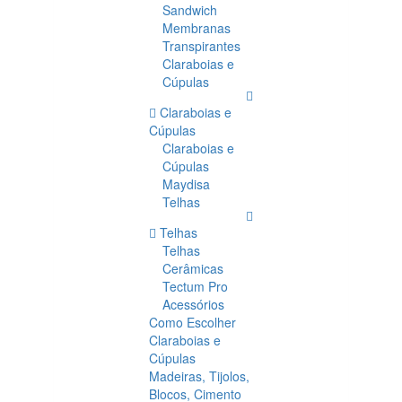
Sandwich
Membranas
Transpirantes
Claraboias e
Cúpulas
Claraboias e
Cúpulas
Claraboias e
Cúpulas
Maydisa
Telhas
Telhas
Telhas
Cerâmicas
Tectum Pro
Acessórios
Como Escolher
Claraboias e
Cúpulas
Madeiras, Tijolos,
Blocos, Cimento