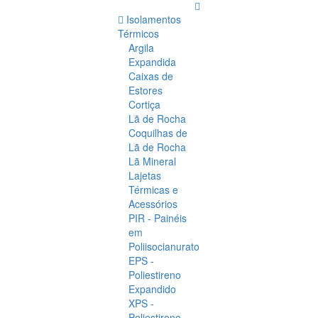
Isolamentos
Térmicos
Argila
Expandida
Caixas de
Estores
Cortiça
Lã de Rocha
Coquilhas de
Lã de Rocha
Lã Mineral
Lajetas
Térmicas e
Acessórios
PIR - Painéis
em
Poliisocianurato
EPS -
Poliestireno
Expandido
XPS -
Poliestireno