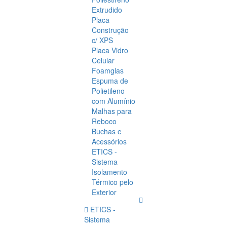
Extrudido
Placa
Construção
c/ XPS
Placa Vidro
Celular
Foamglas
Espuma de
Polietileno
com Alumínio
Malhas para
Reboco
Buchas e
Acessórios
ETICS -
Sistema
Isolamento
Térmico pelo
Exterior
ETICS -
Sistema