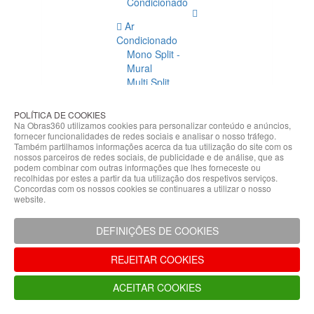
Condicionado
Ar
Condicionado
Mono Split -
Mural
Multi Split
Acessórios
Ar
POLÍTICA DE COOKIES
Condicionado
Na Obras360 utilizamos cookies para personalizar conteúdo e anúncios,
fornecer funcionalidades de redes sociais e analisar o nosso tráfego.
Acessórios
Também partilhamos informações acerca da tua utilização do site com os
Climatização
nossos parceiros de redes sociais, de publicidade e de análise, que as
podem combinar com outras informações que lhes forneceste ou
Acessórios
recolhidas por estes a partir da tua utilização dos respetivos serviços.
Concordas com os nossos cookies se continuares a utilizar o nosso
Climatização
website.
Bombas
Hidráulicas
DEFINIÇÕES DE COOKIES
Controladores
Fixações e
REJEITAR COOKIES
Acessórios
Isolamento
ACEITAR COOKIES
para
Tubagem