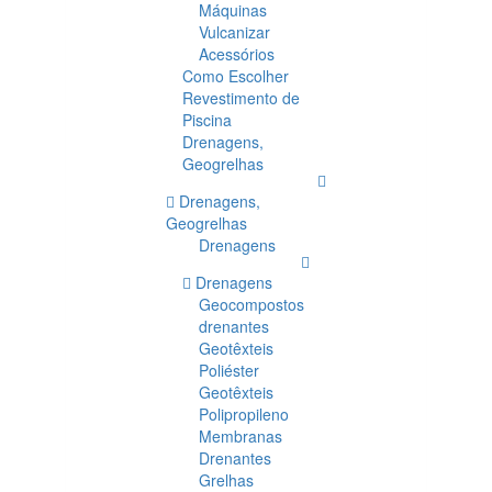
Máquinas
Vulcanizar
Acessórios
Como Escolher
Revestimento de
Piscina
Drenagens,
Geogrelhas
Drenagens,
Geogrelhas
Drenagens
Drenagens
Geocompostos
drenantes
Geotêxteis
Poliéster
Geotêxteis
Polipropileno
Membranas
Drenantes
Grelhas