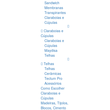
Sandwich
Membranas
Transpirantes
Claraboias e
Cúpulas
Claraboias e
Cúpulas
Claraboias e
Cúpulas
Maydisa
Telhas
Telhas
Telhas
Cerâmicas
Tectum Pro
Acessórios
Como Escolher
Claraboias e
Cúpulas
Madeiras, Tijolos,
Blocos, Cimento