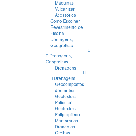
Máquinas
Vulcanizar
Acessórios
Como Escolher
Revestimento de
Piscina
Drenagens,
Geogrelhas
Drenagens,
Geogrelhas
Drenagens
Drenagens
Geocompostos
drenantes
Geotêxteis
Poliéster
Geotêxteis
Polipropileno
Membranas
Drenantes
Grelhas