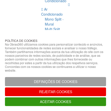
Condicionado
Ar
Condicionado
Mono Split -
Mural
Multi Split
Acessórios
Ar
POLÍTICA DE COOKIES
Condicionado
Na Obras360 utilizamos cookies para personalizar conteúdo e anúncios,
fornecer funcionalidades de redes sociais e analisar o nosso tráfego.
Acessórios
Também partilhamos informações acerca da tua utilização do site com os
Climatização
nossos parceiros de redes sociais, de publicidade e de análise, que as
podem combinar com outras informações que lhes forneceste ou
Acessórios
recolhidas por estes a partir da tua utilização dos respetivos serviços.
Concordas com os nossos cookies se continuares a utilizar o nosso
Climatização
website.
Bombas
Hidráulicas
DEFINIÇÕES DE COOKIES
Controladores
Fixações e
REJEITAR COOKIES
Acessórios
Isolamento
ACEITAR COOKIES
para
Tubagem