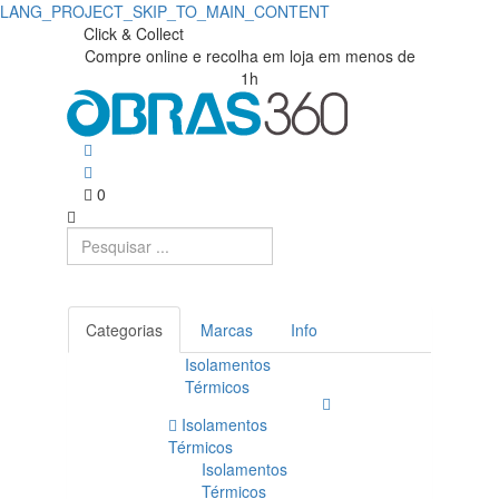
LANG_PROJECT_SKIP_TO_MAIN_CONTENT
Compre
Obras360
Click & Collect
Compre online e recolha em loja em menos de
|
KAKO
1h
Loja
|
de
Obras360
Materiais
0
de
Construção
Categorias
Marcas
Info
Isolamentos
Térmicos
Isolamentos
Térmicos
Isolamentos
Térmicos