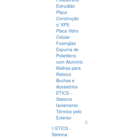
Extrudido
Placa
Construção
c/ XPS
Placa Vidro
Celular
Foamglas
Espuma de
Polietileno
com Alumínio
Malhas para
Reboco
Buchas e
Acessórios
ETICS -
Sistema
Isolamento
Térmico pelo
Exterior
ETICS -
Sistema