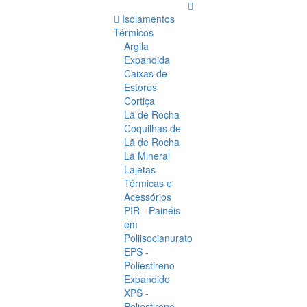
Isolamentos
Térmicos
Argila
Expandida
Caixas de
Estores
Cortiça
Lã de Rocha
Coquilhas de
Lã de Rocha
Lã Mineral
Lajetas
Térmicas e
Acessórios
PIR - Painéis
em
Poliisocianurato
EPS -
Poliestireno
Expandido
XPS -
Poliestireno