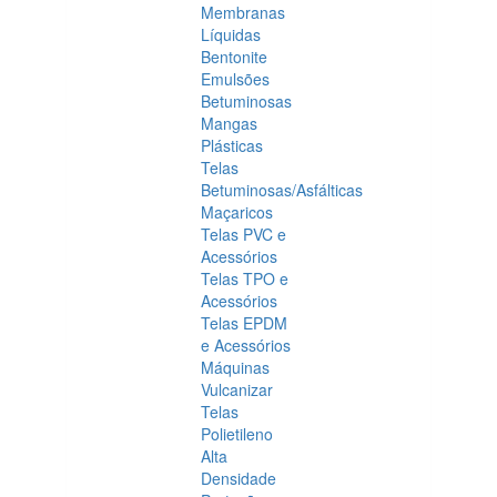
Membranas
Líquidas
Bentonite
Emulsões
Betuminosas
Mangas
Plásticas
Telas
Betuminosas/Asfálticas
Maçaricos
Telas PVC e
Acessórios
Telas TPO e
Acessórios
Telas EPDM
e Acessórios
Máquinas
Vulcanizar
Telas
Polietileno
Alta
Densidade