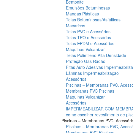
Bentonite
Emulsões Betuminosas
Mangas Plásticas
Telas Betuminosas/Asfálticas
Maçaricos
Telas PVC e Acessórios
Telas TPO e Acessórios
Telas EPDM e Acessórios
Máquinas Vulcanizar
Telas Polietileno Alta Densidade
Proteção Gás Radão
Fitas Auto Adesivas Impermeabiliz
Lâminas Impermeabilização
Acessórios
Piscinas – Membranas PVC, Acessó
Membranas PVC Piscinas
Máquinas Vulcanizar
Acessórios
IMPERMEABILIZAR COM MEMBRAN
como escolher revestimento de pis
Piscinas – Membranas PVC, Acessóri
Piscinas – Membranas PVC, Acessó
Membranas PVC Piscinas