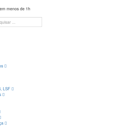
a em menos de 1h
ios
B, LSF
os
nça