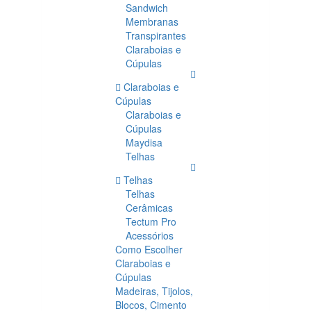
Sandwich
Membranas
Transpirantes
Claraboias e
Cúpulas
Claraboias e
Cúpulas
Claraboias e
Cúpulas
Maydisa
Telhas
Telhas
Telhas
Cerâmicas
Tectum Pro
Acessórios
Como Escolher
Claraboias e
Cúpulas
Madeiras, Tijolos,
Blocos, Cimento