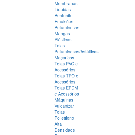
Membranas
Líquidas
Bentonite
Emulsões
Betuminosas
Mangas
Plásticas
Telas
Betuminosas/Asfálticas
Maçaricos
Telas PVC e
Acessórios
Telas TPO e
Acessórios
Telas EPDM
e Acessórios
Máquinas
Vulcanizar
Telas
Polietileno
Alta
Densidade