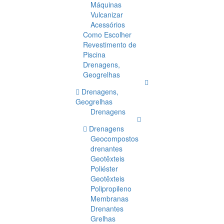
Máquinas
Vulcanizar
Acessórios
Como Escolher
Revestimento de
Piscina
Drenagens,
Geogrelhas
Drenagens,
Geogrelhas
Drenagens
Drenagens
Geocompostos
drenantes
Geotêxteis
Poliéster
Geotêxteis
Polipropileno
Membranas
Drenantes
Grelhas