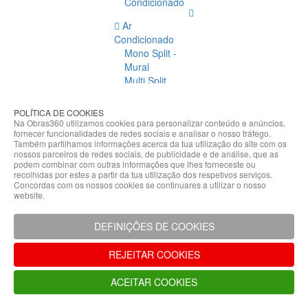
Condicionado
Ar
Condicionado
Mono Split -
Mural
Multi Split
Acessórios
Ar
POLÍTICA DE COOKIES
Condicionado
Na Obras360 utilizamos cookies para personalizar conteúdo e anúncios,
fornecer funcionalidades de redes sociais e analisar o nosso tráfego.
Acessórios
Também partilhamos informações acerca da tua utilização do site com os
Climatização
nossos parceiros de redes sociais, de publicidade e de análise, que as
podem combinar com outras informações que lhes forneceste ou
Acessórios
recolhidas por estes a partir da tua utilização dos respetivos serviços.
Concordas com os nossos cookies se continuares a utilizar o nosso
Climatização
website.
Bombas
Hidráulicas
DEFINIÇÕES DE COOKIES
Controladores
Fixações e
REJEITAR COOKIES
Acessórios
Isolamento
ACEITAR COOKIES
para
Tubagem