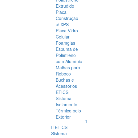
Extrudido
Placa
Construção
c/ XPS
Placa Vidro
Celular
Foamglas
Espuma de
Polietileno
com Alumínio
Malhas para
Reboco
Buchas e
Acessórios
ETICS -
Sistema
Isolamento
Térmico pelo
Exterior
ETICS -
Sistema