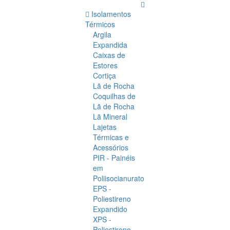
Isolamentos
Térmicos
Argila
Expandida
Caixas de
Estores
Cortiça
Lã de Rocha
Coquilhas de
Lã de Rocha
Lã Mineral
Lajetas
Térmicas e
Acessórios
PIR - Painéis
em
Poliisocianurato
EPS -
Poliestireno
Expandido
XPS -
Poliestireno